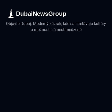
DubaiNewsGroup
Objavte Dubaj: Moderný zázrak, kde sa stretávajú kultúry
a možnosti sú neobmedzené
Biznis
Životný štýl
UAE
Technológia
Cestovanie
Nehnuteľnosti
Slovenský
English
Русский
中文
हिंदी
اردو
Español
Português
Français
Deutsch
Magyar
©
2026
DubaiSpravy. Všetky práva vyhradené.
Kontakt
Tiráž
Zásady ochrany osobných údajov
Zásady používania súborov cookie
Etický kódex
Overenie faktov