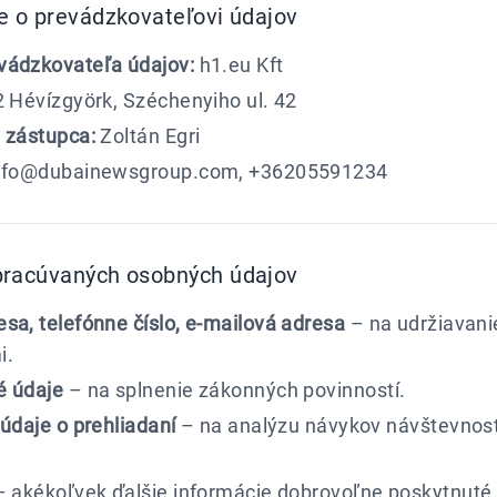
e o prevádzkovateľovi údajov
vádzkovateľa údajov:
h1.eu Kft
 Hévízgyörk, Széchenyiho ul. 42
 zástupca:
Zoltán Egri
nfo@dubainewsgroup.com, +36205591234
pracúvaných osobných údajov
sa, telefónne číslo, e-mailová adresa
– na udržiavani
i.
é údaje
– na splnenie zákonných povinností.
 údaje o prehliadaní
– na analýzu návykov návštevnos
 akékoľvek ďalšie informácie dobrovoľne poskytnuté