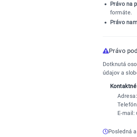
Právo na p
formáte.
Právo nam
Právo pod
Dotknutá oso
údajov a slob
Kontaktné
Adresa:
Telefón
E-mail:
Posledná a