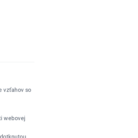
e vzťahov so
ti webovej
 dotknutou