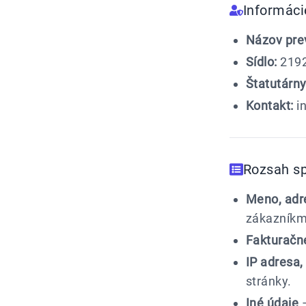
Informáci
Názov pre
Sídlo:
2192
Štatutárny
Kontakt:
i
Rozsah s
Meno, adre
zákazníkm
Fakturačn
IP adresa,
stránky.
Iné údaje
–