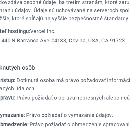
dovzdáva osobné údaje iba tretím stranám, ktoré zaru
hranu údajov. Údaje sú uchovávané na serveroch spol
šie, ktoré spĺňajú najvyššie bezpečnostné štandardy.
eľ hostingu:
Vercel Inc.
 440 N Barranca Ave #4133, Covina, USA, CA 91723
knutých osôb
rístup:
Dotknutá osoba má právo požadovať informáci
aných údajoch.
pravu:
Právo požiadať o opravu nepresných alebo ne
vymazanie:
Právo požiadať o vymazanie údajov.
obmedzenie:
Právo požiadať o obmedzenie spracovani