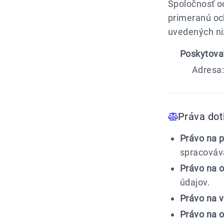
Spoločnosť o
primeranú oc
uvedených niž
Poskytovat
Adresa:
Práva dot
Právo na p
spracováv
Právo na o
údajov.
Právo na 
Právo na 