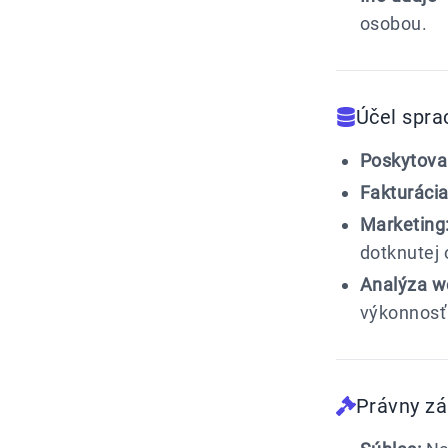
osobou.
Účel spra
Poskytovan
Fakturácia
Marketing
dotknutej 
Analýza w
výkonnosť
Právny zá