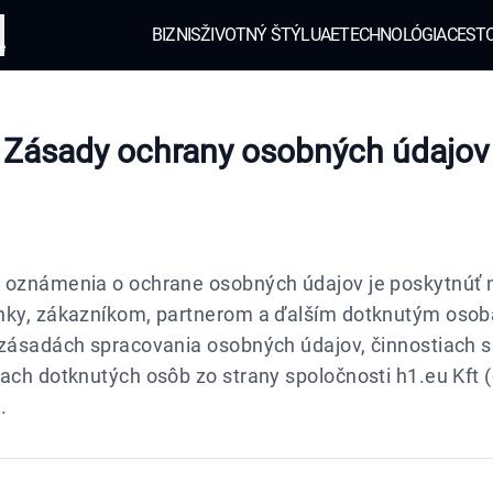
BIZNIS
ŽIVOTNÝ ŠTÝL
UAE
TECHNOLÓGIA
CEST
e
Zásady ochrany osobných údajov
 oznámenia o ochrane osobných údajov je poskytnúť
nky, zákazníkom, partnerom a ďalším dotknutým oso
 zásadách spracovania osobných údajov, činnostiach 
ach dotknutých osôb zo strany spoločnosti h1.eu Kft (
.