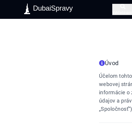
DubaiSpravy
Vyhľadávani
Úvod
Účelom tohto
webovej strá
informácie o
údajov a práv
„Spoločnosť“)