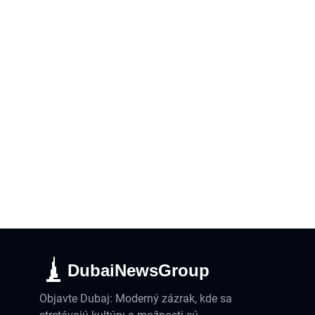
DubaiNewsGroup
Objavte Dubaj: Moderný zázrak, kde sa