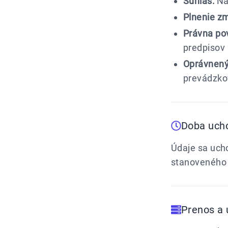
Súhlas:
Na 
Plnenie zm
Právna po
predpisov 
Oprávnený
prevádzkov
Doba uch
Údaje sa uch
stanoveného
Prenos a 