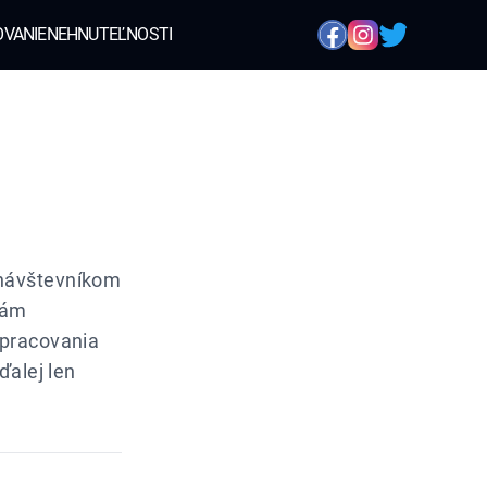
OVANIE
NEHNUTEĽNOSTI
 návštevníkom
bám
spracovania
ďalej len