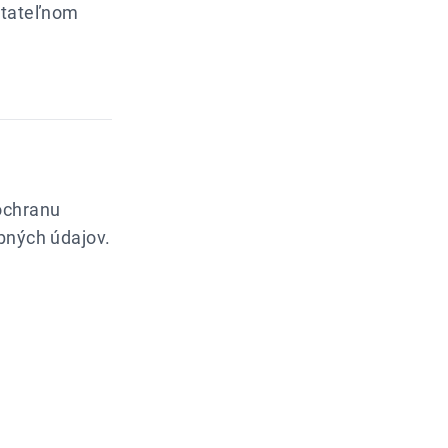
čitateľnom
ochranu
obných údajov.