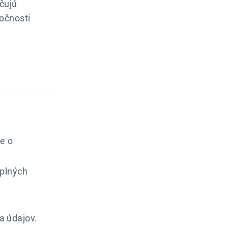
čujú
očnosti
e o
úplných
a údajov.