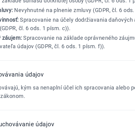
základe súhlasu dotknutej osoby (GDPR, čl. 6 ods. 1 p
luvy:
Nevyhnutné na plnenie zmluvy (GDPR, čl. 6 ods. 
vinnosť:
Spracovanie na účely dodržiavania daňových 
(GDPR, čl. 6 ods. 1 písm. c)).
 záujem:
Spracovanie na základe oprávneného záujm
ateľa údajov (GDPR, čl. 6 ods. 1 písm. f)).
ovávania údajov
ovávajú, kým sa nenaplní účel ich spracovania alebo 
 zákonom.
uchovávanie údajov