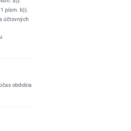
ísm. a)).
1 písm. b)).
a účtovných
u
počas obdobia