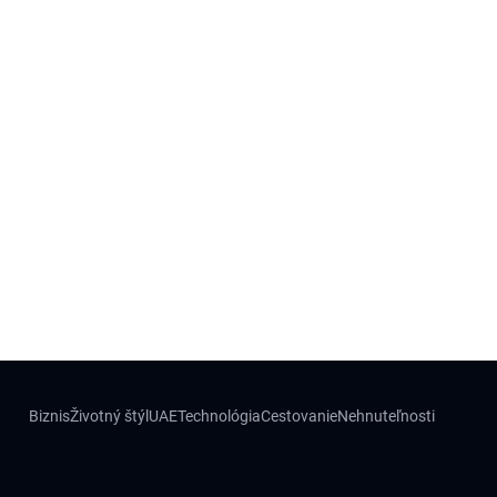
Biznis
Životný štýl
UAE
Technológia
Cestovanie
Nehnuteľnosti