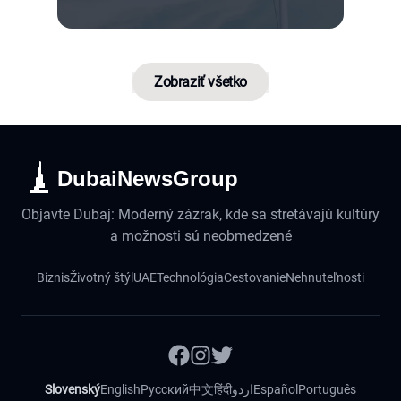
Zobraziť všetko
DubaiNewsGroup
Objavte Dubaj: Moderný zázrak, kde sa stretávajú kultúry
a možnosti sú neobmedzené
Biznis
Životný štýl
UAE
Technológia
Cestovanie
Nehnuteľnosti
Slovenský
English
Русский
中文
हिंदी
اردو
Español
Português