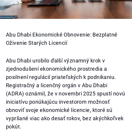
Abu Dhabi Ekonomické Obnovenie: Bezplatné
Oživenie Starých Licencií
Abu Dhabi urobilo ďalší významný krok v
zjednodušení ekonomického prostredia a
posilnení regulácií priateľských k podnikaniu.
Registračný a licenčný orgán v Abu Dhabi
(ADRA) oznámil, že v novembri 2025 spustí novú
iniciatívu ponúkajúcu investorom možnosť
obnoviť svoje ekonomické licencie, ktoré sú
vypršané viac ako desať rokov, bez akýchkoľvek
pokút.