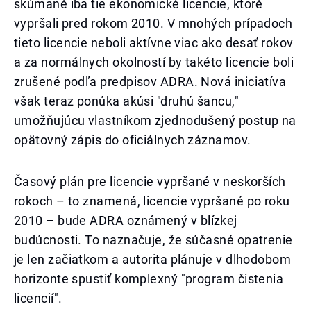
skúmané iba tie ekonomické licencie, ktoré
vypršali pred rokom 2010. V mnohých prípadoch
tieto licencie neboli aktívne viac ako desať rokov
a za normálnych okolností by takéto licencie boli
zrušené podľa predpisov ADRA. Nová iniciatíva
však teraz ponúka akúsi "druhú šancu,"
umožňujúcu vlastníkom zjednodušený postup na
opätovný zápis do oficiálnych záznamov.
Časový plán pre licencie vypršané v neskorších
rokoch – to znamená, licencie vypršané po roku
2010 – bude ADRA oznámený v blízkej
budúcnosti. To naznačuje, že súčasné opatrenie
je len začiatkom a autorita plánuje v dlhodobom
horizonte spustiť komplexný "program čistenia
licencií".