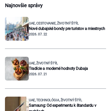
Najnovšie správy
UAE, CESTOVANIE, ŽIVOTNÝ ŠTÝL
Nové dubajské bondy pre turistov a miestnych
2026. 07. 22
UAE, ŽIVOTNÝ ŠTÝL
Tradície a moderné hodnoty Dubaja
2026. 07. 21
UAE, TECHNOLÓGIA, ŽIVOTNÝ ŠTÝL
Samsung: Od experimentu k štandardu v