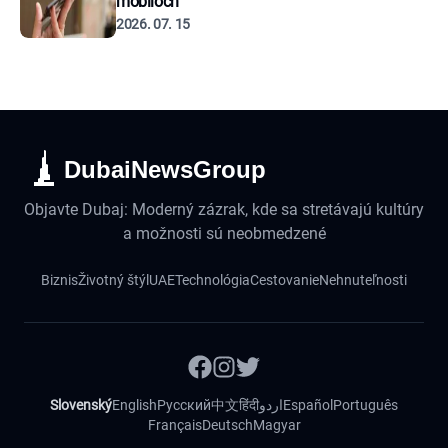
mobiloch
2026. 07. 15
DubaiNewsGroup
Objavte Dubaj: Moderný zázrak, kde sa stretávajú kultúry
a možnosti sú neobmedzené
Biznis
Životný štýl
UAE
Technológia
Cestovanie
Nehnuteľnosti
Slovenský
English
Русский
中文
हिंदी
اردو
Español
Português
Français
Deutsch
Magyar