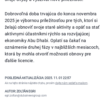
Dobrovoľná doba trvajúca do konca novembra
2025 je výbornou príležitosťou pre tých, ktorí si
želajú obnoviť svoje staré aktivity a opäť sa stať
aktívnymi účastníkmi rýchlo sa rozvíjajúcej
ekonomiky Abu Dhabi. Oplatí sa čakať na
oznámenie druhej fázy v najbližších mesiacoch,
ktorá by mohla otvoriť možnosti obnovy pre
ďalšie licencie.
POSLEDNÁ AKTUALIZÁCIA:
2025. 11. 01 22:57
Ak na tejto stránke nájdete chybu, prosím
dajte nám vedieť e-mailom
.
AUTOR: ZOLTÁN EGRI
egri.zoltan@dubainewsgroup.com