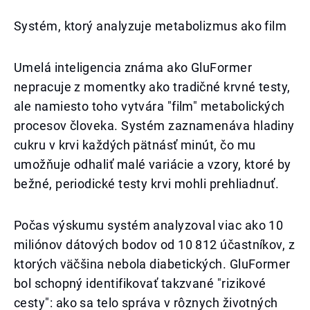
Systém, ktorý analyzuje metabolizmus ako film
Umelá inteligencia známa ako GluFormer
nepracuje z momentky ako tradičné krvné testy,
ale namiesto toho vytvára "film" metabolických
procesov človeka. Systém zaznamenáva hladiny
cukru v krvi každých pätnásť minút, čo mu
umožňuje odhaliť malé variácie a vzory, ktoré by
bežné, periodické testy krvi mohli prehliadnuť.
Počas výskumu systém analyzoval viac ako 10
miliónov dátových bodov od 10 812 účastníkov, z
ktorých väčšina nebola diabetických. GluFormer
bol schopný identifikovať takzvané "rizikové
cesty": ako sa telo správa v rôznych životných