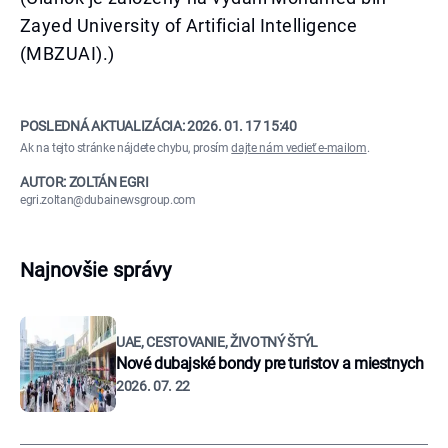
Zayed University of Artificial Intelligence
(MBZUAI).)
POSLEDNÁ AKTUALIZÁCIA:
2026. 01. 17 15:40
Ak na tejto stránke nájdete chybu, prosím
dajte nám vedieť e-mailom
.
AUTOR: ZOLTÁN EGRI
egri.zoltan@dubainewsgroup.com
Najnovšie správy
UAE, CESTOVANIE, ŽIVOTNÝ ŠTÝL
Nové dubajské bondy pre turistov a miestnych
2026. 07. 22