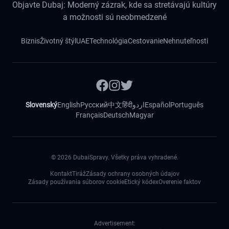
Objavte Dubaj: Moderný zázrak, kde sa stretávajú kultúry
a možnosti sú neobmedzené
Biznis
Životný štýl
UAE
Technológia
Cestovanie
Nehnuteľnosti
Slovenský
English
Русский
中文
हिंदी
اردو
Español
Português
Français
Deutsch
Magyar
©
2026
DubaiSpravy. Všetky práva vyhradené.
Kontakt
Tiráž
Zásady ochrany osobných údajov
Zásady používania súborov cookie
Etický kódex
Overenie faktov
Advertisement: