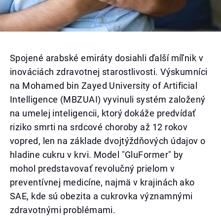
Spojené arabské emiráty dosiahli ďalší míľnik v
inováciách zdravotnej starostlivosti. Výskumníci
na Mohamed bin Zayed University of Artificial
Intelligence (MBZUAI) vyvinuli systém založený
na umelej inteligencii, ktorý dokáže predvídať
riziko smrti na srdcové choroby až 12 rokov
vopred, len na základe dvojtýždňových údajov o
hladine cukru v krvi. Model "GluFormer" by
mohol predstavovať revolučný prielom v
preventívnej medicíne, najmä v krajinách ako
SAE, kde sú obezita a cukrovka významnými
zdravotnými problémami.