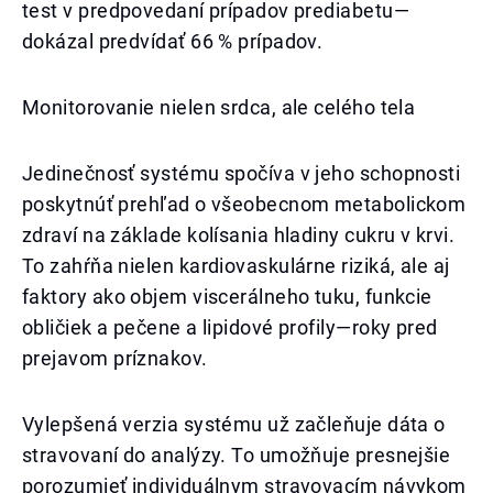
test v predpovedaní prípadov prediabetu—
dokázal predvídať 66 % prípadov.
Monitorovanie nielen srdca, ale celého tela
Jedinečnosť systému spočíva v jeho schopnosti
poskytnúť prehľad o všeobecnom metabolickom
zdraví na základe kolísania hladiny cukru v krvi.
To zahŕňa nielen kardiovaskulárne riziká, ale aj
faktory ako objem viscerálneho tuku, funkcie
obličiek a pečene a lipidové profily—roky pred
prejavom príznakov.
Vylepšená verzia systému už začleňuje dáta o
stravovaní do analýzy. To umožňuje presnejšie
porozumieť individuálnym stravovacím návykom