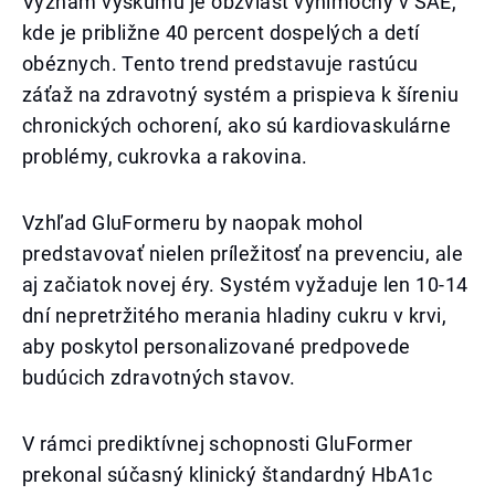
Význam výskumu je obzvlášť výnimočný v SAE,
kde je približne 40 percent dospelých a detí
obéznych. Tento trend predstavuje rastúcu
záťaž na zdravotný systém a prispieva k šíreniu
chronických ochorení, ako sú kardiovaskulárne
problémy, cukrovka a rakovina.
Vzhľad GluFormeru by naopak mohol
predstavovať nielen príležitosť na prevenciu, ale
aj začiatok novej éry. Systém vyžaduje len 10-14
dní nepretržitého merania hladiny cukru v krvi,
aby poskytol personalizované predpovede
budúcich zdravotných stavov.
V rámci prediktívnej schopnosti GluFormer
prekonal súčasný klinický štandardný HbA1c