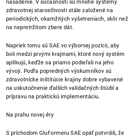
nasadenie. V súčasnosti sú mnohé systémy
zdravotnej starostlivosti stále založené na
periodických, okamžitých vyšetreniach, skôr než
na nepretržitom zbere dát.
Napriek tomu sú SAE vo výbornej pozícii, aby
boli medzi prvými krajinami, ktoré nový systém
aplikujú, keďže sa priamo podieľali na jeho
vývoji. Podľa popredných výskumníkov sú
zdravotnícke inštitúcie krajiny dobre vybavené
na uskutočnenie ďalších validačných štúdií a
prípravu na praktickú implementáciu.
Na prahu novej éry
S príchodom GluFormeru SAE opäť potvrdili, že