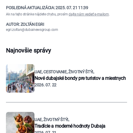
POSLEDNÁ AKTUALIZÁCIA:
2025. 07. 21 11:39
Ak na tejto stránke nájdete chybu, prosím
dajte nám vedieť e-mailom
.
AUTOR: ZOLTÁN EGRI
egri.zoltan@dubainewsgroup.com
Najnovšie správy
UAE, CESTOVANIE, ŽIVOTNÝ ŠTÝL
Nové dubajské bondy pre turistov a miestnych
2026. 07. 22
UAE, ŽIVOTNÝ ŠTÝL
Tradície a moderné hodnoty Dubaja
2026. 07. 21