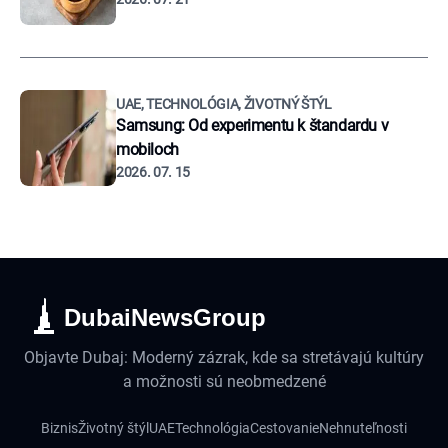
UAE, TECHNOLÓGIA, ŽIVOTNÝ ŠTÝL
Samsung: Od experimentu k štandardu v
mobiloch
2026. 07. 15
DubaiNewsGroup
Objavte Dubaj: Moderný zázrak, kde sa stretávajú kultúry
a možnosti sú neobmedzené
Biznis
Životný štýl
UAE
Technológia
Cestovanie
Nehnuteľnosti