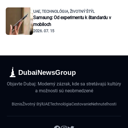
UAE, TECHNOLÓGIA, ŽIVOTNÝ ŠTÝL
Samsung: Od experimentu k štandardu v
mobiloch
2026. 07. 15
DubaiNewsGroup
Objavte Dubaj: Moderný zázrak, kde sa stretávajú kultúry
a možnosti sú neobmedzené
Biznis
Životný štýl
UAE
Technológia
Cestovanie
Nehnuteľnosti