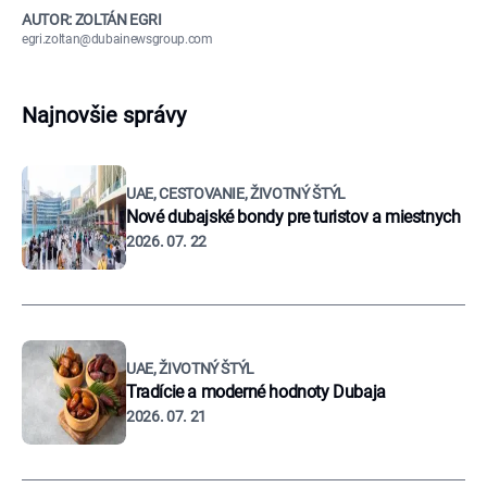
AUTOR: ZOLTÁN EGRI
egri.zoltan@dubainewsgroup.com
Najnovšie správy
UAE, CESTOVANIE, ŽIVOTNÝ ŠTÝL
Nové dubajské bondy pre turistov a miestnych
2026. 07. 22
UAE, ŽIVOTNÝ ŠTÝL
Tradície a moderné hodnoty Dubaja
2026. 07. 21