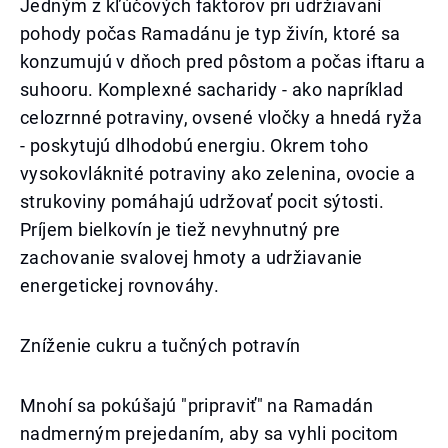
Jedným z kľúčových faktorov pri udržiavaní
pohody počas Ramadánu je typ živín, ktoré sa
konzumujú v dňoch pred pôstom a počas iftaru a
suhooru. Komplexné sacharidy - ako napríklad
celozrnné potraviny, ovsené vločky a hnedá ryža
- poskytujú dlhodobú energiu. Okrem toho
vysokovláknité potraviny ako zelenina, ovocie a
strukoviny pomáhajú udržovať pocit sýtosti.
Príjem bielkovín je tiež nevyhnutný pre
zachovanie svalovej hmoty a udržiavanie
energetickej rovnováhy.
Zníženie cukru a tučných potravín
Mnohí sa pokúšajú "pripraviť" na Ramadán
nadmerným prejedaním, aby sa vyhli pocitom