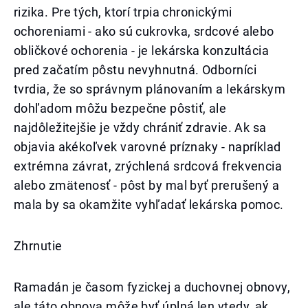
rizika. Pre tých, ktorí trpia chronickými
ochoreniami - ako sú cukrovka, srdcové alebo
obličkové ochorenia - je lekárska konzultácia
pred začatím pôstu nevyhnutná. Odborníci
tvrdia, že so správnym plánovaním a lekárskym
dohľadom môžu bezpečne pôstiť, ale
najdôležitejšie je vždy chrániť zdravie. Ak sa
objavia akékoľvek varovné príznaky - napríklad
extrémna závrat, zrýchlená srdcová frekvencia
alebo zmätenosť - pôst by mal byť prerušený a
mala by sa okamžite vyhľadať lekárska pomoc.
Zhrnutie
Ramadán je časom fyzickej a duchovnej obnovy,
ale táto obnova môže byť úplná len vtedy, ak