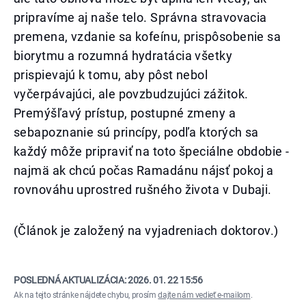
pripravíme aj naše telo. Správna stravovacia
premena, vzdanie sa kofeínu, prispôsobenie sa
biorytmu a rozumná hydratácia všetky
prispievajú k tomu, aby pôst nebol
vyčerpávajúci, ale povzbudzujúci zážitok.
Premýšľavý prístup, postupné zmeny a
sebapoznanie sú princípy, podľa ktorých sa
každý môže pripraviť na toto špeciálne obdobie -
najmä ak chcú počas Ramadánu nájsť pokoj a
rovnováhu uprostred rušného života v Dubaji.
(Článok je založený na vyjadreniach doktorov.)
POSLEDNÁ AKTUALIZÁCIA:
2026. 01. 22 15:56
Ak na tejto stránke nájdete chybu, prosím
dajte nám vedieť e-mailom
.