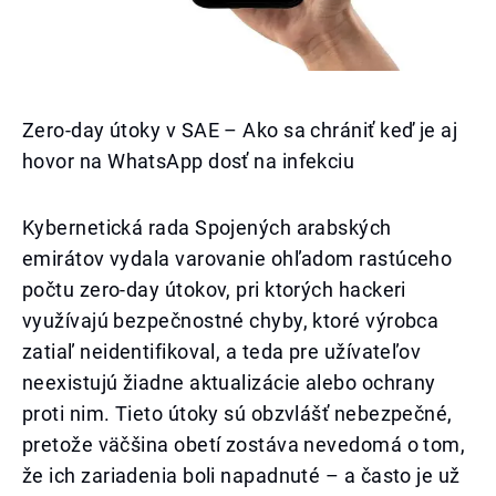
Zero-day útoky v SAE – Ako sa chrániť keď je aj
hovor na WhatsApp dosť na infekciu
Kybernetická rada Spojených arabských
emirátov vydala varovanie ohľadom rastúceho
počtu zero-day útokov, pri ktorých hackeri
využívajú bezpečnostné chyby, ktoré výrobca
zatiaľ neidentifikoval, a teda pre užívateľov
neexistujú žiadne aktualizácie alebo ochrany
proti nim. Tieto útoky sú obzvlášť nebezpečné,
pretože väčšina obetí zostáva nevedomá o tom,
že ich zariadenia boli napadnuté – a často je už