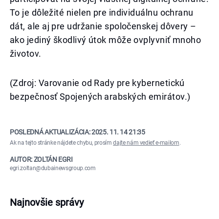
To je dôležité nielen pre individuálnu ochranu
dát, ale aj pre udržanie spoločenskej dôvery –
ako jediný škodlivý útok môže ovplyvniť mnoho
životov.
(Zdroj: Varovanie od Rady pre kybernetickú
bezpečnosť Spojených arabských emirátov.)
POSLEDNÁ AKTUALIZÁCIA:
2025. 11. 14 21:35
Ak na tejto stránke nájdete chybu, prosím
dajte nám vedieť e-mailom
.
AUTOR: ZOLTÁN EGRI
egri.zoltan@dubainewsgroup.com
Najnovšie správy