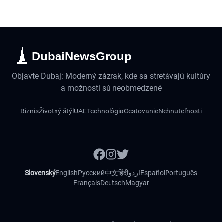
DubaiNewsGroup
Objavte Dubaj: Moderný zázrak, kde sa stretávajú kultúry
a možnosti sú neobmedzené
Biznis
Životný štýl
UAE
Technológia
Cestovanie
Nehnuteľnosti
Slovenský
English
Русский
中文
हिंदी
اردو
Español
Português
Français
Deutsch
Magyar