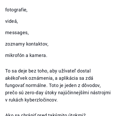
fotografie,
videá,
messages,
zoznamy kontaktov,
mikrofón a kamera.
To sa deje bez toho, aby užívateľ dostal
akékoľvek oznámenia, a aplikácia sa zdá
fungovať normálne. Toto je jeden z dôvodov,
prečo sú zero-day útoky najúčinnejšími nástrojmi
v rukách kyberzločincov.
Ako sa chrániť pred takýmito útokmi?