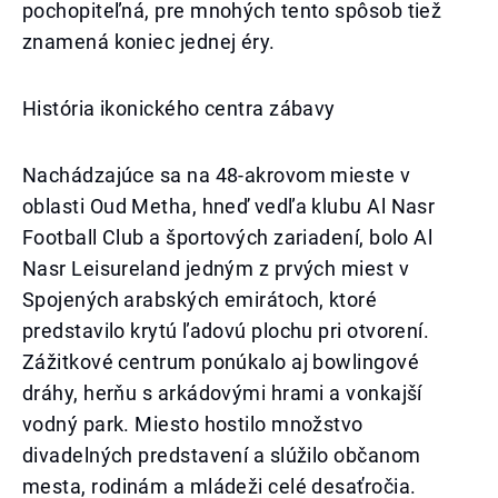
pochopiteľná, pre mnohých tento spôsob tiež
znamená koniec jednej éry.
História ikonického centra zábavy
Nachádzajúce sa na 48-akrovom mieste v
oblasti Oud Metha, hneď vedľa klubu Al Nasr
Football Club a športových zariadení, bolo Al
Nasr Leisureland jedným z prvých miest v
Spojených arabských emirátoch, ktoré
predstavilo krytú ľadovú plochu pri otvorení.
Zážitkové centrum ponúkalo aj bowlingové
dráhy, herňu s arkádovými hrami a vonkajší
vodný park. Miesto hostilo množstvo
divadelných predstavení a slúžilo občanom
mesta, rodinám a mládeži celé desaťročia.