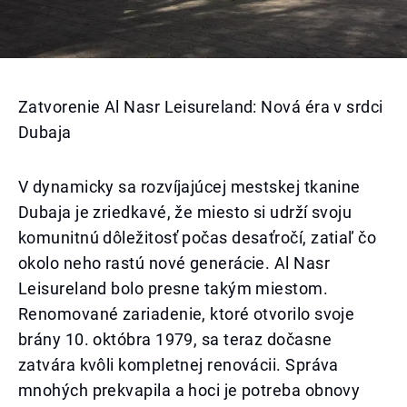
Zatvorenie Al Nasr Leisureland: Nová éra v srdci
Dubaja
V dynamicky sa rozvíjajúcej mestskej tkanine
Dubaja je zriedkavé, že miesto si udrží svoju
komunitnú dôležitosť počas desaťročí, zatiaľ čo
okolo neho rastú nové generácie. Al Nasr
Leisureland bolo presne takým miestom.
Renomované zariadenie, ktoré otvorilo svoje
brány 10. októbra 1979, sa teraz dočasne
zatvára kvôli kompletnej renovácii. Správa
mnohých prekvapila a hoci je potreba obnovy