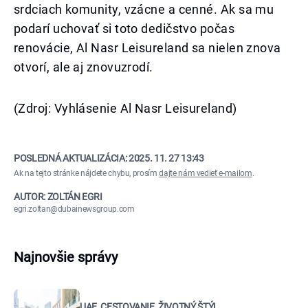
srdciach komunity, vzácne a cenné. Ak sa mu
podarí uchovať si toto dedičstvo počas
renovácie, Al Nasr Leisureland sa nielen znova
otvorí, ale aj znovuzrodí.
(Zdroj: Vyhlásenie Al Nasr Leisureland)
POSLEDNÁ AKTUALIZÁCIA:
2025. 11. 27 13:43
Ak na tejto stránke nájdete chybu, prosím
dajte nám vedieť e-mailom
.
AUTOR: ZOLTÁN EGRI
egri.zoltan@dubainewsgroup.com
Najnovšie správy
UAE, CESTOVANIE, ŽIVOTNÝ ŠTÝL