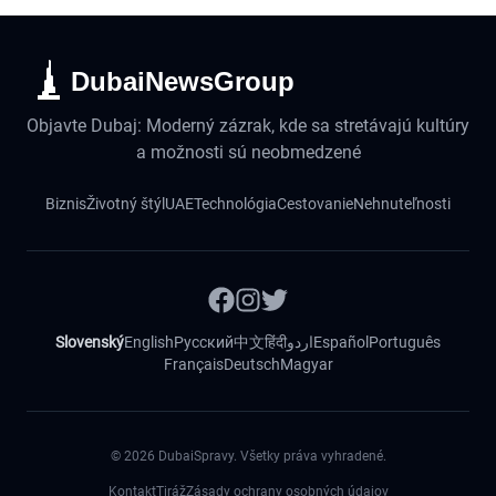
DubaiNewsGroup
Objavte Dubaj: Moderný zázrak, kde sa stretávajú kultúry
a možnosti sú neobmedzené
Biznis
Životný štýl
UAE
Technológia
Cestovanie
Nehnuteľnosti
Slovenský
English
Русский
中文
हिंदी
اردو
Español
Português
Français
Deutsch
Magyar
©
2026
DubaiSpravy. Všetky práva vyhradené.
Kontakt
Tiráž
Zásady ochrany osobných údajov