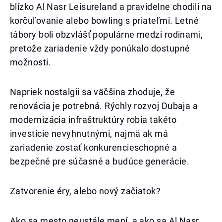
blízko Al Nasr Leisureland a pravidelne chodili na
korčuľovanie alebo bowling s priateľmi. Letné
tábory boli obzvlášť populárne medzi rodinami,
pretože zariadenie vždy ponúkalo dostupné
možnosti.
Napriek nostalgii sa väčšina zhoduje, že
renovácia je potrebná. Rýchly rozvoj Dubaja a
modernizácia infraštruktúry robia takéto
investície nevyhnutnými, najmä ak má
zariadenie zostať konkurencieschopné a
bezpečné pre súčasné a budúce generácie.
Zatvorenie éry, alebo nový začiatok?
Ako sa mesto neustále mení, a ako sa Al Nasr