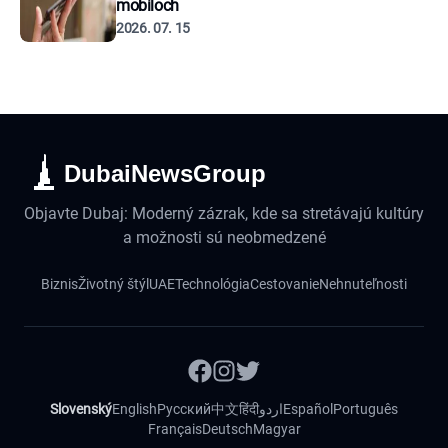
mobiloch
2026. 07. 15
DubaiNewsGroup
Objavte Dubaj: Moderný zázrak, kde sa stretávajú kultúry
a možnosti sú neobmedzené
Biznis
Životný štýl
UAE
Technológia
Cestovanie
Nehnuteľnosti
Slovenský
English
Русский
中文
हिंदी
اردو
Español
Português
Français
Deutsch
Magyar