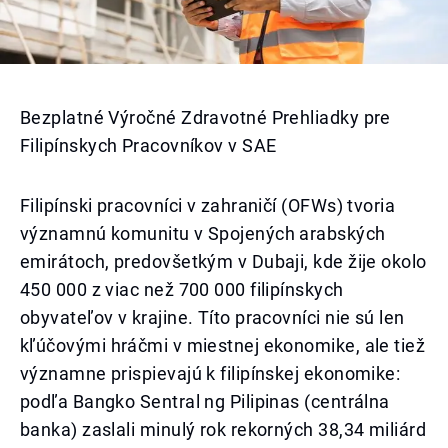
Bezplatné Výročné Zdravotné Prehliadky pre
Filipínskych Pracovníkov v SAE
Filipínski pracovníci v zahraničí (OFWs) tvoria
významnú komunitu v Spojených arabských
emirátoch, predovšetkým v Dubaji, kde žije okolo
450 000 z viac než 700 000 filipínskych
obyvateľov v krajine. Títo pracovníci nie sú len
kľúčovými hráčmi v miestnej ekonomike, ale tiež
významne prispievajú k filipínskej ekonomike:
podľa Bangko Sentral ng Pilipinas (centrálna
banka) zaslali minulý rok rekorných 38,34 miliárd