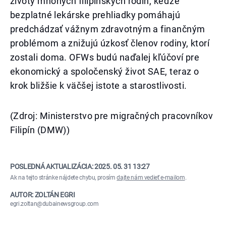
životy mnohých filipínskych rodín, keďže
bezplatné lekárske prehliadky pomáhajú
predchádzať vážnym zdravotným a finančným
problémom a znižujú úzkosť členov rodiny, ktorí
zostali doma. OFWs budú naďalej kľúčoví pre
ekonomický a spoločenský život SAE, teraz o
krok bližšie k väčšej istote a starostlivosti.
(Zdroj: Ministerstvo pre migračných pracovníkov
Filipín (DMW))
POSLEDNÁ AKTUALIZÁCIA:
2025. 05. 31 13:27
Ak na tejto stránke nájdete chybu, prosím
dajte nám vedieť e-mailom
.
AUTOR: ZOLTÁN EGRI
egri.zoltan@dubainewsgroup.com