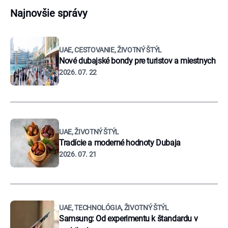
Najnovšie správy
UAE, CESTOVANIE, ŽIVOTNÝ ŠTÝL
Nové dubajské bondy pre turistov a miestnych
2026. 07. 22
UAE, ŽIVOTNÝ ŠTÝL
Tradície a moderné hodnoty Dubaja
2026. 07. 21
UAE, TECHNOLÓGIA, ŽIVOTNÝ ŠTÝL
Samsung: Od experimentu k štandardu v