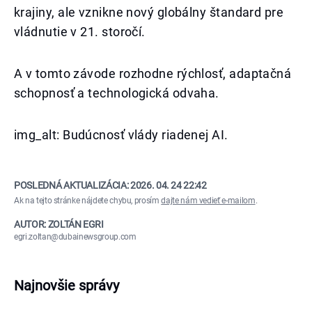
krajiny, ale vznikne nový globálny štandard pre
vládnutie v 21. storočí.
A v tomto závode rozhodne rýchlosť, adaptačná
schopnosť a technologická odvaha.
img_alt: Budúcnosť vlády riadenej AI.
POSLEDNÁ AKTUALIZÁCIA:
2026. 04. 24 22:42
Ak na tejto stránke nájdete chybu, prosím
dajte nám vedieť e-mailom
.
AUTOR: ZOLTÁN EGRI
egri.zoltan@dubainewsgroup.com
Najnovšie správy