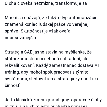
Úloha človeka nezmizne, transformuje sa
Mnohí sa obávajú, že takýto typ automatizácie
znamená koniec ľudskej práce vo verejnej
správe. Skutočnosť je však oveľa
nuansovanejšia.
Stratégia SAE jasne stavia na myšlienke, že
štátni zamestnanci nebudú nahradení, ale
rekvalifikovaní. Každý zamestnanec dostáva AI
tréning, aby mohol spolupracovať s týmito
systémami, sledovať ich a strategicky riadiť ich
činnosť.
Je to klasická zmena paradigmy: operačné úlohy
miznú, a na ich miesto prichádza príprava