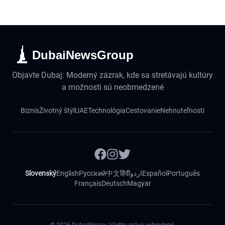
DubaiNewsGroup
Objavte Dubaj: Moderný zázrak, kde sa stretávajú kultúry
a možnosti sú neobmedzené
Biznis
Životný štýl
UAE
Technológia
Cestovanie
Nehnuteľnosti
Slovenský
English
Русский
中文
हिंदी
اردو
Español
Português
Français
Deutsch
Magyar