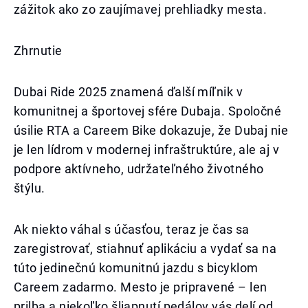
zážitok ako zo zaujímavej prehliadky mesta.
Zhrnutie
Dubai Ride 2025 znamená ďalší míľnik v
komunitnej a športovej sfére Dubaja. Spoločné
úsilie RTA a Careem Bike dokazuje, že Dubaj nie
je len lídrom v modernej infraštruktúre, ale aj v
podpore aktívneho, udržateľného životného
štýlu.
Ak niekto váhal s účasťou, teraz je čas sa
zaregistrovať, stiahnuť aplikáciu a vydať sa na
túto jedinečnú komunitnú jazdu s bicyklom
Careem zadarmo. Mesto je pripravené – len
prilba a niekoľko šliapnutí pedálov vás delí od