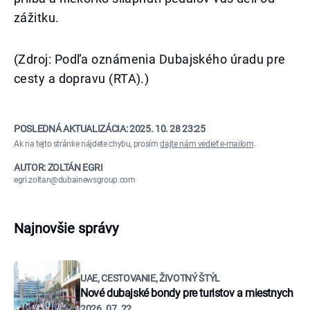
zážitku.
(Zdroj: Podľa oznámenia Dubajského úradu pre
cesty a dopravu (RTA).)
POSLEDNÁ AKTUALIZÁCIA:
2025. 10. 28 23:25
Ak na tejto stránke nájdete chybu, prosím
dajte nám vedieť e-mailom
.
AUTOR: ZOLTÁN EGRI
egri.zoltan@dubainewsgroup.com
Najnovšie správy
UAE, CESTOVANIE, ŽIVOTNÝ ŠTÝL
Nové dubajské bondy pre turistov a miestnych
2026. 07. 22