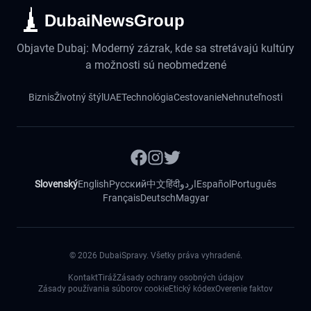
DubaiNewsGroup
Objavte Dubaj: Moderný zázrak, kde sa stretávajú kultúry
a možnosti sú neobmedzené
Biznis
Životný štýl
UAE
Technológia
Cestovanie
Nehnuteľnosti
Slovenský
English
Русский
中文
हिंदी
اردو
Español
Português
Français
Deutsch
Magyar
©
2026
DubaiSpravy. Všetky práva vyhradené.
Kontakt
Tiráž
Zásady ochrany osobných údajov
Zásady používania súborov cookie
Etický kódex
Overenie faktov