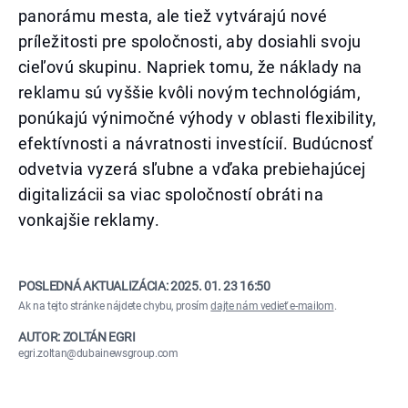
panorámu mesta, ale tiež vytvárajú nové
príležitosti pre spoločnosti, aby dosiahli svoju
cieľovú skupinu. Napriek tomu, že náklady na
reklamu sú vyššie kvôli novým technológiám,
ponúkajú výnimočné výhody v oblasti flexibility,
efektívnosti a návratnosti investícií. Budúcnosť
odvetvia vyzerá sľubne a vďaka prebiehajúcej
digitalizácii sa viac spoločností obráti na
vonkajšie reklamy.
POSLEDNÁ AKTUALIZÁCIA:
2025. 01. 23 16:50
Ak na tejto stránke nájdete chybu, prosím
dajte nám vedieť e-mailom
.
AUTOR: ZOLTÁN EGRI
egri.zoltan@dubainewsgroup.com