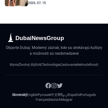
2026. 07. 15
DubaiNewsGroup
Objavte Dubaj: Moderný zázrak, kde sa stretávajú kultúry
a možnosti sú neobmedzené
Biznis
Životný štýl
UAE
Technológia
Cestovanie
Nehnuteľnosti
Slovenský
English
Русский
中文
हिंदी
اردو
Español
Português
Français
Deutsch
Magyar