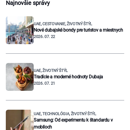
Najnovšie správy
UAE, CESTOVANIE, ŽIVOTNÝ ŠTÝL
Nové dubajské bondy pre turistov a miestnych
2026. 07. 22
UAE, ŽIVOTNÝ ŠTÝL
Tradície a moderné hodnoty Dubaja
2026. 07. 21
UAE, TECHNOLÓGIA, ŽIVOTNÝ ŠTÝL
Samsung: Od experimentu k štandardu v
mobiloch