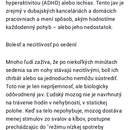
hyperaktivitou (ADHD) alebo ischias. Tento jav je
zrejmý v dubajských kanceláriách a domácich
pracovniach a mení spôsob, akým hodnotíme
každodenný pohyb – alebo jeho nedostatok.
Bolesť a necitlivosť po sedení
Mnoho ľudí zažíva, že po niekoľkých minútach
sedenia sa im nohy stávajú necitlivými, bolí ich
chrbát alebo sa jednoducho nemôžu sústrediť.
Toto nie je len nepríjemnosť, ale biologicky
odôvodnený jav. Ľudský mozog nie je navrhnutý
na trávenie hodín v nehybnosti, v statickej
polohe. Keď sa telo nepohybuje, mozog dostáva
menej stimulov zo svalov a kĺbov, postupne
prechádzajúc do "režimu nízkej spotreby