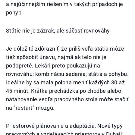
a najúčinnejším riešením v takých prípadoch je
pohyb.
Státie nie je zázrak, ale súčasť rovnováhy
Je dôležité zdôrazniť, že príliš veľa státia môže
tiež spôsobiť únavu, najmä ak telo nie je
podopreté. Lekári preto poukazujú na
rovnováhu: kombináciu sedenia, státia a pohybu.
Ideálne by sa mala poloha meniť každých 30 až
45 minút. Krátka prechádzka po chodbe alebo
naťahovanie vedľa pracovného stola môže stačiť
na "restart" mozgu.
Priestorové plánovanie a adaptácia: Nové typy
pracovných a vzdelávacích priestorov v Dubaji