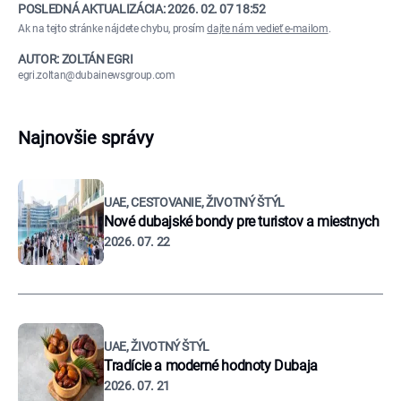
POSLEDNÁ AKTUALIZÁCIA:
2026. 02. 07 18:52
Ak na tejto stránke nájdete chybu, prosím
dajte nám vedieť e-mailom
.
AUTOR: ZOLTÁN EGRI
egri.zoltan@dubainewsgroup.com
Najnovšie správy
UAE, CESTOVANIE, ŽIVOTNÝ ŠTÝL
Nové dubajské bondy pre turistov a miestnych
2026. 07. 22
UAE, ŽIVOTNÝ ŠTÝL
Tradície a moderné hodnoty Dubaja
2026. 07. 21