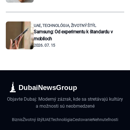
UAE, TECHNOLÓGIA, ŽIVOTNÝ ŠTÝL
Samsung: Od experimentu k štandardu v
mobiloch
2026. 07. 15
DubaiNewsGroup
Objavte Dubaj: Moderný zázrak, kde sa stretávajú kultúry
a možnosti sú neobmedzené
Biznis
Životný štýl
UAE
Technológia
Cestovanie
Nehnuteľnosti