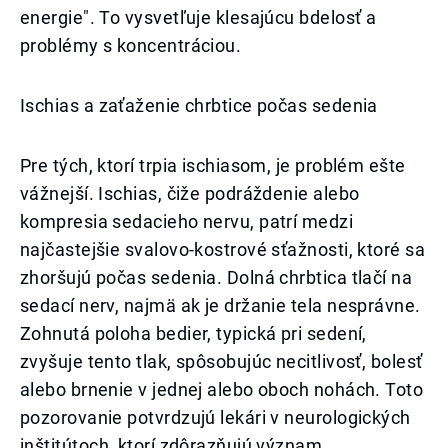
energie". To vysvetľuje klesajúcu bdelosť a
problémy s koncentráciou.
Ischias a zaťaženie chrbtice počas sedenia
Pre tých, ktorí trpia ischiasom, je problém ešte
vážnejší. Ischias, čiže podráždenie alebo
kompresia sedacieho nervu, patrí medzi
najčastejšie svalovo-kostrové sťažnosti, ktoré sa
zhoršujú počas sedenia. Dolná chrbtica tlačí na
sedací nerv, najmä ak je držanie tela nesprávne.
Zohnutá poloha bedier, typická pri sedení,
zvyšuje tento tlak, spôsobujúc necitlivosť, bolesť
alebo brnenie v jednej alebo oboch nohách. Toto
pozorovanie potvrdzujú lekári v neurologických
inštitútoch, ktorí zdôrazňujú význam