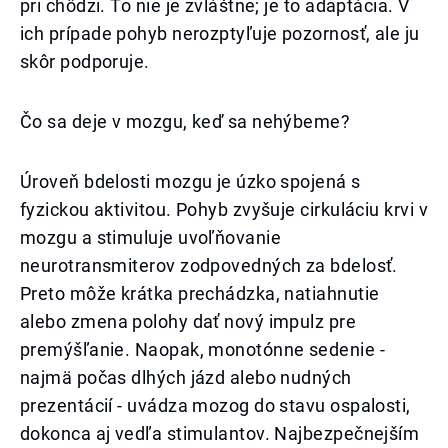
pri chôdzi. To nie je zvláštne; je to adaptácia. V
ich prípade pohyb nerozptyľuje pozornosť, ale ju
skôr podporuje.
Čo sa deje v mozgu, keď sa nehýbeme?
Úroveň bdelosti mozgu je úzko spojená s
fyzickou aktivitou. Pohyb zvyšuje cirkuláciu krvi v
mozgu a stimuluje uvoľňovanie
neurotransmiterov zodpovedných za bdelosť.
Preto môže krátka prechádzka, natiahnutie
alebo zmena polohy dať nový impulz pre
premýšľanie. Naopak, monotónne sedenie -
najmä počas dlhých jázd alebo nudných
prezentácií - uvádza mozog do stavu ospalosti,
dokonca aj vedľa stimulantov. Najbezpečnejším