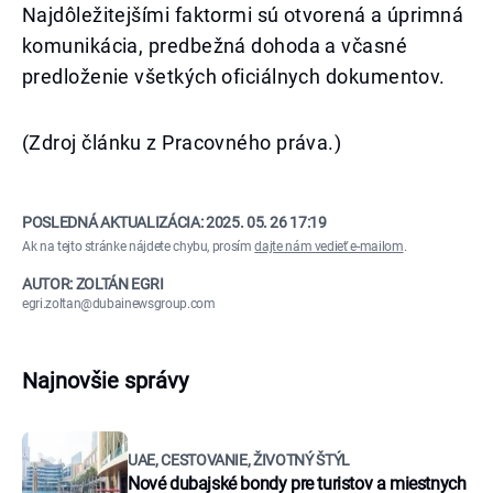
Najdôležitejšími faktormi sú otvorená a úprimná
komunikácia, predbežná dohoda a včasné
predloženie všetkých oficiálnych dokumentov.
(Zdroj článku z Pracovného práva.)
POSLEDNÁ AKTUALIZÁCIA:
2025. 05. 26 17:19
Ak na tejto stránke nájdete chybu, prosím
dajte nám vedieť e-mailom
.
AUTOR: ZOLTÁN EGRI
egri.zoltan@dubainewsgroup.com
Najnovšie správy
UAE, CESTOVANIE, ŽIVOTNÝ ŠTÝL
Nové dubajské bondy pre turistov a miestnych