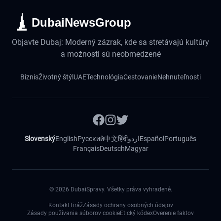
DubaiNewsGroup
Objavte Dubaj: Moderný zázrak, kde sa stretávajú kultúry
a možnosti sú neobmedzené
Biznis
Životný štýl
UAE
Technológia
Cestovanie
Nehnuteľnosti
Slovenský
English
Русский
中文
हिंदी
اردو
Español
Português
Français
Deutsch
Magyar
©
2026
DubaiSpravy. Všetky práva vyhradené.
Kontakt
Tiráž
Zásady ochrany osobných údajov
Zásady používania súborov cookie
Etický kódex
Overenie faktov