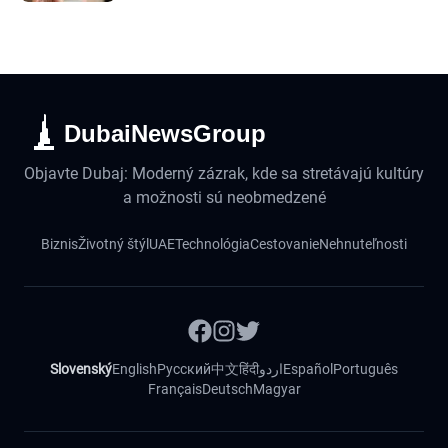
DubaiNewsGroup
Objavte Dubaj: Moderný zázrak, kde sa stretávajú kultúry
a možnosti sú neobmedzené
Biznis
Životný štýl
UAE
Technológia
Cestovanie
Nehnuteľnosti
Slovenský
English
Русский
中文
हिंदी
اردو
Español
Português
Français
Deutsch
Magyar