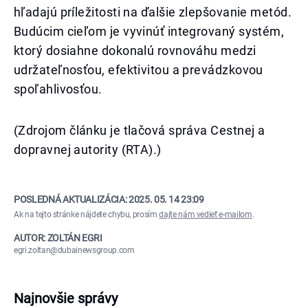
hľadajú príležitosti na ďalšie zlepšovanie metód.
Budúcim cieľom je vyvinúť integrovaný systém,
ktorý dosiahne dokonalú rovnováhu medzi
udržateľnosťou, efektivitou a prevádzkovou
spoľahlivosťou.
(Zdrojom článku je tlačová správa Cestnej a
dopravnej autority (RTA).)
POSLEDNÁ AKTUALIZÁCIA:
2025. 05. 14 23:09
Ak na tejto stránke nájdete chybu, prosím
dajte nám vedieť e-mailom
.
AUTOR: ZOLTÁN EGRI
egri.zoltan@dubainewsgroup.com
Najnovšie správy