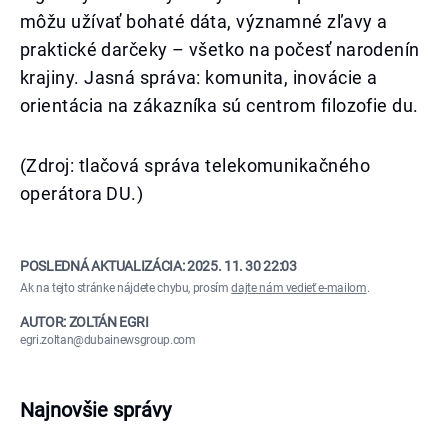
môžu užívať bohaté dáta, významné zľavy a
praktické darčeky – všetko na počesť narodenín
krajiny. Jasná správa: komunita, inovácie a
orientácia na zákazníka sú centrom filozofie du.
(Zdroj: tlačová správa telekomunikačného
operátora DU.)
POSLEDNÁ AKTUALIZÁCIA:
2025. 11. 30 22:03
Ak na tejto stránke nájdete chybu, prosím
dajte nám vedieť e-mailom
.
AUTOR: ZOLTÁN EGRI
egri.zoltan@dubainewsgroup.com
Najnovšie správy