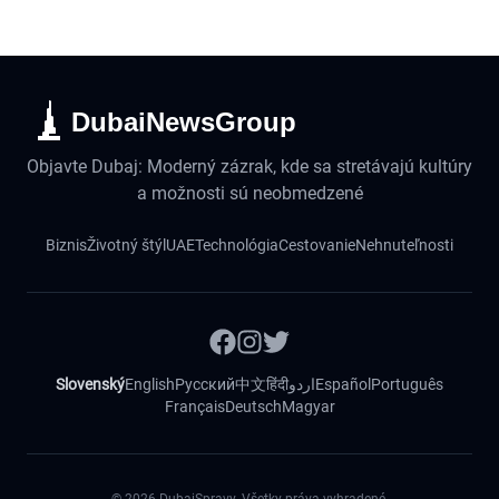
DubaiNewsGroup
Objavte Dubaj: Moderný zázrak, kde sa stretávajú kultúry
a možnosti sú neobmedzené
Biznis
Životný štýl
UAE
Technológia
Cestovanie
Nehnuteľnosti
Slovenský
English
Русский
中文
हिंदी
اردو
Español
Português
Français
Deutsch
Magyar