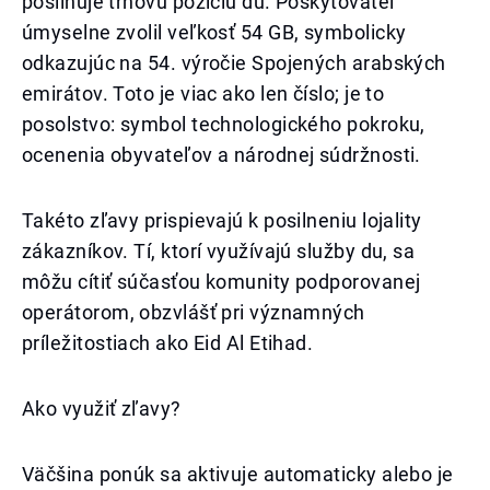
posilňuje trhovú pozíciu du. Poskytovateľ
úmyselne zvolil veľkosť 54 GB, symbolicky
odkazujúc na 54. výročie Spojených arabských
emirátov. Toto je viac ako len číslo; je to
posolstvo: symbol technologického pokroku,
ocenenia obyvateľov a národnej súdržnosti.
Takéto zľavy prispievajú k posilneniu lojality
zákazníkov. Tí, ktorí využívajú služby du, sa
môžu cítiť súčasťou komunity podporovanej
operátorom, obzvlášť pri významných
príležitostiach ako Eid Al Etihad.
Ako využiť zľavy?
Väčšina ponúk sa aktivuje automaticky alebo je