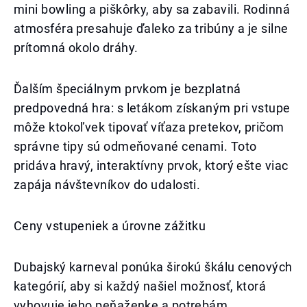
mini bowling a piškôrky, aby sa zabavili. Rodinná
atmosféra presahuje ďaleko za tribúny a je silne
prítomná okolo dráhy.
Ďalším špeciálnym prvkom je bezplatná
predpovedná hra: s letákom získaným pri vstupe
môže ktokoľvek tipovať víťaza pretekov, pričom
správne tipy sú odmeňované cenami. Toto
pridáva hravý, interaktívny prvok, ktorý ešte viac
zapája návštevníkov do udalosti.
Ceny vstupeniek a úrovne zážitku
Dubajský karneval ponúka širokú škálu cenových
kategórií, aby si každý našiel možnosť, ktorá
vyhovuje jeho peňaženke a potrebám.