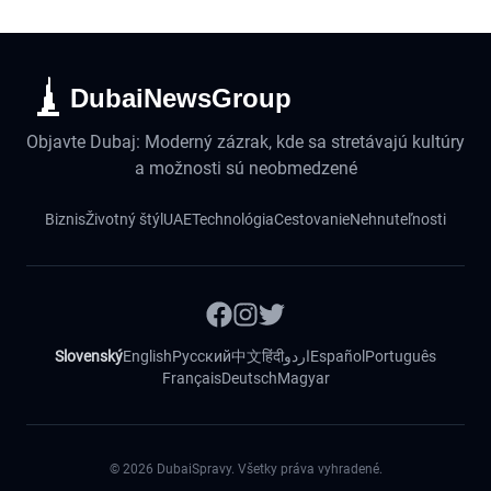
DubaiNewsGroup
Objavte Dubaj: Moderný zázrak, kde sa stretávajú kultúry
a možnosti sú neobmedzené
Biznis
Životný štýl
UAE
Technológia
Cestovanie
Nehnuteľnosti
Slovenský
English
Русский
中文
हिंदी
اردو
Español
Português
Français
Deutsch
Magyar
©
2026
DubaiSpravy. Všetky práva vyhradené.