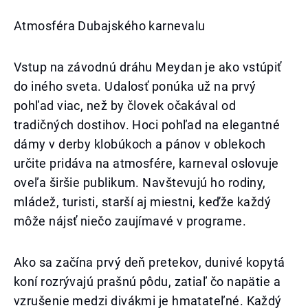
Atmosféra Dubajského karnevalu
Vstup na závodnú dráhu Meydan je ako vstúpiť
do iného sveta. Udalosť ponúka už na prvý
pohľad viac, než by človek očakával od
tradičných dostihov. Hoci pohľad na elegantné
dámy v derby klobúkoch a pánov v oblekoch
určite pridáva na atmosfére, karneval oslovuje
oveľa širšie publikum. Navštevujú ho rodiny,
mládež, turisti, starší aj miestni, keďže každý
môže nájsť niečo zaujímavé v programe.
Ako sa začína prvý deň pretekov, dunivé kopytá
koní rozrývajú prašnú pôdu, zatiaľ čo napätie a
vzrušenie medzi divákmi je hmatateľné. Každý