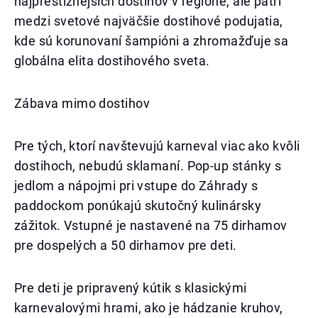
najprestížnejších dostihov v regióne, ale patrí
medzi svetové najväčšie dostihové podujatia,
kde sú korunovaní šampióni a zhromažďuje sa
globálna elita dostihového sveta.
Zábava mimo dostihov
Pre tých, ktorí navštevujú karneval viac ako kvôli
dostihoch, nebudú sklamaní. Pop-up stánky s
jedlom a nápojmi pri vstupe do Záhrady s
paddockom ponúkajú skutočný kulinársky
zážitok. Vstupné je nastavené na 75 dirhamov
pre dospelých a 50 dirhamov pre deti.
Pre deti je pripravený kútik s klasickými
karnevalovými hrami, ako je hádzanie kruhov,