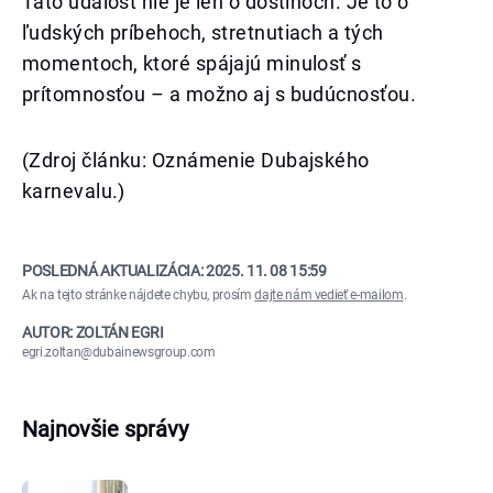
Táto udalosť nie je len o dostihoch. Je to o
ľudských príbehoch, stretnutiach a tých
momentoch, ktoré spájajú minulosť s
prítomnosťou – a možno aj s budúcnosťou.
(Zdroj článku: Oznámenie Dubajského
karnevalu.)
POSLEDNÁ AKTUALIZÁCIA:
2025. 11. 08 15:59
Ak na tejto stránke nájdete chybu, prosím
dajte nám vedieť e-mailom
.
AUTOR: ZOLTÁN EGRI
egri.zoltan@dubainewsgroup.com
Najnovšie správy