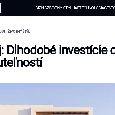
BIZNIS
ŽIVOTNÝ ŠTÝL
UAE
TECHNOLÓGIA
CEST
e
STI, ŽIVOTNÝ ŠTÝL
: Dlhodobé investície 
teľností