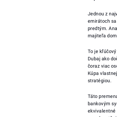
Jednou z naj
emirátoch sa 
predtým. Ana
majiteľa domu
To je kľúčov
Dubaj ako do
čoraz viac os
Kúpa vlastnej
stratégiou.
Táto premena
bankovým sys
ekvivalentné