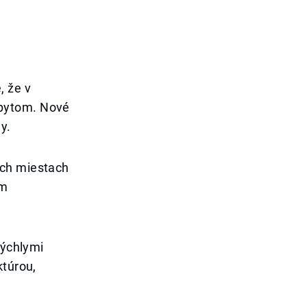
, že v
opytom. Nové
y.
ých miestach
ím
rýchlymi
ktúrou,