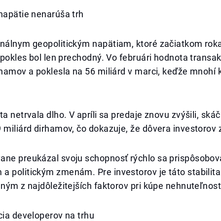
napätie nenarúša trh
onálnym geopolitickým napätiam, ktoré začiatkom rok
, pokles bol len prechodný. Vo februári hodnota transak
rhamov a poklesla na 56 miliárd v marci, keďže mnohí 
ta netrvala dlho. V apríli sa predaje znovu zvýšili, ská
 miliárd dirhamov, čo dokazuje, že dôvera investorov 
ane preukázal svoju schopnosť rýchlo sa prispôsobov
 politickým zmenám. Pre investorov je táto stabilita
dným z najdôležitejších faktorov pri kúpe nehnuteľnost
cia developerov na trhu