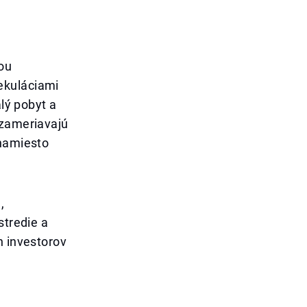
ou
ekuláciami
alý pobyt a
 zameriavajú
 namiesto
,
stredie a
h investorov