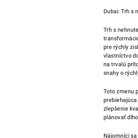
Dubai: Trh s
Trh s nehnute
transformáci
pre rýchly zi
vlastníctvo d
na trvalú prí
snahy o rýchl
Toto zmenu p
prebiehajúca 
zlepšenie kva
plánovať dlh
Nájomníci sa 