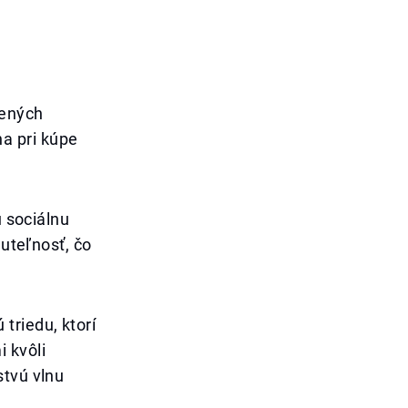
nených
a pri kúpe
ú sociálnu
nuteľnosť, čo
triedu, ktorí
 kvôli
stvú vlnu