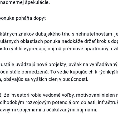
o nadmernej špekulácie.
onuka poháňa dopyt
kátnych znakov dubajského trhu s nehnuteľnosťami je
lárnych oblastiach ponuka nedokáže držať krok s d
asto rýchlo vypredajú, najmä prémiové apartmány a vil
eustále uvádzajú nové projekty; avšak na vyhľadávan
pôda stále obmedzená. To vedie kupujúcich k rýchlejš
 obávajúc sa vyšších cien v budúcnosti.
é, že investori robia vedomé voľby, motivovaní nielen 
j dlhodobým rozvojovým potenciálom oblasti, infraštru
ravnými spojeniami a očakávanými nájmami.