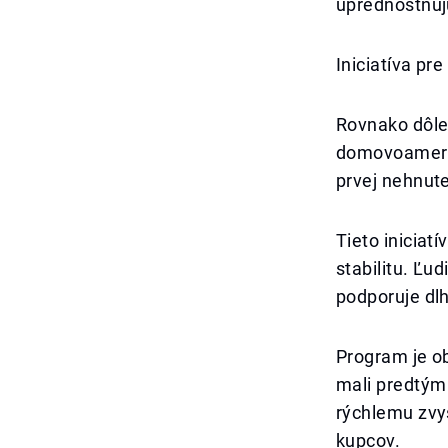
uprednostňuj
Iniciatíva pr
Rovnako dôlež
domovoamerič
prvej nehnute
Tieto iniciat
stabilitu. Ľu
podporuje dl
Program je ob
mali predtým 
rýchlemu zvyš
kupcov.