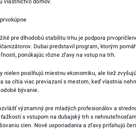
ú vlastníctvo domov.
e prvokúpne
ité pre dlhodobú stabilitu trhu je podpora prvopričle
anizátorov. Dubai predstavil program, ktorým pomáh
ľnosti, ponúkajúc rôzne zľavy na vstup na trh.
ívy nielen posilňujú miestnu ekonomiku, ale tiež zvyšuj
dia sa cítia viac previazaní s mestom, keď vlastnia neh
hodobé bývanie.
zvlášť významný pre mladých profesionálov a strednú 
ťažkosti s vstupom na dubajský trh s nehnuteľnosťami
ovaniu cien. Nové usporiadania a zľavy priťahujú čer