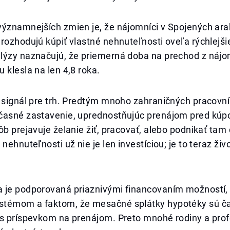
významnejších zmien je, že nájomníci v Spojených ar
rozhodujú kúpiť vlastné nehnuteľnosti oveľa rýchlejši
lýzy naznačujú, že priemerná doba na prechod z nájo
 klesla na len 4,8 roka.
ý signál pre trh. Predtým mnoho zahraničných pracovn
časné zastavenie, uprednostňujúc prenájom pred kúp
ôb prejavuje želanie žiť, pracovať, alebo podnikať tam
 nehnuteľnosti už nie je len investíciou; je to teraz ži
 je podporovaná priaznivými financovaním možností
témom a faktom, že mesačné splátky hypotéky sú č
 s príspevkom na prenájom. Preto mnohé rodiny a prof