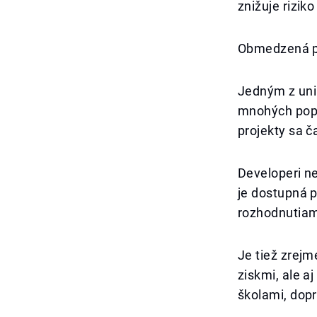
znižuje rizik
Obmedzená p
Jedným z uni
mnohých popu
projekty sa č
Developeri n
je dostupná 
rozhodnutiam,
Je tiež zrejm
ziskmi, ale a
školami, dop