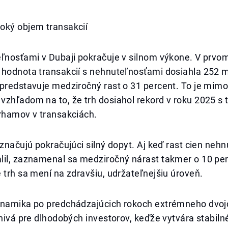
oký objem transakcií
ľnosťami v Dubaji pokračuje v silnom výkone. V prvom
 hodnota transakcií s nehnuteľnosťami dosiahla 252 m
 predstavuje medziročný rast o 31 percent. To je mim
vzhľadom na to, že trh dosiahol rekord v roku 2025 s
irhamov v transakciách.
aznačujú pokračujúci silný dopyt. Aj keď rast cien nehn
lil, zaznamenal sa medziročný nárast takmer o 10 per
 trh sa mení na zdravšiu, udržateľnejšiu úroveň.
ynamika po predchádzajúcich rokoch extrémneho dvoj
znivá pre dlhodobých investorov, keďže vytvára stabiln