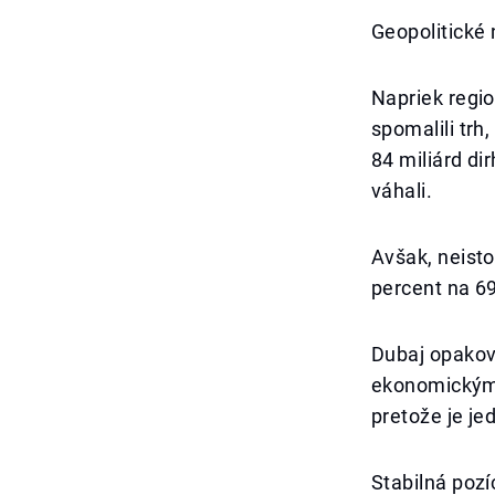
Geopolitické 
Napriek regi
spomalili trh
84 miliárd di
váhali.
Avšak, neisto
percent na 69
Dubaj opakov
ekonomickým a
pretože je je
Stabilná pozí