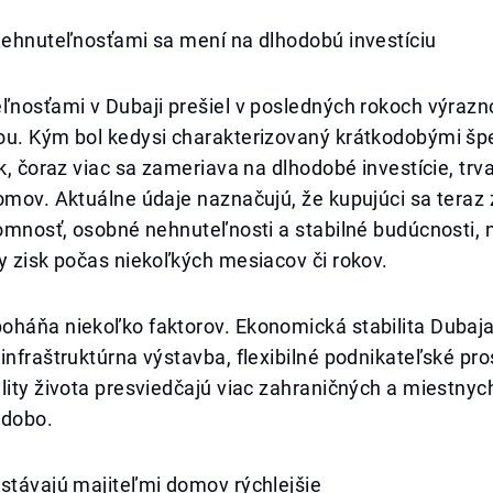
 nehnuteľnosťami sa mení na dlhodobú investíciu
ľnosťami v Dubaji prešiel v posledných rokoch výrazn
ou. Kým bol kedysi charakterizovaný krátkodobými šp
sk, čoraz viac sa zameriava na dlhodobé investície, trv
omov. Aktuálne údaje naznačujú, že kupujúci sa teraz
tomnosť, osobné nehnuteľnosti a stabilné budúcnosti,
y zisk počas niekoľkých mesiacov či rokov.
oháňa niekoľko faktorov. Ekonomická stabilita Dubaja
infraštruktúrna výstavba, flexibilné podnikateľské pro
lity života presviedčajú viac zahraničných a miestnyc
odobo.
stávajú majiteľmi domov rýchlejšie