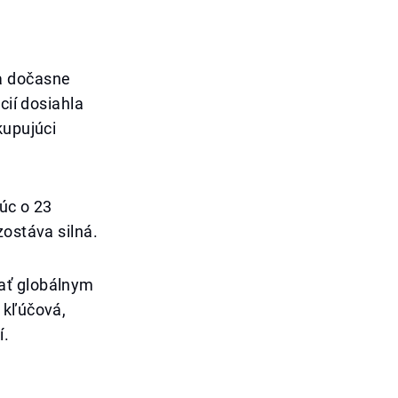
a dočasne
cií dosiahla
kupujúci
čúc o 23
zostáva silná.
ať globálnym
 kľúčová,
í.