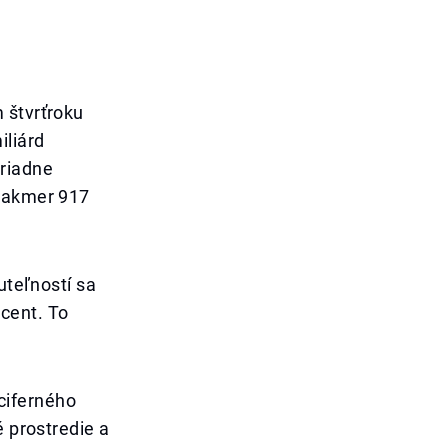
 štvrťroku
iliárd
oriadne
 takmer 917
uteľností sa
cent. To
ciferného
é prostredie a