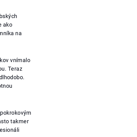
abských
e ako
mníka na
íkov vnímalo
ou. Teraz
 dlhodobo.
votnou
, pokrokovým
asto takmer
esionáli