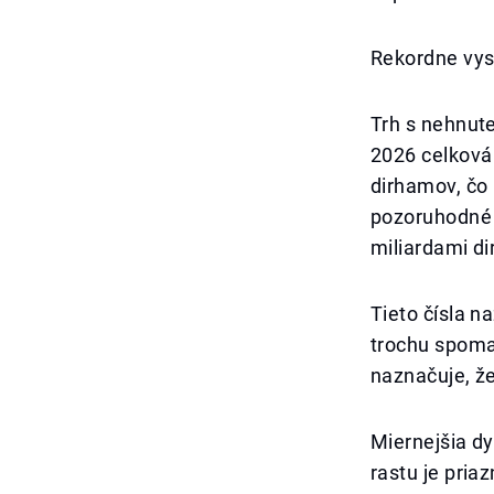
Rekordne vys
Trh s nehnute
2026 celková
dirhamov, čo
pozoruhodné 
miliardami d
Tieto čísla n
trochu spoma
naznačuje, že
Miernejšia d
rastu je pria