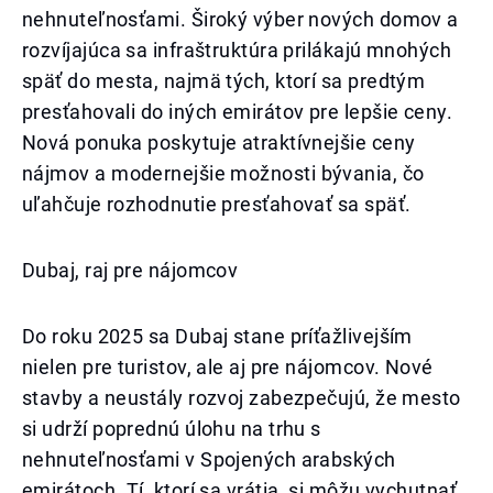
nehnuteľnosťami. Široký výber nových domov a
rozvíjajúca sa infraštruktúra prilákajú mnohých
späť do mesta, najmä tých, ktorí sa predtým
presťahovali do iných emirátov pre lepšie ceny.
Nová ponuka poskytuje atraktívnejšie ceny
nájmov a modernejšie možnosti bývania, čo
uľahčuje rozhodnutie presťahovať sa späť.
Dubaj, raj pre nájomcov
Do roku 2025 sa Dubaj stane príťažlivejším
nielen pre turistov, ale aj pre nájomcov. Nové
stavby a neustály rozvoj zabezpečujú, že mesto
si udrží poprednú úlohu na trhu s
nehnuteľnosťami v Spojených arabských
emirátoch. Tí, ktorí sa vrátia, si môžu vychutnať