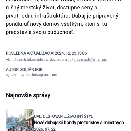
rušný mestský život, dostupné ceny a
prvotriednu infraštruktúru. Dubaj je pripravený
ponúknuť nový domov všetkým, ktorí si tu
predstavia svoju budúcnosť.
POSLEDNÁ AKTUALIZÁCIA:
2024. 12. 23 13:06
Ak na tejto stránke nájdete chybu, prosím
dajte nám vedieť e-mailom
.
AUTOR: ZOLTÁN EGRI
egri.zoltan@dubainewsgroup.com
Najnovšie správy
UAE, CESTOVANIE, ŽIVOTNÝ ŠTÝL
Nové dubajské bondy pre turistov a miestnych
2026. 07. 22