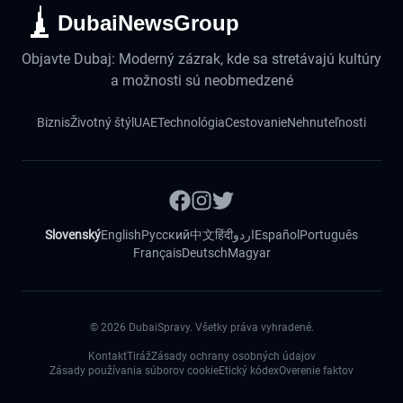
DubaiNewsGroup
Objavte Dubaj: Moderný zázrak, kde sa stretávajú kultúry
a možnosti sú neobmedzené
Biznis
Životný štýl
UAE
Technológia
Cestovanie
Nehnuteľnosti
Slovenský
English
Русский
中文
हिंदी
اردو
Español
Português
Français
Deutsch
Magyar
©
2026
DubaiSpravy. Všetky práva vyhradené.
Kontakt
Tiráž
Zásady ochrany osobných údajov
Zásady používania súborov cookie
Etický kódex
Overenie faktov