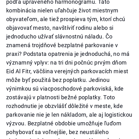
podľa upraveného harmonogramu. Táto
kombinácia nielen uľahčuje život miestnym
obyvateľom, ale tiež prospieva tým, ktorí chcú
objavovať mesto, navštíviť rodinu alebo si
jednoducho užívať slávnostnú náladu. Čo
znamená trojdňové bezplatné parkovanie v
praxi? Podstata opatrenia je jednoduchá, no má
významný vplyv: na tri dni počnúc prvým dňom
Eid Al Fitr, väčšina verejných parkovacích miest
môže byť použitá bez poplatku. Jedinou
výnimkou sú viacposchodové parkoviská, kde
zostávajú v platnosti bežné poplatky. Toto
rozhodnutie je obzvlášť dôležité v meste, kde
parkovanie nie je len nákladom, ale aj logistickou
výzvou. Bezplatné obdobie umožňuje ľuďom
pohybovať sa voľnejšie, bez neustáleho