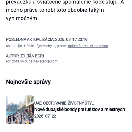
prevádzka a sviatočné spomalenie koexistujú. A
možno práve to robí toto obdobie takým
výnimočným.
POSLEDNÁ AKTUALIZÁCIA:
2026. 03. 17 23:19
Ak na tejto stránke nájdete chybu, prosím
dajte nám vedieť e-mailom
.
AUTOR: ZOLTÁN EGRI
egri.zoltan@dubainewsgroup.com
Najnovšie správy
UAE, CESTOVANIE, ŽIVOTNÝ ŠTÝL
Nové dubajské bondy pre turistov a miestnych
2026. 07. 22