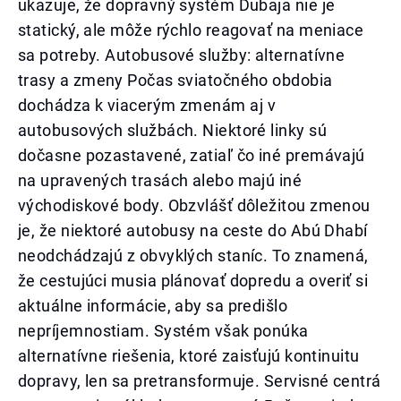
ukazuje, že dopravný systém Dubaja nie je
statický, ale môže rýchlo reagovať na meniace
sa potreby. Autobusové služby: alternatívne
trasy a zmeny Počas sviatočného obdobia
dochádza k viacerým zmenám aj v
autobusových službách. Niektoré linky sú
dočasne pozastavené, zatiaľ čo iné premávajú
na upravených trasách alebo majú iné
východiskové body. Obzvlášť dôležitou zmenou
je, že niektoré autobusy na ceste do Abú Dhabí
neodchádzajú z obvyklých staníc. To znamená,
že cestujúci musia plánovať dopredu a overiť si
aktuálne informácie, aby sa predišlo
nepríjemnostiam. Systém však ponúka
alternatívne riešenia, ktoré zaisťujú kontinuitu
dopravy, len sa pretransformuje. Servisné centrá