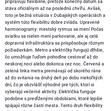
pripravujú flexibilne, pretože konečný dátum sa
stáva oficiálnym až na poslednú chvíľu. Avšak,
toto je bežná situácia v Dubajských operáciách a
systém túto flexibilitu dobre zvláda. Upravené
harmonogramy: mestský rytmus sa mení Počas
sviatku sa nielen mení parkovanie, ale aj celá
dopravná infraštruktúra sa prispôsobuje rôznym
požiadavkám. Metro a električky fungujú dlhšie,
čo umožňuje ľuďom pohodlne cestovať až do
neskorej noci alebo dokonca cez noc. Červená a
zelená linka metra premávajú od skorého rána
až do svitania na druhý deň po dobu niekoľkých
dní, čo je obzvlášť výhodné pre tých, ktorí si
vyberajú večerné aktivity. Električka funguje
podobne s predĺženými obdobiami, ktoré lepšie
spájajú rôzne časti mesta. Tento druh flexibility