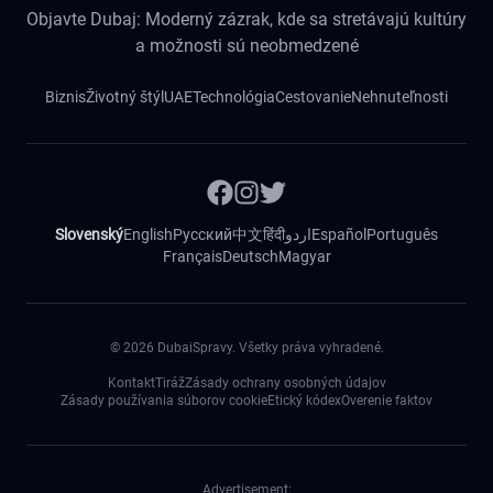
Objavte Dubaj: Moderný zázrak, kde sa stretávajú kultúry
a možnosti sú neobmedzené
Biznis
Životný štýl
UAE
Technológia
Cestovanie
Nehnuteľnosti
Slovenský
English
Русский
中文
हिंदी
اردو
Español
Português
Français
Deutsch
Magyar
©
2026
DubaiSpravy. Všetky práva vyhradené.
Kontakt
Tiráž
Zásady ochrany osobných údajov
Zásady používania súborov cookie
Etický kódex
Overenie faktov
Advertisement: