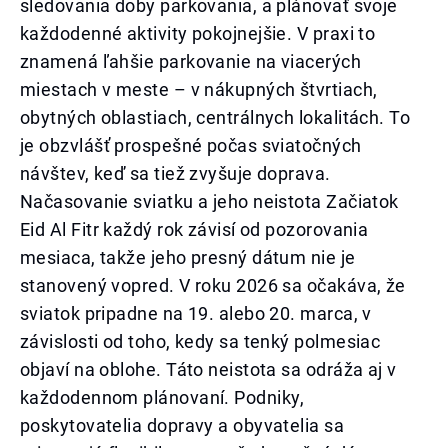
sledovania doby parkovania, a plánovať svoje
každodenné aktivity pokojnejšie. V praxi to
znamená ľahšie parkovanie na viacerých
miestach v meste – v nákupných štvrtiach,
obytných oblastiach, centrálnych lokalitách. To
je obzvlášť prospešné počas sviatočných
návštev, keď sa tiež zvyšuje doprava.
Načasovanie sviatku a jeho neistota Začiatok
Eid Al Fitr každý rok závisí od pozorovania
mesiaca, takže jeho presný dátum nie je
stanovený vopred. V roku 2026 sa očakáva, že
sviatok pripadne na 19. alebo 20. marca, v
závislosti od toho, kedy sa tenký polmesiac
objaví na oblohe. Táto neistota sa odráža aj v
každodennom plánovaní. Podniky,
poskytovatelia dopravy a obyvatelia sa