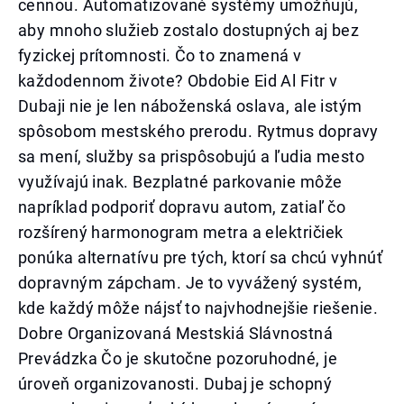
cennou. Automatizované systémy umožňujú,
aby mnoho služieb zostalo dostupných aj bez
fyzickej prítomnosti. Čo to znamená v
každodennom živote? Obdobie Eid Al Fitr v
Dubaji nie je len náboženská oslava, ale istým
spôsobom mestského prerodu. Rytmus dopravy
sa mení, služby sa prispôsobujú a ľudia mesto
využívajú inak. Bezplatné parkovanie môže
napríklad podporiť dopravu autom, zatiaľ čo
rozšírený harmonogram metra a električiek
ponúka alternatívu pre tých, ktorí sa chcú vyhnúť
dopravným zápcham. Je to vyvážený systém,
kde každý môže nájsť to najvhodnejšie riešenie.
Dobre Organizovaná Mestskiá Slávnostná
Prevádzka Čo je skutočne pozoruhodné, je
úroveň organizovanosti. Dubaj je schopný