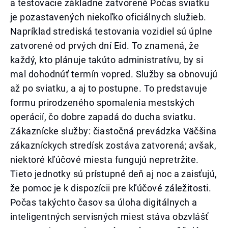
a testovacie základne zatvorené Počas sviatku
je pozastavených niekoľko oficiálnych služieb.
Napríklad strediská testovania vozidiel sú úplne
zatvorené od prvých dní Eid. To znamená, že
každý, kto plánuje takúto administratívu, by si
mal dohodnúť termín vopred. Služby sa obnovujú
až po sviatku, a aj to postupne. To predstavuje
formu prirodzeného spomalenia mestských
operácií, čo dobre zapadá do ducha sviatku.
Zákaznícke služby: čiastočná prevádzka Väčšina
zákazníckych stredísk zostáva zatvorená; avšak,
niektoré kľúčové miesta fungujú nepretržite.
Tieto jednotky sú prístupné deň aj noc a zaisťujú,
že pomoc je k dispozícii pre kľúčové záležitosti.
Počas takýchto časov sa úloha digitálnych a
inteligentných servisných miest stáva obzvlášť