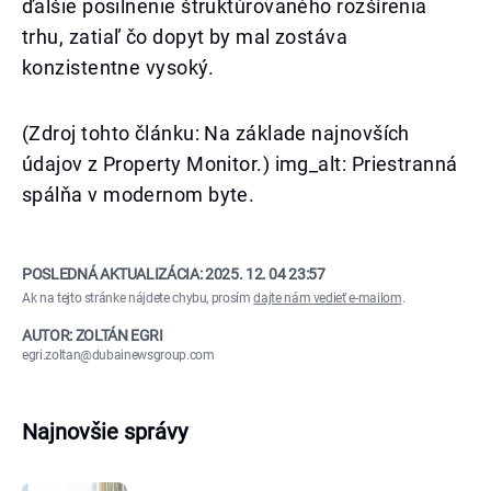
ďalšie posilnenie štruktúrovaného rozšírenia
trhu, zatiaľ čo dopyt by mal zostáva
konzistentne vysoký.
(Zdroj tohto článku: Na základe najnovších
údajov z Property Monitor.) img_alt: Priestranná
spálňa v modernom byte.
POSLEDNÁ AKTUALIZÁCIA:
2025. 12. 04 23:57
Ak na tejto stránke nájdete chybu, prosím
dajte nám vedieť e-mailom
.
AUTOR: ZOLTÁN EGRI
egri.zoltan@dubainewsgroup.com
Najnovšie správy