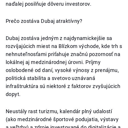
naďalej posilňuje dôveru investorov.
Prečo zostáva Dubaj atraktívny?
Dubaj zostáva jedným z najdynamickejšie sa
rozvíjajúcich miest na Blízkom východe, kde trh s
nehnuteľnosťami priťahuje značnú pozornosť na
lokálnej aj medzinárodnej úrovni. Príjmy
oslobodené od daní, vysoké výnosy z prenájmu,
politická stabilita a svetovo uznávaná
infraštruktúra sú niektoré z faktorov zvyšujúcich
dopyt.
Neustály rast turizmu, kalendár plný udalostí
(ako medzinárodné športové podujatia, výstavy
a veľtrhy) a zdroje investované do digitalizácie a