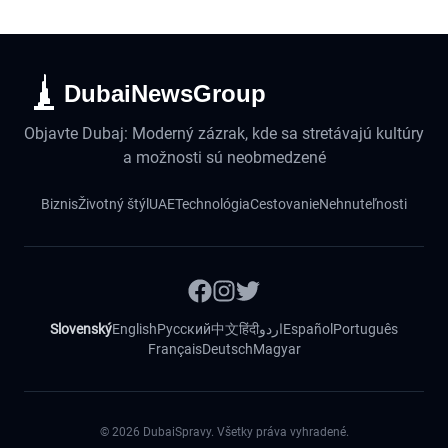
DubaiNewsGroup
Objavte Dubaj: Moderný zázrak, kde sa stretávajú kultúry
a možnosti sú neobmedzené
Biznis
Životný štýl
UAE
Technológia
Cestovanie
Nehnuteľnosti
Slovenský
English
Русский
中文
हिंदी
اردو
Español
Português
Français
Deutsch
Magyar
©
2026
DubaiSpravy. Všetky práva vyhradené.