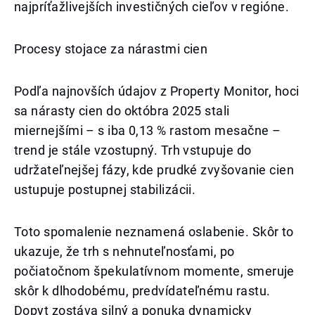
najpríťažlivejších investičných cieľov v regióne.
Procesy stojace za nárastmi cien
Podľa najnovších údajov z Property Monitor, hoci
sa nárasty cien do októbra 2025 stali
miernejšími – s iba 0,13 % rastom mesačne –
trend je stále vzostupný. Trh vstupuje do
udržateľnejšej fázy, kde prudké zvyšovanie cien
ustupuje postupnej stabilizácii.
Toto spomalenie neznamená oslabenie. Skôr to
ukazuje, že trh s nehnuteľnosťami, po
počiatočnom špekulatívnom momente, smeruje
skôr k dlhodobému, predvídateľnému rastu.
Dopyt zostáva silný a ponuka dynamicky