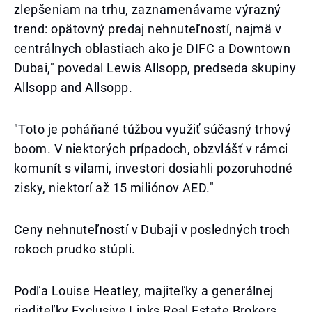
zlepšeniam na trhu, zaznamenávame výrazný
trend: opätovný predaj nehnuteľností, najmä v
centrálnych oblastiach ako je DIFC a Downtown
Dubai," povedal Lewis Allsopp, predseda skupiny
Allsopp and Allsopp.
"Toto je poháňané túžbou využiť súčasný trhový
boom. V niektorých prípadoch, obzvlášť v rámci
komunít s vilami, investori dosiahli pozoruhodné
zisky, niektorí až 15 miliónov AED."
Ceny nehnuteľností v Dubaji v posledných troch
rokoch prudko stúpli.
Podľa Louise Heatley, majiteľky a generálnej
riaditeľky Exclusive Links Real Estate Brokers,