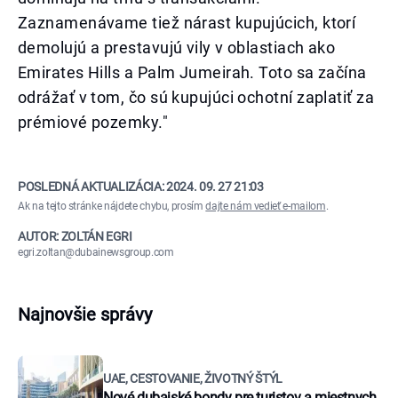
Zaznamenávame tiež nárast kupujúcich, ktorí
demolujú a prestavujú vily v oblastiach ako
Emirates Hills a Palm Jumeirah. Toto sa začína
odrážať v tom, čo sú kupujúci ochotní zaplatiť za
prémiové pozemky."
POSLEDNÁ AKTUALIZÁCIA:
2024. 09. 27 21:03
Ak na tejto stránke nájdete chybu, prosím
dajte nám vedieť e-mailom
.
AUTOR: ZOLTÁN EGRI
egri.zoltan@dubainewsgroup.com
Najnovšie správy
UAE, CESTOVANIE, ŽIVOTNÝ ŠTÝL
Nové dubajské bondy pre turistov a miestnych