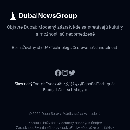
DubaiNewsGroup
Objavte Dubaj: Moderný zázrak, kde sa stretávajú kultúry
a možnosti sú neobmedzené
Biznis
Životný štýl
UAE
Technológia
Cestovanie
Nehnuteľnosti
Slovenský
English
Русский
中文
हिंदी
اردو
Español
Português
Français
Deutsch
Magyar
©
2026
DubaiSpravy. Všetky práva vyhradené.
Kontakt
Tiráž
Zásady ochrany osobných údajov
Zásady používania súborov cookie
Etický kódex
Overenie faktov