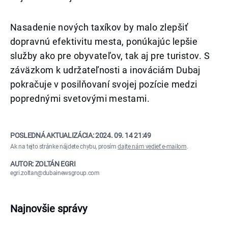
Nasadenie nových taxíkov by malo zlepšiť
dopravnú efektivitu mesta, ponúkajúc lepšie
služby ako pre obyvateľov, tak aj pre turistov. S
záväzkom k udržateľnosti a inováciám Dubaj
pokračuje v posilňovaní svojej pozície medzi
poprednými svetovými mestami.
POSLEDNÁ AKTUALIZÁCIA:
2024. 09. 14 21:49
Ak na tejto stránke nájdete chybu, prosím
dajte nám vedieť e-mailom
.
AUTOR: ZOLTÁN EGRI
egri.zoltan@dubainewsgroup.com
Najnovšie správy