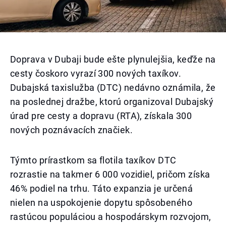
Doprava v Dubaji bude ešte plynulejšia, keďže na
cesty čoskoro vyrazí 300 nových taxíkov.
Dubajská taxislužba (DTC) nedávno oznámila, že
na poslednej dražbe, ktorú organizoval Dubajský
úrad pre cesty a dopravu (RTA), získala 300
nových poznávacích značiek.
Týmto prírastkom sa flotila taxíkov DTC
rozrastie na takmer 6 000 vozidiel, pričom získa
46% podiel na trhu. Táto expanzia je určená
nielen na uspokojenie dopytu spôsobeného
rastúcou populáciou a hospodárskym rozvojom,