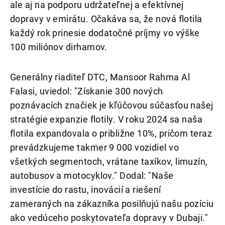
ale aj na podporu udržateľnej a efektívnej
dopravy v emirátu. Očakáva sa, že nová flotila
každý rok prinesie dodatočné príjmy vo výške
100 miliónov dirhamov.
Generálny riaditeľ DTC, Mansoor Rahma Al
Falasi, uviedol: "Získanie 300 nových
poznávacích značiek je kľúčovou súčasťou našej
stratégie expanzie flotily. V roku 2024 sa naša
flotila expandovala o približne 10%, pričom teraz
prevádzkujeme takmer 9 000 vozidiel vo
všetkých segmentoch, vrátane taxíkov, limuzín,
autobusov a motocyklov." Dodal: "Naše
investície do rastu, inovácií a riešení
zameraných na zákazníka posilňujú našu pozíciu
ako vedúceho poskytovateľa dopravy v Dubaji."