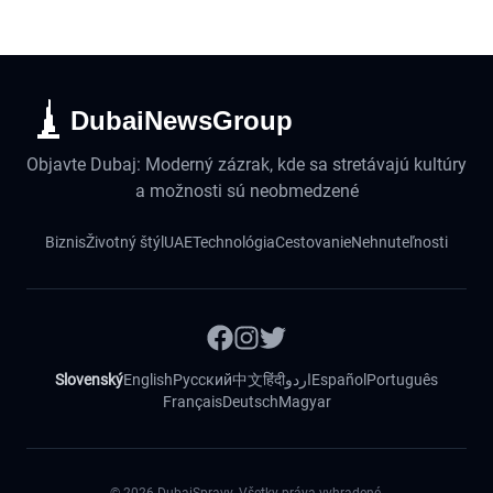
DubaiNewsGroup
Objavte Dubaj: Moderný zázrak, kde sa stretávajú kultúry
a možnosti sú neobmedzené
Biznis
Životný štýl
UAE
Technológia
Cestovanie
Nehnuteľnosti
Slovenský
English
Русский
中文
हिंदी
اردو
Español
Português
Français
Deutsch
Magyar