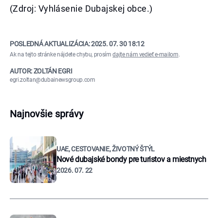
(Zdroj: Vyhlásenie Dubajskej obce.)
POSLEDNÁ AKTUALIZÁCIA:
2025. 07. 30 18:12
Ak na tejto stránke nájdete chybu, prosím
dajte nám vedieť e-mailom
.
AUTOR: ZOLTÁN EGRI
egri.zoltan@dubainewsgroup.com
Najnovšie správy
UAE, CESTOVANIE, ŽIVOTNÝ ŠTÝL
Nové dubajské bondy pre turistov a miestnych
2026. 07. 22