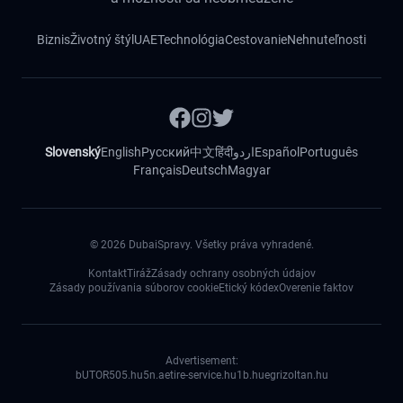
Biznis
Životný štýl
UAE
Technológia
Cestovanie
Nehnuteľnosti
Slovenský
English
Русский
中文
हिंदी
اردو
Español
Português
Français
Deutsch
Magyar
©
2026
DubaiSpravy. Všetky práva vyhradené.
Kontakt
Tiráž
Zásady ochrany osobných údajov
Zásady používania súborov cookie
Etický kódex
Overenie faktov
Advertisement:
bUTOR5
05.hu
5n.ae
tire-service.hu
1b.hu
egrizoltan.hu