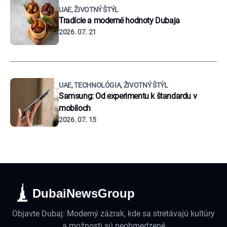
UAE, ŽIVOTNÝ ŠTÝL
Tradície a moderné hodnoty Dubaja
2026. 07. 21
UAE, TECHNOLÓGIA, ŽIVOTNÝ ŠTÝL
Samsung: Od experimentu k štandardu v
mobiloch
2026. 07. 15
DubaiNewsGroup
Objavte Dubaj: Moderný zázrak, kde sa stretávajú kultúry
a možnosti sú neobmedzené