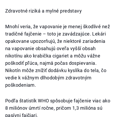
Zdravotné riziká a mylné predstavy
Mnohí veria, že vapovanie je menej škodlivé než
tradičné fajčenie – toto je zavádzajúce. Lekári
opakovane upozorňujú, že niektoré zariadenia
na vapovanie obsahujú oveľa vyšší obsah
nikotínu ako krabička cigariet a môžu vážne
poškodiť pľúca, najmä počas dospievania.
Nikotín môže znížiť dodávku kyslíka do tela, čo
vedie k vážnym dlhodobým zdravotným
poškodeniam.
Podľa štatistík WHO spôsobuje fajčenie viac ako
8 miliónov úmrtí ročne, pričom 1,3 milióna sú
pasívni fajčiari.