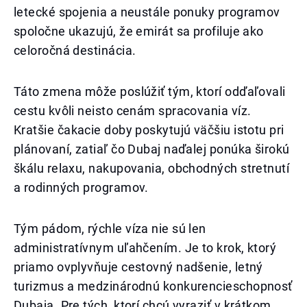
letecké spojenia a neustále ponuky programov
spoločne ukazujú, že emirát sa profiluje ako
celoročná destinácia.
Táto zmena môže poslúžiť tým, ktorí odďaľovali
cestu kvôli neisto cenám spracovania víz.
Kratšie čakacie doby poskytujú väčšiu istotu pri
plánovaní, zatiaľ čo Dubaj naďalej ponúka širokú
škálu relaxu, nakupovania, obchodných stretnutí
a rodinných programov.
Tým pádom, rýchle víza nie sú len
administratívnym uľahčením. Je to krok, ktorý
priamo ovplyvňuje cestovný nadšenie, letný
turizmus a medzinárodnú konkurencieschopnosť
Dubaja. Pre tých, ktorí chcú vyraziť v krátkom