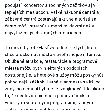
podujatí, koncertov a rodinných zážitkov aj v
teplejších mesiacoch. Veľké nákupné centrá a
zábavné centrá zostávajú aktívne a turisti sa
často môžu stretnúť s menšími davmi než v
najvyťaženejších zimných mesiacoch.
To môže byť obzvlášť výhodné pre tých, ktorí
chcú preskúmať mesto v uvoľnenejšom tempe.
Oblúbené atrakcie, reštaurácie a programové
miesta môžu byť v niektorých obdobiach
dostupnejšie, a hotelové služby môžu poskytnúť
pohodlnejší zážitok. Letná tvár mesta sa líši od
zimy, no nemusí byť menej zaujímavá. Ide skôr o
to, že cestovatelia musia plánovať inak: s
viacerými vnútornými programami, rannými
alebo večernými outdoorovými časmi a