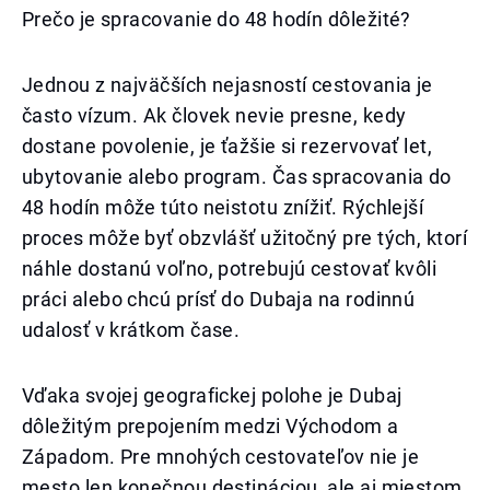
Prečo je spracovanie do 48 hodín dôležité?
Jednou z najväčších nejasností cestovania je
často vízum. Ak človek nevie presne, kedy
dostane povolenie, je ťažšie si rezervovať let,
ubytovanie alebo program. Čas spracovania do
48 hodín môže túto neistotu znížiť. Rýchlejší
proces môže byť obzvlášť užitočný pre tých, ktorí
náhle dostanú voľno, potrebujú cestovať kvôli
práci alebo chcú prísť do Dubaja na rodinnú
udalosť v krátkom čase.
Vďaka svojej geografickej polohe je Dubaj
dôležitým prepojením medzi Východom a
Západom. Pre mnohých cestovateľov nie je
mesto len konečnou destináciou, ale aj miestom