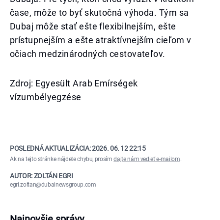
čase, môže to byť skutočná výhoda. Tým sa
Dubaj môže stať ešte flexibilnejším, ešte
prístupnejším a ešte atraktívnejším cieľom v
očiach medzinárodných cestovateľov.
Zdroj: Egyesült Arab Emírségek
vízumbélyegzése
POSLEDNÁ AKTUALIZÁCIA:
2026. 06. 12 22:15
Ak na tejto stránke nájdete chybu, prosím
dajte nám vedieť e-mailom
.
AUTOR: ZOLTÁN EGRI
egri.zoltan@dubainewsgroup.com
Najnovšie správy