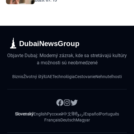
2026. 07. 15
DubaiNewsGroup
Objavte Dubaj: Moderný zázrak, kde sa stretávajú kultúry
a možnosti sú neobmedzené
Biznis
Životný štýl
UAE
Technológia
Cestovanie
Nehnuteľnosti
Slovenský
English
Русский
中文
हिंदी
اردو
Español
Português
Français
Deutsch
Magyar