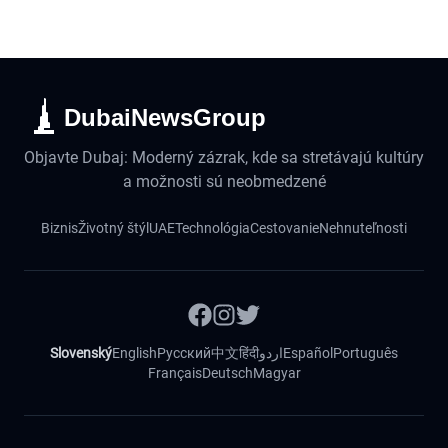
DubaiNewsGroup
Objavte Dubaj: Moderný zázrak, kde sa stretávajú kultúry
a možnosti sú neobmedzené
Biznis
Životný štýl
UAE
Technológia
Cestovanie
Nehnuteľnosti
Slovenský
English
Русский
中文
हिंदी
اردو
Español
Português
Français
Deutsch
Magyar