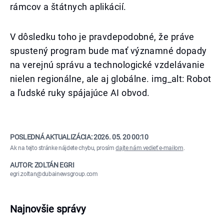
rámcov a štátnych aplikácií.
V dôsledku toho je pravdepodobné, že práve
spustený program bude mať významné dopady
na verejnú správu a technologické vzdelávanie
nielen regionálne, ale aj globálne. img_alt: Robot
a ľudské ruky spájajúce AI obvod.
POSLEDNÁ AKTUALIZÁCIA:
2026. 05. 20 00:10
Ak na tejto stránke nájdete chybu, prosím
dajte nám vedieť e-mailom
.
AUTOR: ZOLTÁN EGRI
egri.zoltan@dubainewsgroup.com
Najnovšie správy