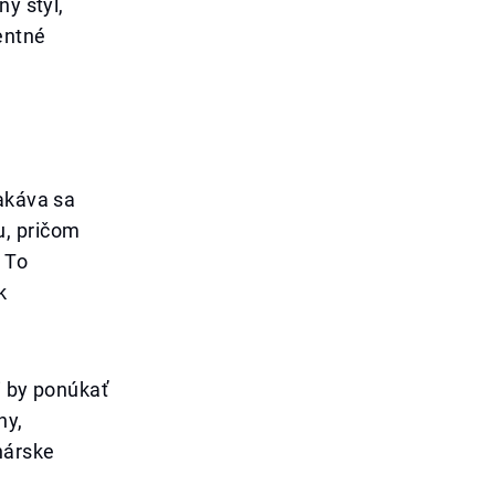
ný štýl,
entné
čakáva sa
u, pričom
 To
k
i by ponúkať
ny,
nárske