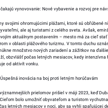
 čakajú vynovovanie: Nové vybavenie a rozvoj pre náv
my svojimi ohromujúcimi plážami, ktoré sú obľúbené n
vateľmi, ale aj turistami z celého sveta. Avšak, emirá
svojím aktuálnym postavením – mesto má za cieľ stať
rom v oblasti plážového turizmu. V tomto duchu oznám
núkne množstvo nových zariadení a zážitkov na ďalši
láží, obzvlášť počas letných mesiacov, kedy intenzívna
je od aktivít vonku.
 Úspešná inovácia na boj proti letným horúčavám
ýznamnejších prielomov prišiel v máji 2023, keď Duba
 Cieľom bolo umožniť obyvateľom a turistom vychutnať
počas letných mesiacov v noci, aby sa vyhli spaľujúcej 