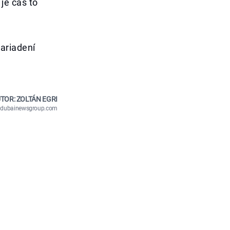
 je čas to
ariadení
TOR: ZOLTÁN EGRI
n@dubainewsgroup.com