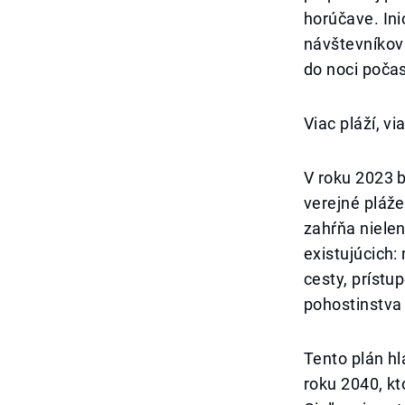
horúčave. Ini
návštevníkov
do noci poča
Viac pláží, via
V roku 2023 
verejné pláže
zahŕňa nielen
existujúcich:
cesty, prístu
pohostinstva 
Tento plán h
roku 2040, kt