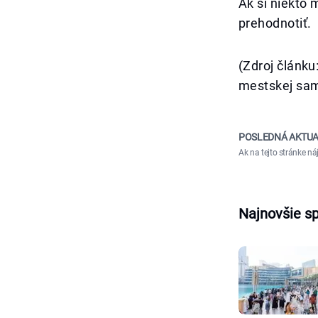
Ak si niekto m
prehodnotiť.
(Zdroj článk
mestskej sam
POSLEDNÁ AKTUA
Ak na tejto stránke n
Najnovšie s