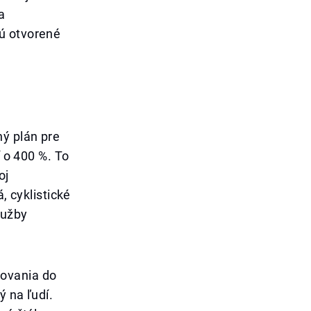
a
ú otvorené
ý plán pre
í o 400 %. To
oj
, cyklistické
lužby
novania do
ý na ľudí.