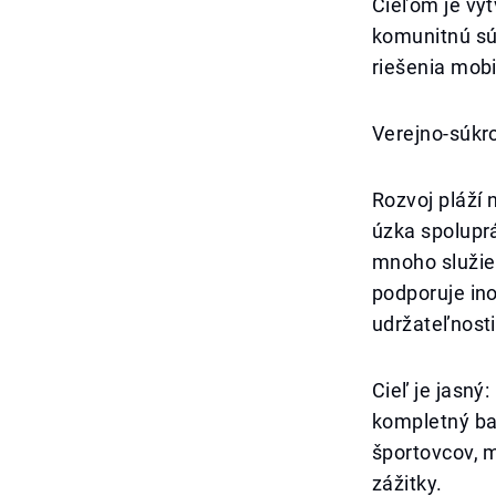
Cieľom je vyt
komunitnú súd
riešenia mobil
Verejno-súkr
Rozvoj pláží 
úzka spolupr
mnoho služie
podporuje ino
udržateľnosti
Cieľ je jasný
kompletný bal
športovcov, m
zážitky.