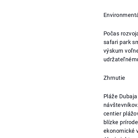
Environmentá
Počas rozvoja
safari park s
výskum voľne 
udržateľnému 
Zhrnutie
Pláže Dubaja
návštevníkov
centier plážo
blízke prírod
ekonomické vý