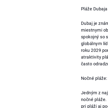
Pláže Dubaja
Dubaj je zná
miestnymi oby
spokojný so 
globálnym líd
roku 2029 po
atraktivity p
často odradzu
Nočné pláže:
Jedným z najv
nočné pláže.
pri pláži aj 