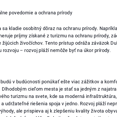
lne povedomie a ochrana prírody
 sa kladie osobitný dôraz na ochranu prírody. Napríkl
meruje príjmy získané z turizmu na ochranu prírody, z
žijúcich živočíchov. Tento prístup odráža záväzok Dub
rozvoju – rozvoj pláží nemôže byť na úkor prírody.
 budú v budúcnosti ponúkať ešte viac zážitkov a komf
. Dlhodobým cieľom mesta je stať sa jedným z najatra
vého turizmu na svete, kde sa moderná infraštruktúra,
e a udržateľné riešenia spoja v jedno. Rozvoj pláží nep
hody, ale prispieva aj k zlepšeniu kvality života oby