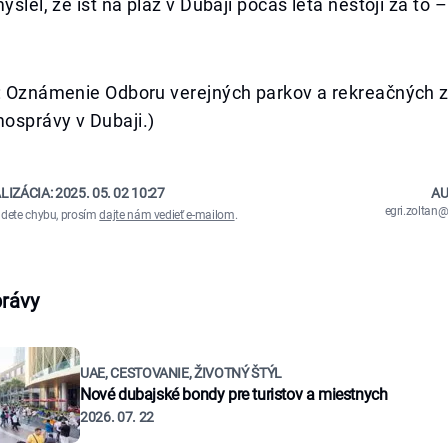
yslel, že ísť na pláž v Dubaji počas leta nestojí za to –
u: Oznámenie Odboru verejných parkov a rekreačných z
osprávy v Dubaji.)
LIZÁCIA:
2025. 05. 02 10:27
AU
egri.zolta
ájdete chybu, prosím
dajte nám vedieť e-mailom
.
právy
UAE, CESTOVANIE, ŽIVOTNÝ ŠTÝL
Nové dubajské bondy pre turistov a miestnych
2026. 07. 22