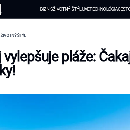
BIZNIS
ŽIVOTNÝ ŠTÝL
UAE
TECHNOLÓGIA
CEST
e
 ŽIVOTNÝ ŠTÝL
 vylepšuje pláže: Čaka
ky!