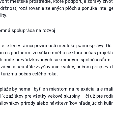
voriť mestské prostredie, ktoré podporuje zdravý život
ržnosť, rozširovanie zelených plôch a ponúka intelig
ity.
omná spolupráca na rozvoj
nie je len v rámci povinností mestskej samosprávy. O
áca s partnermi zo súkromného sektora počas projekt
b bude prevádzkovaných súkromnými spoločnosťami.
váciu a neustále zvyšovanie kvality, pričom prispieva 
 turizmu počas celého roka.
: pláže by nemali byť len miestom na relaxáciu, ale mal
ík zážitkov pre všetky vekové skupiny – či už pre rodi
ilovníkov prírody alebo návštevníkov hľadajúcich kuli