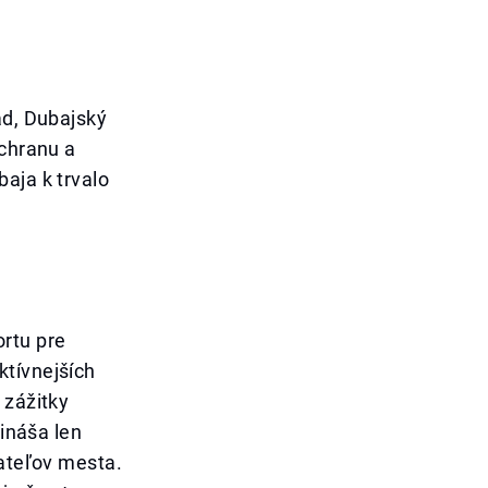
ad, Dubajský
áchranu a
aja k trvalo
ortu pre
ktívnejších
 zážitky
rináša len
vateľov mesta.