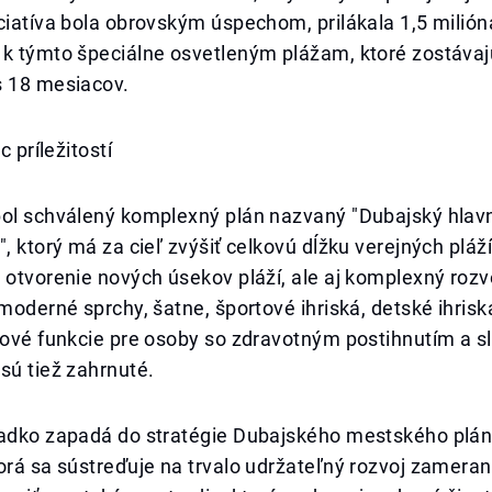
ciatíva bola obrovským úspechom, prilákala 1,5 milión
 k týmto špeciálne osvetleným plážam, ktoré zostávaj
s 18 mesiacov.
c príležitostí
bol schválený komplexný plán nazvaný "Dubajský hlavn
", ktorý má za cieľ zvýšiť celkovú dĺžku verejných pláž
 otvorenie nových úsekov pláží, ale aj komplexný rozv
 moderné sprchy, šatne, športové ihriská, detské ihriská
pové funkcie pre osoby so zdravotným postihnutím a s
sú tiež zahrnuté.
ladko zapadá do stratégie Dubajského mestského plá
orá sa sústreďuje na trvalo udržateľný rozvoj zameran