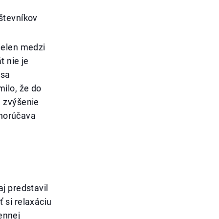
števníkov
ielen medzi
t nie je
 sa
ilo, že do
e zvýšenie
 horúčava
j predstavil
 si relaxáciu
dennej