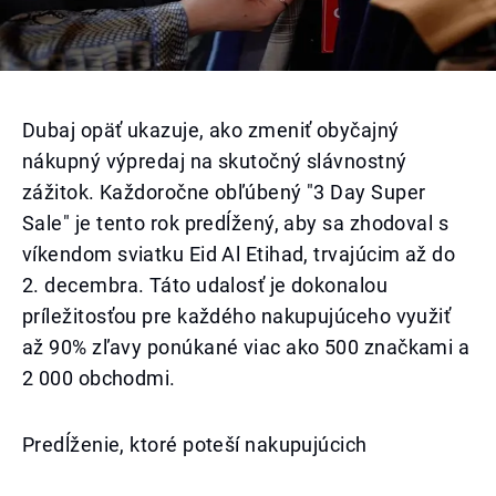
Dubaj opäť ukazuje, ako zmeniť obyčajný
nákupný výpredaj na skutočný slávnostný
zážitok. Každoročne obľúbený "3 Day Super
Sale" je tento rok predĺžený, aby sa zhodoval s
víkendom sviatku Eid Al Etihad, trvajúcim až do
2. decembra. Táto udalosť je dokonalou
príležitosťou pre každého nakupujúceho využiť
až 90% zľavy ponúkané viac ako 500 značkami a
2 000 obchodmi.
Predĺženie, ktoré poteší nakupujúcich