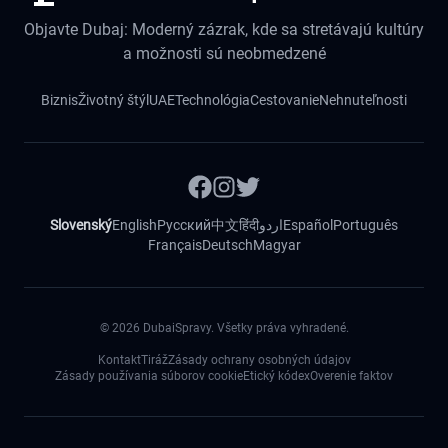
Objavte Dubaj: Moderný zázrak, kde sa stretávajú kultúry
a možnosti sú neobmedzené
Biznis
Životný štýl
UAE
Technológia
Cestovanie
Nehnuteľnosti
Slovenský
English
Русский
中文
हिंदी
اردو
Español
Português
Français
Deutsch
Magyar
©
2026
DubaiSpravy. Všetky práva vyhradené.
Kontakt
Tiráž
Zásady ochrany osobných údajov
Zásady používania súborov cookie
Etický kódex
Overenie faktov