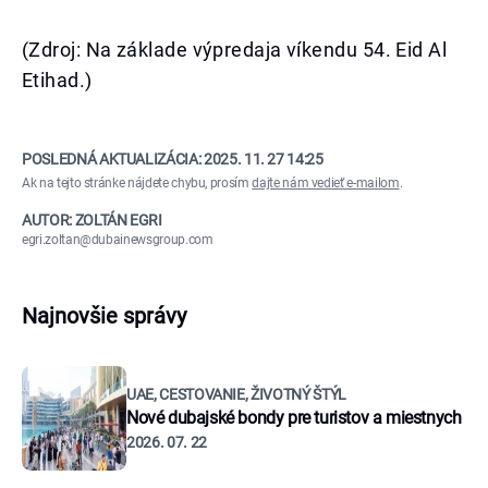
(Zdroj: Na základe výpredaja víkendu 54. Eid Al
Etihad.)
POSLEDNÁ AKTUALIZÁCIA:
2025. 11. 27 14:25
Ak na tejto stránke nájdete chybu, prosím
dajte nám vedieť e-mailom
.
AUTOR: ZOLTÁN EGRI
egri.zoltan@dubainewsgroup.com
Najnovšie správy
UAE, CESTOVANIE, ŽIVOTNÝ ŠTÝL
Nové dubajské bondy pre turistov a miestnych
2026. 07. 22