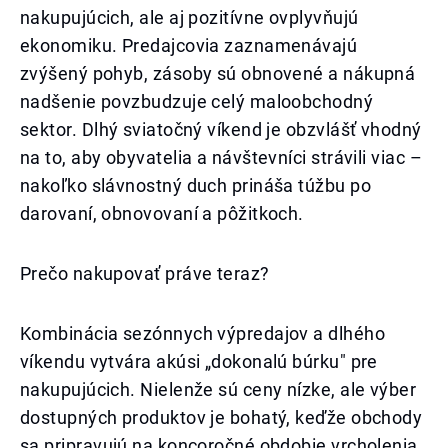
nakupujúcich, ale aj pozitívne ovplyvňujú
ekonomiku. Predajcovia zaznamenávajú
zvýšený pohyb, zásoby sú obnovené a nákupná
nadšenie povzbudzuje celý maloobchodný
sektor. Dlhý sviatočný víkend je obzvlášť vhodný
na to, aby obyvatelia a návštevníci strávili viac –
nakoľko slávnostný duch prináša túžbu po
darovaní, obnovovaní a pôžitkoch.
Prečo nakupovať práve teraz?
Kombinácia sezónnych výpredajov a dlhého
víkendu vytvára akúsi „dokonalú búrku" pre
nakupujúcich. Nielenže sú ceny nízke, ale výber
dostupných produktov je bohatý, keďže obchody
sa pripravujú na koncoročné obdobie vrcholenia.