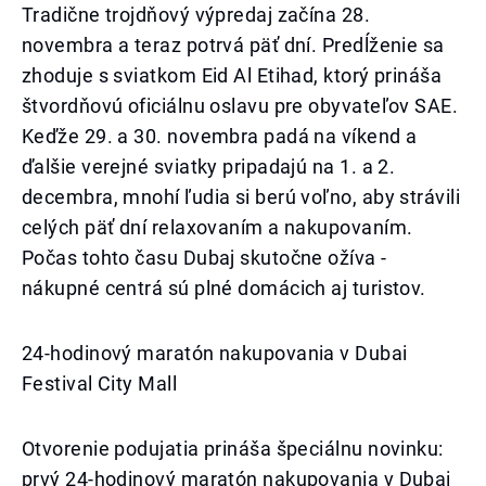
Tradične trojdňový výpredaj začína 28.
novembra a teraz potrvá päť dní. Predĺženie sa
zhoduje s sviatkom Eid Al Etihad, ktorý prináša
štvordňovú oficiálnu oslavu pre obyvateľov SAE.
Keďže 29. a 30. novembra padá na víkend a
ďalšie verejné sviatky pripadajú na 1. a 2.
decembra, mnohí ľudia si berú voľno, aby strávili
celých päť dní relaxovaním a nakupovaním.
Počas tohto času Dubaj skutočne ožíva -
nákupné centrá sú plné domácich aj turistov.
24-hodinový maratón nakupovania v Dubai
Festival City Mall
Otvorenie podujatia prináša špeciálnu novinku:
prvý 24-hodinový maratón nakupovania v Dubai