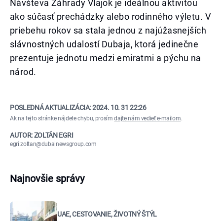
Návšteva Záhrady Vlajok je ideálnou aktivitou
ako súčasť prechádzky alebo rodinného výletu. V
priebehu rokov sa stala jednou z najúžasnejších
slávnostných udalostí Dubaja, ktorá jedinečne
prezentuje jednotu medzi emiratmi a pýchu na
národ.
POSLEDNÁ AKTUALIZÁCIA:
2024. 10. 31 22:26
Ak na tejto stránke nájdete chybu, prosím
dajte nám vedieť e-mailom
.
AUTOR: ZOLTÁN EGRI
egri.zoltan@dubainewsgroup.com
Najnovšie správy
UAE, CESTOVANIE, ŽIVOTNÝ ŠTÝL