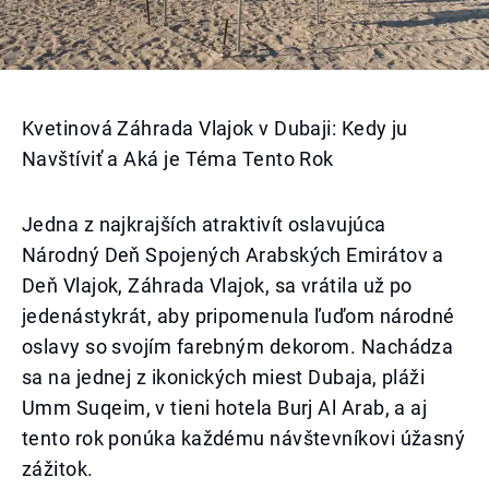
Kvetinová Záhrada Vlajok v Dubaji: Kedy ju
Navštíviť a Aká je Téma Tento Rok
Jedna z najkrajších atraktivít oslavujúca
Národný Deň Spojených Arabských Emirátov a
Deň Vlajok, Záhrada Vlajok, sa vrátila už po
jedenástykrát, aby pripomenula ľuďom národné
oslavy so svojím farebným dekorom. Nachádza
sa na jednej z ikonických miest Dubaja, pláži
Umm Suqeim, v tieni hotela Burj Al Arab, a aj
tento rok ponúka každému návštevníkovi úžasný
zážitok.