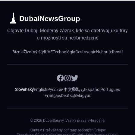
DubaiNewsGroup
Objavte Dubaj: Moderný zázrak, kde sa stretávajú kultúry
a možnosti sú neobmedzené
Biznis
Životný štýl
UAE
Technológia
Cestovanie
Nehnuteľnosti
Slovenský
English
Русский
中文
हिंदी
اردو
Español
Português
Français
Deutsch
Magyar
©
2026
DubaiSpravy. Všetky práva vyhradené.
Kontakt
Tiráž
Zásady ochrany osobných údajov