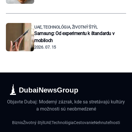
UAE, TECHNOLÓGIA, ŽIVOTNÝ ŠTÝL
Samsung: Od experimentu k štandardu v
mobiloch
2026. 07. 15
DubaiNewsGroup
Objavte Dubaj: Moderný zázrak, kde sa stretávajú kultúry
a možnosti sú neobmedzené
Biznis
Životný štýl
UAE
Technológia
Cestovanie
Nehnuteľnosti