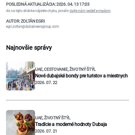
POSLEDNÁ AKTUALIZÁCIA:
2026. 04. 13 17:03
Ak na tejto stránke nájdete chybu, prosím
dajte nám vedieť e-mailom
.
AUTOR: ZOLTÁN EGRI
egri.zoltan@dubainewsgroup.com
Najnovšie správy
UAE, CESTOVANIE, ŽIVOTNÝ ŠTÝL
Nové dubajské bondy pre turistov a miestnych
2026. 07. 22
UAE, ŽIVOTNÝ ŠTÝL
Tradície a moderné hodnoty Dubaja
2026. 07. 21