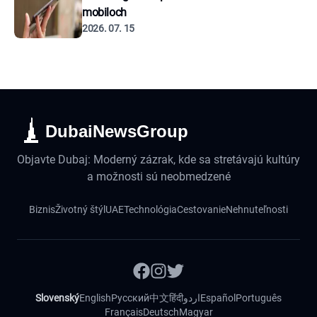
mobiloch
2026. 07. 15
DubaiNewsGroup
Objavte Dubaj: Moderný zázrak, kde sa stretávajú kultúry
a možnosti sú neobmedzené
Biznis
Životný štýl
UAE
Technológia
Cestovanie
Nehnuteľnosti
Slovenský
English
Русский
中文
हिंदी
اردو
Español
Português
Français
Deutsch
Magyar