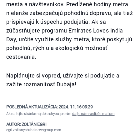
mesta a návštevníkov. Predĺžené hodiny metra
nielenže zabezpečujú pohodlnú dopravu, ale tiež
prispievajú k úspechu podujatia. Ak sa
zúčastňujete programu Emirates Loves India
Day, určite využite služby metra, ktoré poskytujú
pohodlnú, rýchlu a ekologickú možnosť
cestovania.
Naplánujte si vopred, užívajte si podujatie a
zažite rozmanitosť Dubaja!
POSLEDNÁ AKTUALIZÁCIA:
2024. 11. 16 09:29
Ak na tejto stránke nájdete chybu, prosím
dajte nám vedieť e-mailom
.
AUTOR: ZOLTÁN EGRI
egri.zoltan@dubainewsgroup.com