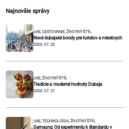
Najnovšie správy
UAE, CESTOVANIE, ŽIVOTNÝ ŠTÝL
Nové dubajské bondy pre turistov a miestnych
2026. 07. 22
UAE, ŽIVOTNÝ ŠTÝL
Tradície a moderné hodnoty Dubaja
2026. 07. 21
UAE, TECHNOLÓGIA, ŽIVOTNÝ ŠTÝL
Samsung: Od experimentu k štandardu v