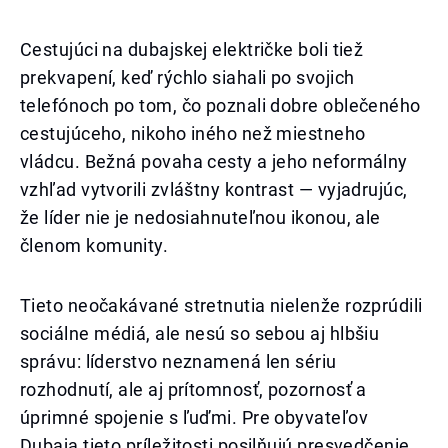
Cestujúci na dubajskej električke boli tiež
prekvapení, keď rýchlo siahali po svojich
telefónoch po tom, čo poznali dobre oblečeného
cestujúceho, nikoho iného než miestneho
vládcu. Bežná povaha cesty a jeho neformálny
vzhľad vytvorili zvláštny kontrast — vyjadrujúc,
že líder nie je nedosiahnuteľnou ikonou, ale
členom komunity.
Tieto neočakávané stretnutia nielenže rozprúdili
sociálne médiá, ale nesú so sebou aj hlbšiu
správu: líderstvo neznamená len sériu
rozhodnutí, ale aj prítomnosť, pozornosť a
úprimné spojenie s ľuďmi. Pre obyvateľov
Dubaja tieto príležitosti posilňujú presvedčenie,