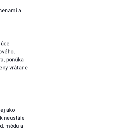
 cenami a
júce
nového.
ra, ponúka
ceny vrátane
baj ako
k neustále
od, módu a