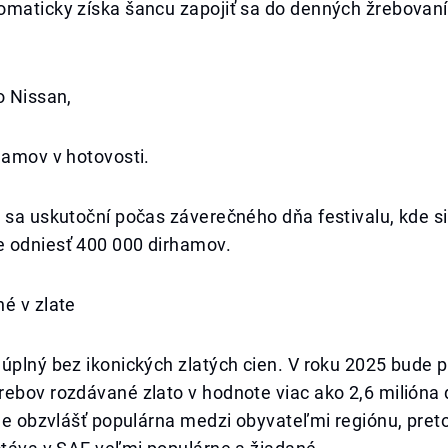
omaticky získa šancu zapojiť sa do denných žrebovan
o Nissan,
hamov v hotovosti.
 sa uskutoční počas záverečného dňa festivalu, kde si
 odniesť 400 000 dirhamov.
é v zlate
úplný bez ikonických zlatých cien. V roku 2025 bude 
rebov rozdávané zlato v hodnote viac ako 2,6 milióna
 je obzvlášť populárna medzi obyvateľmi regiónu, pret