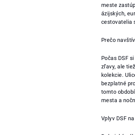
meste zastúp
ázijských, eu
cestovatelia 
Prečo navštív
Počas DSF si
zľavy, ale ti
kolekcie. Uli
bezplatné pro
tomto období
mesta a nočn
Vplyv DSF na