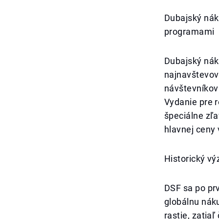
Dubajský nák
programami
Dubajský náku
najnavštevova
návštevníkov
Vydanie pre r
špeciálne zľa
hlavnej ceny
Historický v
DSF sa po pr
globálnu nák
rastie, zatia