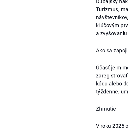
Dubajský nák
Turizmus, mal
návštevníkov,
kľúčovým prv
a zvyšovaniu
Ako sa zapoji
Účasť je mim
zaregistrova
kódu alebo d
týždenne, um
Zhrnutie
V roku 2025 