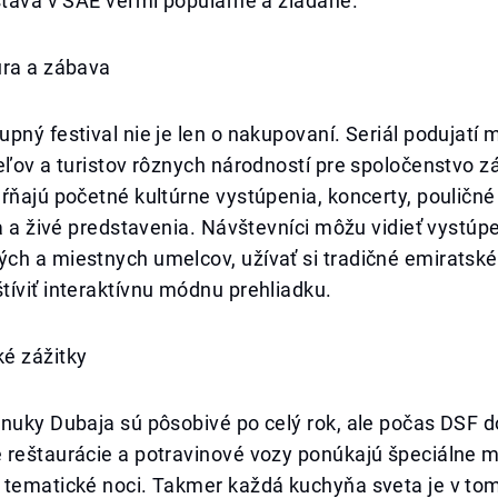
stáva v SAE veľmi populárne a žiadané.
úra a zábava
pný festival nie je len o nakupovaní. Seriál podujatí m
eľov a turistov rôznych národností pre spoločenstvo zá
ŕňajú početné kultúrne vystúpenia, koncerty, pouličn
la a živé predstavenia. Návštevníci môžu vidieť vystúp
ch a miestnych umelcov, užívať si tradičné emiratské
íviť interaktívnu módnu prehliadku.
é zážitky
onuky Dubaja sú pôsobivé po celý rok, ale počas DSF 
 reštaurácie a potravinové vozy ponúkajú špeciálne 
 tematické noci. Takmer každá kuchyňa sveta je v tom