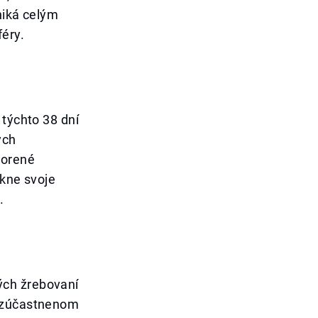
niká celým
éry.
 týchto 38 dní
ých
vorené
úkne svoje
.
ých žrebovaní
m zúčastnenom