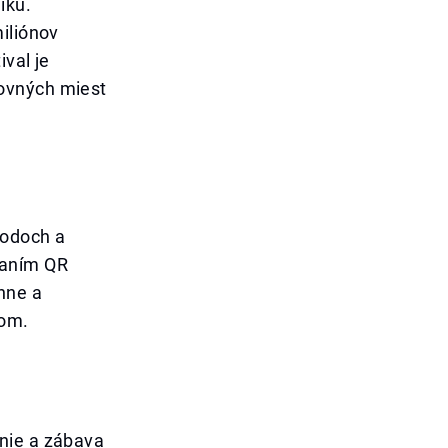
iku.
iliónov
val je
covných miest
hodoch a
raním QR
nne a
com.
nie a zábava