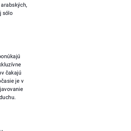
 arabských,
j sólo
ponúkajú
xkluzívne
ov čakajú
časie je v
bjavovanie
zduchu.