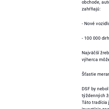
obchode, aut
zahŕňajú:
- Nové vozidl
- 100 000 dir
Najväčší žreb
výherca môže
Šťastie meran
DSF by nebol 
týždenných ž
Táto tradícia