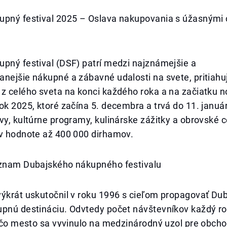
upný festival 2025 – Oslava nakupovania s úžasnými
pný festival (DSF) patrí medzi najznámejšie a
nejšie nákupné a zábavné udalosti na svete, pritiahu
 z celého sveta na konci každého roka a na začiatku 
ok 2025, ktoré začína 5. decembra a trvá do 11. januá
vy, kultúrne programy, kulinárske zážitky a obrovské 
 v hodnote až 400 000 dirhamov.
ýznam Dubajského nákupného festivalu
výkrát uskutočnil v roku 1996 s cieľom propagovať Du
upnú destináciu. Odvtedy počet návštevníkov každý ro
ľ čo mesto sa vyvinulo na medzinárodný uzol pre obch