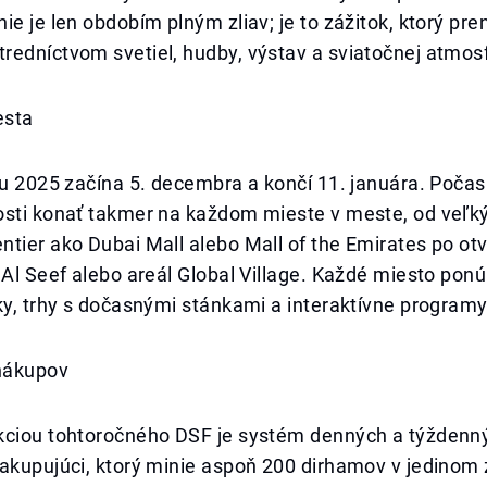
ie je len obdobím plným zliav; je to zážitok, ktorý pre
edníctvom svetiel, hudby, výstav a sviatočnej atmosf
esta
ku 2025 začína 5. decembra a končí 11. januára. Počas
osti konať takmer na každom mieste v meste, od veľk
tier ako Dubai Mall alebo Mall of the Emirates po ot
 Al Seef alebo areál Global Village. Každé miesto pon
ky, trhy s dočasnými stánkami a interaktívne programy
nákupov
kciou tohtoročného DSF je systém denných a týždenn
nakupujúci, ktorý minie aspoň 200 dirhamov v jedino