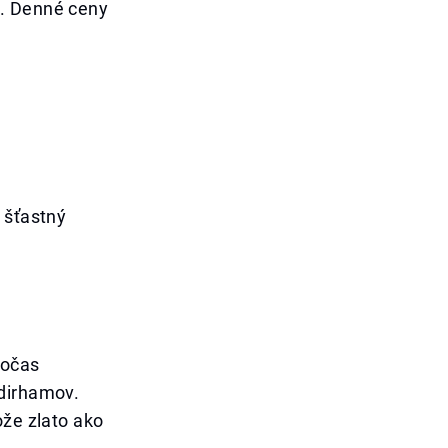
í. Denné ceny
 šťastný
počas
 dirhamov.
ože zlato ako