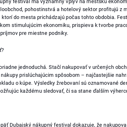
upný festival má významný vplyv na mestskú ekonom
oobchod, pohostinstvá a hotelový sektor profitujú z m
 ktorí do mesta prichádzajú počas tohto obdobia. Festi
kom stimulujúcim ekonomiku, prispieva k tvorbe pra
 príjmov pre miestne podniky.
ť?
oriadne jednoduchá. Stačí nakupovať v určených obc
ť nákupy prislúchajúcim spôsobom – najčastejšie nah
okladu o kúpe. Výsledky žrebovaní sú oznamované de
ožňujúc každému sledovať, či sa stane ďalším výher
opäť Dubajský nákupný festival dokazuje, že nakupova