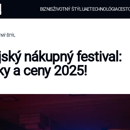
BIZNIS
ŽIVOTNÝ ŠTÝL
UAE
TECHNOLÓGIA
CEST
e
TNÝ ŠTÝL
ský nákupný festival:
ky a ceny 2025!