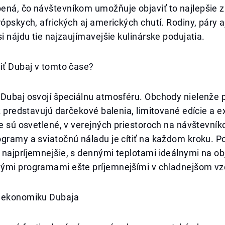
ená, čo návštevníkom umožňuje objaviť to najlepšie z
rópskych, afrických aj amerických chutí. Rodiny, páry a
si nájdu tie najzaujímavejšie kulinárske podujatia.
iť Dubaj v tomto čase?
 Dubaj osvojí špeciálnu atmosféru. Obchody nielenže 
ež predstavujú darčekové balenia, limitované edície a e
ce sú osvetlené, v verejných priestoroch na návštevník
gramy a sviatočnú náladu je cítiť na každom kroku. Po
 najpríjemnejšie, s dennými teplotami ideálnymi na o
ými programami ešte príjemnejšími v chladnejšom v
 ekonomiku Dubaja