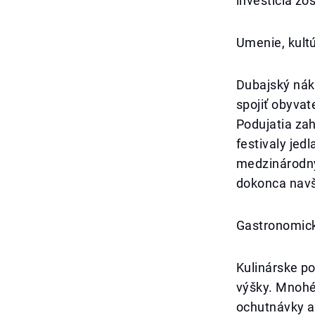
investícia zo
Umenie, kult
Dubajský náku
spojiť obyvat
Podujatia zah
festivaly jed
medzinárodný
dokonca navšt
Gastronomick
Kulinárske p
výšky. Mnohé
ochutnávky a