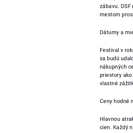
zábavu. DSF n
mestom prostr
Dátumy a mi
Festival v ro
sa budú udal
nákupných cen
priestory ako
vlastné zážit
Ceny hodné 
Hlavnou atra
cien. Každý 