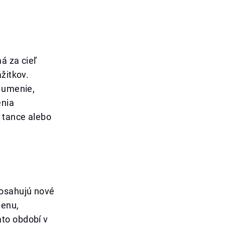
á za cieľ
žitkov.
é umenie,
enia
 tance alebo
dosahujú nové
menu,
to období v