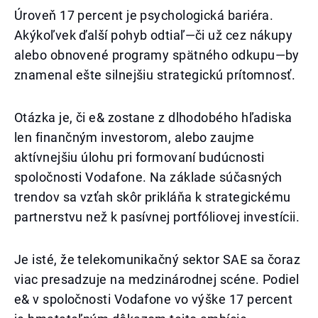
Úroveň 17 percent je psychologická bariéra.
Akýkoľvek ďalší pohyb odtiaľ—či už cez nákupy
alebo obnovené programy spätného odkupu—by
znamenal ešte silnejšiu strategickú prítomnosť.
Otázka je, či e& zostane z dlhodobého hľadiska
len finančným investorom, alebo zaujme
aktívnejšiu úlohu pri formovaní budúcnosti
spoločnosti Vodafone. Na základe súčasných
trendov sa vzťah skôr prikláňa k strategickému
partnerstvu než k pasívnej portfóliovej investícii.
Je isté, že telekomunikačný sektor SAE sa čoraz
viac presadzuje na medzinárodnej scéne. Podiel
e& v spoločnosti Vodafone vo výške 17 percent