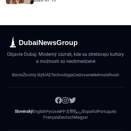
2026. 07. 15
DubaiNewsGroup
Objavte Dubaj: Moderný zázrak, kde sa stretávajú kultúry
a možnosti sú neobmedzené
Biznis
Životný štýl
UAE
Technológia
Cestovanie
Nehnuteľnosti
Slovenský
English
Русский
中文
हिंदी
اردو
Español
Português
Français
Deutsch
Magyar