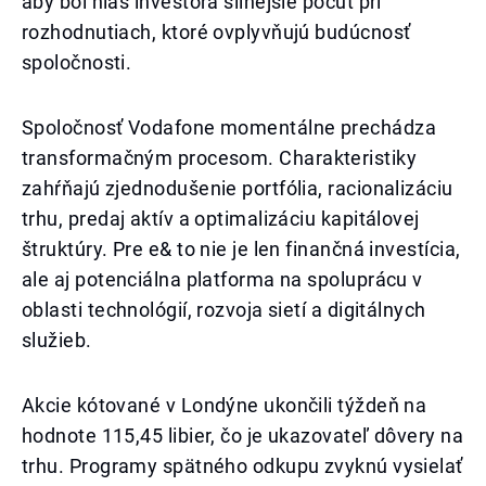
aby bol hlas investora silnejšie počuť pri
rozhodnutiach, ktoré ovplyvňujú budúcnosť
spoločnosti.
Spoločnosť Vodafone momentálne prechádza
transformačným procesom. Charakteristiky
zahŕňajú zjednodušenie portfólia, racionalizáciu
trhu, predaj aktív a optimalizáciu kapitálovej
štruktúry. Pre e& to nie je len finančná investícia,
ale aj potenciálna platforma na spoluprácu v
oblasti technológií, rozvoja sietí a digitálnych
služieb.
Akcie kótované v Londýne ukončili týždeň na
hodnote 115,45 libier, čo je ukazovateľ dôvery na
trhu. Programy spätného odkupu zvyknú vysielať