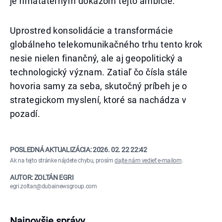
je hmatateľným dôkazom tejto ambície.
Uprostred konsolidácie a transformácie
globálneho telekomunikačného trhu tento krok
nesie nielen finančný, ale aj geopolitický a
technologický význam. Zatiaľ čo čísla stále
hovoria samy za seba, skutočný príbeh je o
strategickom myslení, ktoré sa nachádza v
pozadí.
POSLEDNÁ AKTUALIZÁCIA:
2026. 02. 22 22:42
Ak na tejto stránke nájdete chybu, prosím
dajte nám vedieť e-mailom
.
AUTOR: ZOLTÁN EGRI
egri.zoltan@dubainewsgroup.com
Najnovšie správy