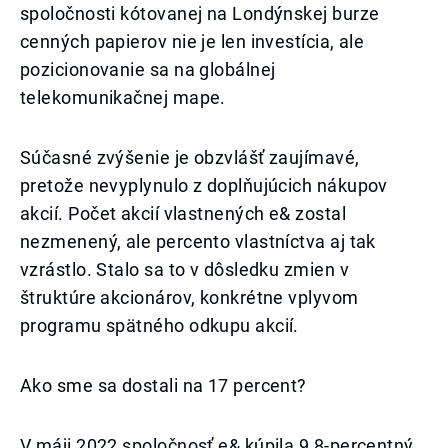
spoločnosti kótovanej na Londýnskej burze
cenných papierov nie je len investícia, ale
pozicionovanie sa na globálnej
telekomunikačnej mape.
Súčasné zvýšenie je obzvlášť zaujímavé,
pretože nevyplynulo z doplňujúcich nákupov
akcií. Počet akcií vlastnených e& zostal
nezmenený, ale percento vlastníctva aj tak
vzrástlo. Stalo sa to v dôsledku zmien v
štruktúre akcionárov, konkrétne vplyvom
programu spätného odkupu akcií.
Ako sme sa dostali na 17 percent?
V máji 2022 spoločnosť e& kúpila 9,8-percentný