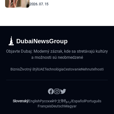
2026. 07. 15
DubaiNewsGroup
Objavte Dubaj: Moderný zázrak, kde sa stretávajú kultúry
a možnosti sú neobmedzené
Biznis
Životný štýl
UAE
Technológia
Cestovanie
Nehnuteľnosti
Slovenský
English
Русский
中文
हिंदी
اردو
Español
Português
Français
Deutsch
Magyar