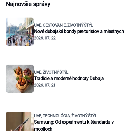
Najnovšie správy
UAE, CESTOVANIE, ŽIVOTNÝ ŠTÝL
Nové dubajské bondy pre turistov a miestnych
2026. 07. 22
UAE, ŽIVOTNÝ ŠTÝL
Tradície a moderné hodnoty Dubaja
2026. 07. 21
UAE, TECHNOLÓGIA, ŽIVOTNÝ ŠTÝL
Samsung: Od experimentu k štandardu v
mobiloch