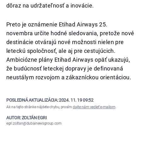
dôraz na udržateľnosť a inovácie.
Preto je oznámenie Etihad Airways 25.
novembra určite hodné sledovania, pretože nové
destinácie otvárajú nové možnosti nielen pre
leteckú spoločnosť, ale aj pre cestujúcich.
Ambiciózne plány Etihad Airways opäť ukazujú,
že budúcnosť leteckej dopravy je definovaná
neustálym rozvojom a zákazníckou orientáciou.
POSLEDNÁ AKTUALIZÁCIA:
2024. 11. 19 09:52
Ak na tejto stránke nájdete chybu, prosím
dajte nám vedieť e-mailom
.
AUTOR: ZOLTÁN EGRI
egri.zoltan@dubainewsgroup.com