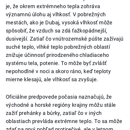
je, že okrem extrémneho tepla zohráva
významnú úlohu aj vlhkosť. V pobrežných
mestách, ako je Dubaj, vysoká vlhkosť môže
spôsobiť, že vzduch sa zdá ťažkopádnejší,
dusivejší. Zatiaľ čo vnútrozemské púšte zažívajú
suché teplo, vlhké teplo pobrežných oblastí
znižuje účinnosť prirodzeného chladiaceho
systému tela, potenie. To môže byť zvlášť
nepohodlné v noci a skoro ráno, keď teploty
mierne klesajú, ale vlhkosť sa zvyšuje.
Oficiálne predpovede počasia naznačujú, že
východné a horské regióny krajiny môžu stále
zažiť prehánky a búrky, zatiaľ čo v iných
oblastiach prevláda extrémne teplo. To sa môže
zdať na prvý pohľad protirečivé, ale v letnom