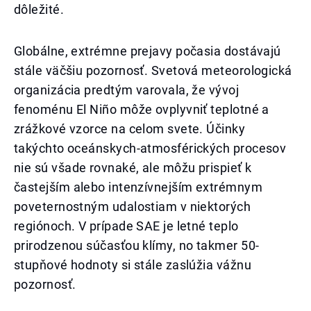
dôležité.
Globálne, extrémne prejavy počasia dostávajú
stále väčšiu pozornosť. Svetová meteorologická
organizácia predtým varovala, že vývoj
fenoménu El Niño môže ovplyvniť teplotné a
zrážkové vzorce na celom svete. Účinky
takýchto oceánskych-atmosférických procesov
nie sú všade rovnaké, ale môžu prispieť k
častejším alebo intenzívnejším extrémnym
poveternostným udalostiam v niektorých
regiónoch. V prípade SAE je letné teplo
prirodzenou súčasťou klímy, no takmer 50-
stupňové hodnoty si stále zaslúžia vážnu
pozornosť.