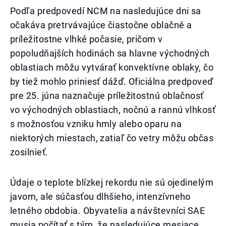
Podľa predpovedí NCM na nasledujúce dni sa
očakáva pretrvávajúce čiastočne oblačné a
príležitostne vlhké počasie, pričom v
popoludňajších hodinách sa hlavne východných
oblastiach môžu vytvárať konvektívne oblaky, čo
by tiež mohlo priniesť dážď. Oficiálna predpoveď
pre 25. júna naznačuje príležitostnú oblačnosť
vo východných oblastiach, nočnú a rannú vlhkosť
s možnosťou vzniku hmly alebo oparu na
niektorých miestach, zatiaľ čo vetry môžu občas
zosilnieť.
Údaje o teplote blízkej rekordu nie sú ojedinelým
javom, ale súčasťou dlhšieho, intenzívneho
letného obdobia. Obyvatelia a návštevníci SAE
musia počítať s tým, že nasledujúce mesiace