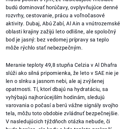
budú dominovať horúčavy, ovplyvňujúce denné
rozvrhy, cestovanie, prácu a voľnočasové
aktivity. Dubaj, Abú Zabí, Al Ain a vnútrozemské
oblasti krajiny zažijú leto odlišne, ale spoločný
bod je jasný: bez vedomej prípravy sa teplo
môže rýchlo stať nebezpečným.
Meranie teploty 49,8 stupňa Celzia v Al Dhafra
slúži ako silná pripomienka, že leto v SAE nie je
len o slnku a jasnom nebi, ale aj zvýšenej
opatrnosti. Tí, ktorí dbajú na hydratáciu, sa
vyhýbajú najhorúcejším hodinám, sledujú
varovania o počasí a berú vážne signály svojho
tela, môžu toto obdobie zvládnuť bezpečnejšie.
V nasledujúcich týždňoch otázka nebude, či