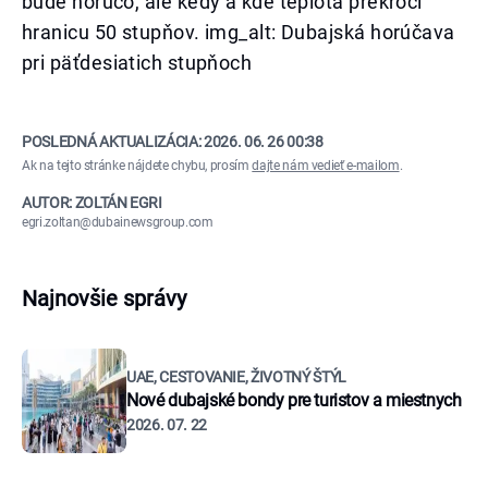
bude horúco, ale kedy a kde teplota prekročí
hranicu 50 stupňov. img_alt: Dubajská horúčava
pri päťdesiatich stupňoch
POSLEDNÁ AKTUALIZÁCIA:
2026. 06. 26 00:38
Ak na tejto stránke nájdete chybu, prosím
dajte nám vedieť e-mailom
.
AUTOR: ZOLTÁN EGRI
egri.zoltan@dubainewsgroup.com
Najnovšie správy
UAE, CESTOVANIE, ŽIVOTNÝ ŠTÝL
Nové dubajské bondy pre turistov a miestnych
2026. 07. 22