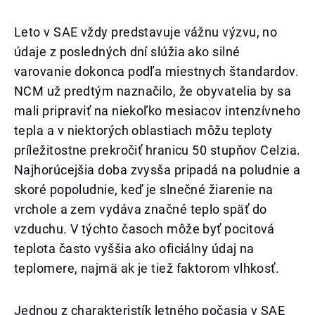
Leto v SAE vždy predstavuje vážnu výzvu, no
údaje z posledných dní slúžia ako silné
varovanie dokonca podľa miestnych štandardov.
NCM už predtým naznačilo, že obyvatelia by sa
mali pripraviť na niekoľko mesiacov intenzívneho
tepla a v niektorých oblastiach môžu teploty
príležitostne prekročiť hranicu 50 stupňov Celzia.
Najhorúcejšia doba zvysša pripadá na poludnie a
skoré popoludnie, keď je slnečné žiarenie na
vrchole a zem vydáva značné teplo späť do
vzduchu. V týchto časoch môže byť pocitová
teplota často vyššia ako oficiálny údaj na
teplomere, najmä ak je tiež faktorom vlhkosť.
Jednou z charakteristík letného počasia v SAE