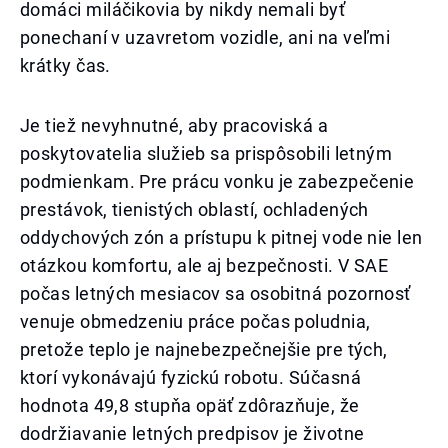
domáci miláčikovia by nikdy nemali byť
ponechaní v uzavretom vozidle, ani na veľmi
krátky čas.
Je tiež nevyhnutné, aby pracoviská a
poskytovatelia služieb sa prispôsobili letným
podmienkam. Pre prácu vonku je zabezpečenie
prestávok, tienistých oblastí, ochladených
oddychových zón a prístupu k pitnej vode nie len
otázkou komfortu, ale aj bezpečnosti. V SAE
počas letných mesiacov sa osobitná pozornosť
venuje obmedzeniu práce počas poludnia,
pretože teplo je najnebezpečnejšie pre tých,
ktorí vykonávajú fyzickú robotu. Súčasná
hodnota 49,8 stupňa opäť zdôrazňuje, že
dodržiavanie letných predpisov je životne