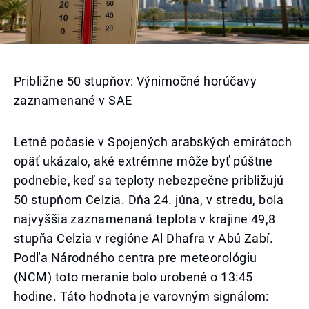
Približne 50 stupňov: Výnimočné horúčavy
zaznamenané v SAE
Letné počasie v Spojených arabských emirátoch
opäť ukázalo, aké extrémne môže byť púštne
podnebie, keď sa teploty nebezpečne približujú
50 stupňom Celzia. Dňa 24. júna, v stredu, bola
najvyššia zaznamenaná teplota v krajine 49,8
stupňa Celzia v regióne Al Dhafra v Abú Zabí.
Podľa Národného centra pre meteorológiu
(NCM) toto meranie bolo urobené o 13:45
hodine. Táto hodnota je varovným signálom: