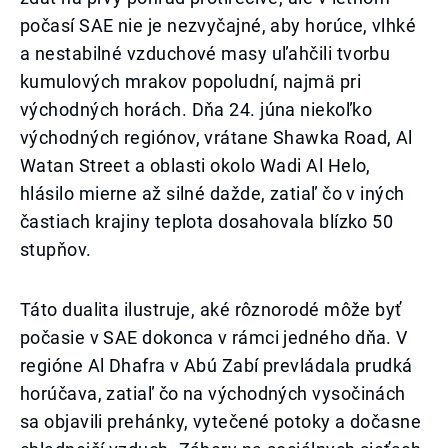
počasí SAE nie je nezvyčajné, aby horúce, vlhké
a nestabilné vzduchové masy uľahčili tvorbu
kumulových mrakov popoludní, najmä pri
východných horách. Dňa 24. júna niekoľko
východných regiónov, vrátane Shawka Road, Al
Watan Street a oblasti okolo Wadi Al Helo,
hlásilo mierne až silné dažde, zatiaľ čo v iných
častiach krajiny teplota dosahovala blízko 50
stupňov.
Táto dualita ilustruje, aké rôznorodé môže byť
počasie v SAE dokonca v rámci jedného dňa. V
regióne Al Dhafra v Abú Zabí prevládala prudká
horúčava, zatiaľ čo na východných vysočinách
sa objavili prehánky, vytečené potoky a dočasne