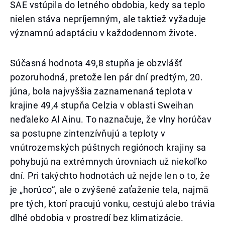
SAE vstúpila do letného obdobia, kedy sa teplo
nielen stáva nepríjemným, ale taktiež vyžaduje
významnú adaptáciu v každodennom živote.
Súčasná hodnota 49,8 stupňa je obzvlášť
pozoruhodná, pretože len pár dní predtým, 20.
júna, bola najvyššia zaznamenaná teplota v
krajine 49,4 stupňa Celzia v oblasti Sweihan
neďaleko Al Ainu. To naznačuje, že vlny horúčav
sa postupne zintenzívňujú a teploty v
vnútrozemských púštnych regiónoch krajiny sa
pohybujú na extrémnych úrovniach už niekoľko
dní. Pri takýchto hodnotách už nejde len o to, že
je „horúco“, ale o zvýšené zaťaženie tela, najmä
pre tých, ktorí pracujú vonku, cestujú alebo trávia
dlhé obdobia v prostredí bez klimatizácie.