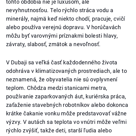
tohto obdobia nie je luxusom, ale
nevyhnutnosťou. Telo rýchlo stráca vodu a
minerály, najmä keď niekto chodí, pracuje, cvičí
alebo používa verejnú dopravu. V horúčavách
môžu byť varovnými príznakmi bolesti hlavy,
závraty, slabosť, zmätok a nevoľnosť.
V Dubaji sa veľká časť každodenného života
odohráva v klimatizovaných prostrediach, ale to
neznamená, že obyvatelia nie sú ovplyvnení
teplom. Chôdza medzi stanicami metra,
používanie zaparkovaných áut, kuriérska práca,
zaťaženie stavebných robotníkov alebo dokonca
krátke čakanie vonku môže predstavovať vážne
výzvy. V autách sa teplota vo vnútri môže veľmi
rýchlo zvýšiť, takže deti, starší ľudia alebo