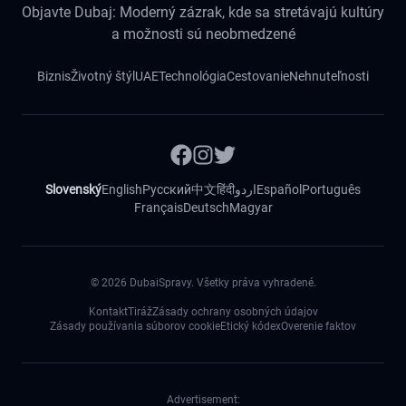
Objavte Dubaj: Moderný zázrak, kde sa stretávajú kultúry
a možnosti sú neobmedzené
Biznis
Životný štýl
UAE
Technológia
Cestovanie
Nehnuteľnosti
Slovenský
English
Русский
中文
हिंदी
اردو
Español
Português
Français
Deutsch
Magyar
©
2026
DubaiSpravy. Všetky práva vyhradené.
Kontakt
Tiráž
Zásady ochrany osobných údajov
Zásady používania súborov cookie
Etický kódex
Overenie faktov
Advertisement: