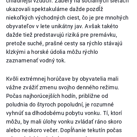
chladnejší vzduch. Zábery na sociálnych sieťach
ukazovali spektakulárne dažde pozdĺž
niekoľkých východných ciest, čo je pre mnohých
obyvateľov v lete unikátny jav. Avšak takéto
dažde tiež predstavujú riziká pre premávku,
pretože suché, prašné cesty sa rýchlo stávajú
klzkými a horské údolia môžu rýchlo
zaznamenať vodný tok.
Kvôli extrémnej horúčave by obyvatelia mali
vážne zvážiť zmenu svojho denného režimu.
Počas najhorúcejších hodín, približne od
poludnia do štyroch popoludní, je rozumné
vyhnúť sa dlhodobému pobytu vonku. Tí, ktorí
môžu, by mali úlohy vonku zvládať ráno skoro
alebo neskoro večer. Dopĺňanie tekutín počas