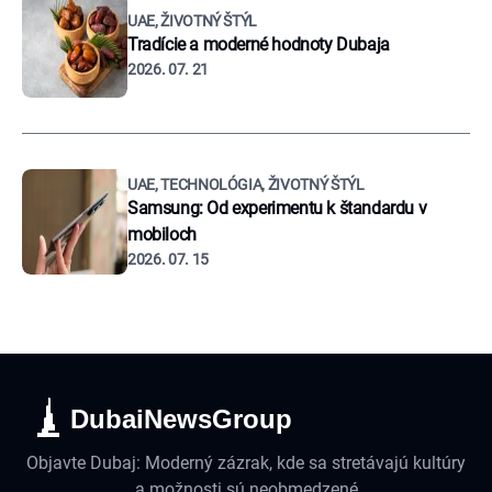
UAE, ŽIVOTNÝ ŠTÝL
Tradície a moderné hodnoty Dubaja
2026. 07. 21
UAE, TECHNOLÓGIA, ŽIVOTNÝ ŠTÝL
Samsung: Od experimentu k štandardu v
mobiloch
2026. 07. 15
DubaiNewsGroup
Objavte Dubaj: Moderný zázrak, kde sa stretávajú kultúry
a možnosti sú neobmedzené