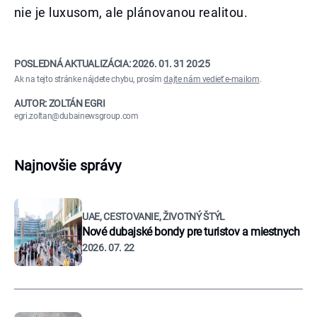
nie je luxusom, ale plánovanou realitou.
POSLEDNÁ AKTUALIZÁCIA:
2026. 01. 31 20:25
Ak na tejto stránke nájdete chybu, prosím
dajte nám vedieť e-mailom
.
AUTOR: ZOLTÁN EGRI
egri.zoltan@dubainewsgroup.com
Najnovšie správy
UAE, CESTOVANIE, ŽIVOTNÝ ŠTÝL
Nové dubajské bondy pre turistov a miestnych
2026. 07. 22