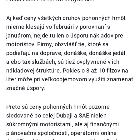
Aj keď ceny všetkých druhov pohonných hmôt
mierne klesajú vo februári v porovnaní s
januárom, nejde tu len o úsporu nákladov pre
motoristov. Firmy, obzvlášť tie, ktoré sa
podieľajú na doprave, donáške, donáške jedál
alebo taxislužbách, sú tiež ovplyvnené v ich
nákladovej štruktúre. Pokles o 8 až 10 filzov na
liter môže pri veľkoobjemovom využití znamenať
značné úspory.
Preto sú ceny pohonných hmôt pozorne
sledované po celej Dubaji a SAE nielen
súkromnými motoristami, ale aj finančnými
plánovačmi spoločností, operátormi online