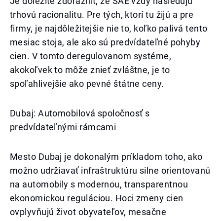
Je dôležité zdôrazniť, že SAE vždy nasledujú
trhovú racionalitu. Pre tých, ktorí tu žijú a pre
firmy, je najdôležitejšie nie to, koľko palivá tento
mesiac stoja, ale ako sú predvídateľné pohyby
cien. V tomto deregulovanom systéme,
akokoľvek to môže znieť zvláštne, je to
spoľahlivejšie ako pevné štátne ceny.
Dubaj: Automobilová spoločnosť s
predvídateľnými rámcami
Mesto Dubaj je dokonalým príkladom toho, ako
možno udržiavať infraštruktúru silne orientovanú
na automobily s modernou, transparentnou
ekonomickou reguláciou. Hoci zmeny cien
ovplyvňujú život obyvateľov, mesačne