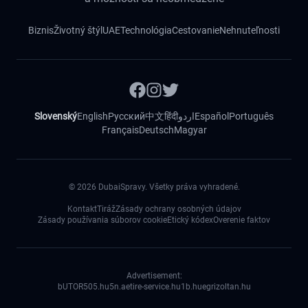
Biznis
Životný štýl
UAE
Technológia
Cestovanie
Nehnuteľnosti
Slovenský
English
Русский
中文
हिंदी
اردو
Español
Português
Français
Deutsch
Magyar
©
2026
DubaiSpravy. Všetky práva vyhradené.
Kontakt
Tiráž
Zásady ochrany osobných údajov
Zásady používania súborov cookie
Etický kódex
Overenie faktov
Advertisement:
bUTOR5
05.hu
5n.ae
tire-service.hu
1b.hu
egrizoltan.hu