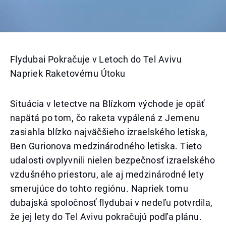
Flydubai Pokračuje v Letoch do Tel Avivu
Napriek Raketovému Útoku
Situácia v letectve na Blízkom východe je opäť
napätá po tom, čo raketa vypálená z Jemenu
zasiahla blízko najväčšieho izraelského letiska,
Ben Gurionova medzinárodného letiska. Tieto
udalosti ovplyvnili nielen bezpečnosť izraelského
vzdušného priestoru, ale aj medzinárodné lety
smerujúce do tohto regiónu. Napriek tomu
dubajská spoločnosť flydubai v nedeľu potvrdila,
že jej lety do Tel Avivu pokračujú podľa plánu.