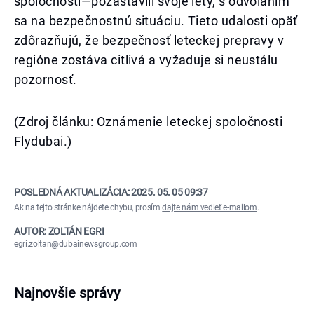
spoločnosti—pozastavili svoje lety, s odvolaním
sa na bezpečnostnú situáciu. Tieto udalosti opäť
zdôrazňujú, že bezpečnosť leteckej prepravy v
regióne zostáva citlivá a vyžaduje si neustálu
pozornosť.
(Zdroj článku: Oznámenie leteckej spoločnosti
Flydubai.)
POSLEDNÁ AKTUALIZÁCIA:
2025. 05. 05 09:37
Ak na tejto stránke nájdete chybu, prosím
dajte nám vedieť e-mailom
.
AUTOR: ZOLTÁN EGRI
egri.zoltan@dubainewsgroup.com
Najnovšie správy