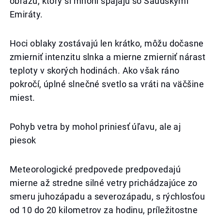
obrazu, ktorý si mnohí spájajú so Saudskými
Emiráty.
Hoci oblaky zostávajú len krátko, môžu dočasne
zmierniť intenzitu slnka a mierne zmierniť nárast
teploty v skorých hodinách. Ako však ráno
pokročí, úplné slnečné svetlo sa vráti na väčšine
miest.
Pohyb vetra by mohol priniesť úľavu, ale aj
piesok
Meteorologické predpovede predpovedajú
mierne až stredne silné vetry prichádzajúce zo
smeru juhozápadu a severozápadu, s rýchlosťou
od 10 do 20 kilometrov za hodinu, príležitostne