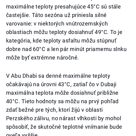
maximálne teploty presahujúce 45°C sú stále
častejšie. Táto sezóna už priniesla silné
varovanie: v niektorých vnútrozemských
oblastiach môžu teploty dosiahnuť 49°C. To je
kategória, kde teploty asfaltu môžu stúpnuť
dobre nad 60°C a len pár minút priamemu slnku
môže byť extrémne náročné.
V Abu Dhabi sa denné maximálne teploty
očakávajú na úrovni 43°C, zatiaľ čo v Dubaji
maximálna teplota môže dosiahnuť približne
40°C. Tieto hodnoty sa môžu na prvý pohľad
zdať bežné pre tých, ktorí žijú v oblasti
Perzského zálivu, no nárast vlhkosti by mohol
spôsobiť, že skutočné teplotné vnímanie bude
oveľa vyššie.