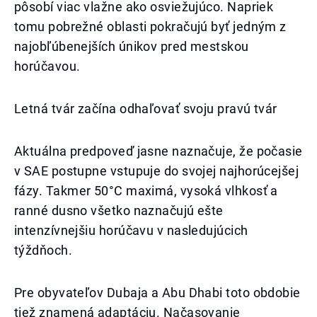
pôsobí viac vlažne ako osviežujúco. Napriek
tomu pobrežné oblasti pokračujú byť jedným z
najobľúbenejších únikov pred mestskou
horúčavou.
Letná tvár začína odhaľovať svoju pravú tvár
Aktuálna predpoveď jasne naznačuje, že počasie
v SAE postupne vstupuje do svojej najhorúcejšej
fázy. Takmer 50°C maximá, vysoká vlhkosť a
ranné dusno všetko naznačujú ešte
intenzívnejšiu horúčavu v nasledujúcich
týždňoch.
Pre obyvateľov Dubaja a Abu Dhabi toto obdobie
tiež znamená adaptáciu. Načasovanie