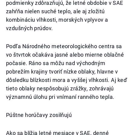
podmienky zdôrazňujú, že letné obdobie v SAE
zahŕňa nielen suché teplo, ale aj zložitú
kombináciu vlhkosti, morských vplyvov a
vzdušných prúdov.
Podľa Národného meteorologického centra sa
vo štvrtok očakáva jasné alebo mierne oblačné
počasie. Ráno sa môžu nad východným
pobrežím krajiny tvoriť nízke oblaky, hlavne v
dôsledku blízkosti mora a vyššej vlhkosti. Aj keď
tieto oblaky nespôsobujú zrážky, zohrávajú
významnú úlohu pri vnímaní ranného tepla.
Púštne horúčavy zosilňujú
Ako sa blížia letné mesiace v SAE, denné