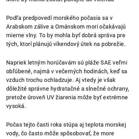
Podľa predpovedí morského počasia sa v
Arabskom zálive a Ománskom mori očakávajú
mierne vlny. To by mohla byť dobrá správa pre
tých, ktorí plánujú víkendový útek na pobrežie.
Napriek letným horúčavám sú pláže SAE veľmi
obľúbené, najmä v večerných hodinách, keď sa
vzduch trochu ochladzuje. Aj vtedy je však
dôležité správne hydratačné a slnečné ochrany,
pretože úroveň UV žiarenia môže byť extrémne
vysoká.
Počas tejto časti roka stúpa aj teplota morskej
vody, čo často môže spôsobovať, že more