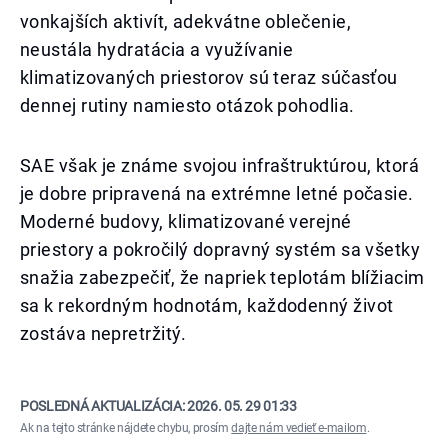
vonkajších aktivít, adekvátne oblečenie,
neustála hydratácia a využívanie
klimatizovaných priestorov sú teraz súčasťou
dennej rutiny namiesto otázok pohodlia.
SAE však je známe svojou infraštruktúrou, ktorá
je dobre pripravená na extrémne letné počasie.
Moderné budovy, klimatizované verejné
priestory a pokročilý dopravný systém sa všetky
snažia zabezpečiť, že napriek teplotám blížiacim
sa k rekordným hodnotám, každodenný život
zostáva nepretržitý.
POSLEDNÁ AKTUALIZÁCIA:
2026. 05. 29 01:33
Ak na tejto stránke nájdete chybu, prosím
dajte nám vedieť e-mailom
.