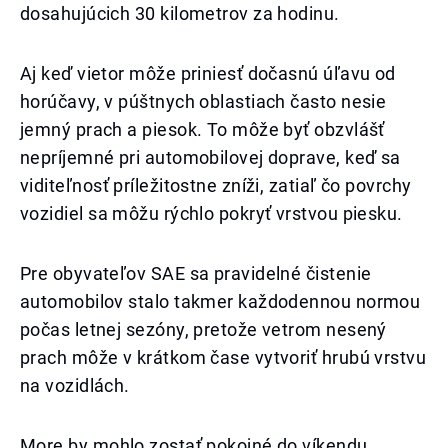
dosahujúcich 30 kilometrov za hodinu.
Aj keď vietor môže priniesť dočasnú úľavu od
horúčavy, v púštnych oblastiach často nesie
jemný prach a piesok. To môže byť obzvlášť
nepríjemné pri automobilovej doprave, keď sa
viditeľnosť príležitostne zníži, zatiaľ čo povrchy
vozidiel sa môžu rýchlo pokryť vrstvou piesku.
Pre obyvateľov SAE sa pravidelné čistenie
automobilov stalo takmer každodennou normou
počas letnej sezóny, pretože vetrom nesený
prach môže v krátkom čase vytvoriť hrubú vrstvu
na vozidlách.
More by mohlo zostať pokojné do víkendu