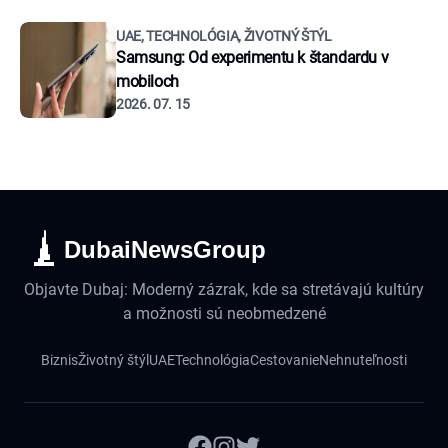
UAE, TECHNOLÓGIA, ŽIVOTNÝ ŠTÝL
Samsung: Od experimentu k štandardu v
mobiloch
2026. 07. 15
DubaiNewsGroup
Objavte Dubaj: Moderný zázrak, kde sa stretávajú kultúry
a možnosti sú neobmedzené
Biznis
Životný štýl
UAE
Technológia
Cestovanie
Nehnuteľnosti