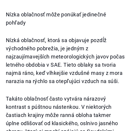
Nízka oblačnosť môže ponúkať jedinečné
pohľady
Nízká oblačnosť, ktorá sa objavuje pozdĺž
východného pobrežia, je jedným z
najzaujímavejších meteorologických javov počas
letného obdobia v SAE. Tieto oblaky sa tvoria
najmä ráno, keď vlhkejšie vzdušné masy z mora
narazia na rýchlo sa otepľujúci vzduch na súši.
Takáto oblačnosť často vytvára nárazový
kontrast s púštnou nástenkou. V niektorých
častiach krajiny môže ranná obloha takmer
úplne odlišovať od klasického, oslnivo jasného