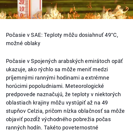
Počasie v SAE: Teploty môžu dosiahnuť 49°C,
možné oblaky
Počasie v Spojených arabských emirátoch opäť
ukazuje, ako rýchlo sa môže meniť medzi
príjemnými rannými hodinami a extrémne
horúcimi popoludniami. Meteorologické
predpovede naznačujú, že teploty v niektorých
oblastiach krajiny môžu vystúpiť až na 49
stupňov Celzia, pričom nízka oblačnosť sa môže
objaviť pozdĺž východného pobrežia počas
ranných hodín. Takéto poveternostné