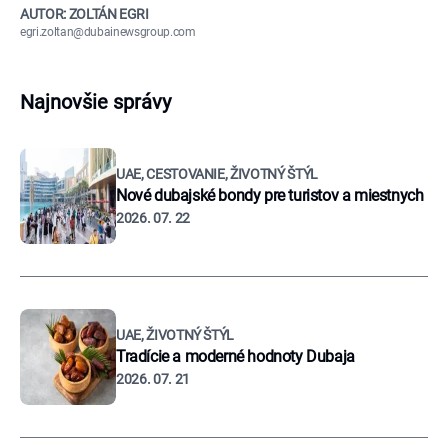
AUTOR: ZOLTÁN EGRI
egri.zoltan@dubainewsgroup.com
Najnovšie správy
UAE, CESTOVANIE, ŽIVOTNÝ ŠTÝL
Nové dubajské bondy pre turistov a miestnych
2026. 07. 22
UAE, ŽIVOTNÝ ŠTÝL
Tradície a moderné hodnoty Dubaja
2026. 07. 21