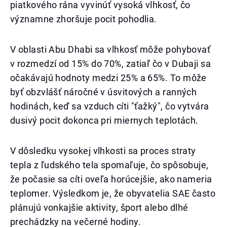
piatkového rána vyvinúť vysoká vlhkosť, čo
významne zhoršuje pocit pohodlia.
V oblasti Abu Dhabi sa vlhkosť môže pohybovať
v rozmedzí od 15% do 70%, zatiaľ čo v Dubaji sa
očakávajú hodnoty medzi 25% a 65%. To môže
byť obzvlášť náročné v úsvitových a ranných
hodinách, keď sa vzduch cíti "ťažký", čo vytvára
dusivý pocit dokonca pri miernych teplotách.
V dôsledku vysokej vlhkosti sa proces straty
tepla z ľudského tela spomaľuje, čo spôsobuje,
že počasie sa cíti oveľa horúcejšie, ako nameria
teplomer. Výsledkom je, že obyvatelia SAE často
plánujú vonkajšie aktivity, šport alebo dlhé
prechádzky na večerné hodiny.