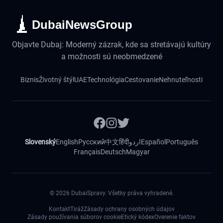
DubaiNewsGroup
Objavte Dubaj: Moderný zázrak, kde sa stretávajú kultúry
a možnosti sú neobmedzené
Biznis
Životný štýl
UAE
Technológia
Cestovanie
Nehnuteľnosti
Slovenský
English
Русский
中文
हिंदी
اردو
Español
Português
Français
Deutsch
Magyar
©
2026
DubaiSpravy. Všetky práva vyhradené.
Kontakt
Tiráž
Zásady ochrany osobných údajov
Zásady používania súborov cookie
Etický kódex
Overenie faktov