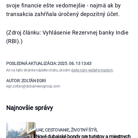
svoje financie ešte vedomejšie - najmä ak by
transakcia zahŕňala úročený depozitný účet.
(Zdroj článku: Vyhlásenie Rezervnej banky Indie
(RBI).)
POSLEDNÁ AKTUALIZÁCIA:
2025. 06. 13 13:43
Ak na tejto stránke nájdete chybu, prosím
dajte nám vedieť e-mailom
.
AUTOR: ZOLTÁN EGRI
egri.zoltan@dubainewsgroup.com
Najnovšie správy
UAE, CESTOVANIE, ŽIVOTNÝ ŠTÝL
Nové dubajské bondy pre turistov a miestnych