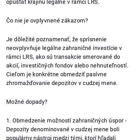
opúšťať krajinu legálne v rámci LRS.
Čo nie je ovplyvnené zákazom?
Je dôležité poznamenať, že sprísnenie
neovplyvňuje legálne zahraničné investície v
rámci LRS, ako sú transakcie smerované do
akcií, investičných fondov alebo nehnuteľností.
Cieľom je konkrétne obmedziť pasívne
zhromažďovanie depozitov v cudzej mene.
Možné dopady?
1. Obmedzenie možností zahraničných úspor -
Depozity denominované v cudzej mene boli
populárny nástroj medzi tými, ktorí hľadali