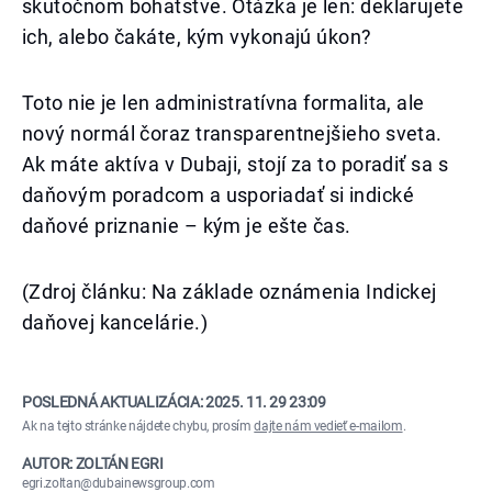
skutočnom bohatstve. Otázka je len: deklarujete
ich, alebo čakáte, kým vykonajú úkon?
Toto nie je len administratívna formalita, ale
nový normál čoraz transparentnejšieho sveta.
Ak máte aktíva v Dubaji, stojí za to poradiť sa s
daňovým poradcom a usporiadať si indické
daňové priznanie – kým je ešte čas.
(Zdroj článku: Na základe oznámenia Indickej
daňovej kancelárie.)
POSLEDNÁ AKTUALIZÁCIA:
2025. 11. 29 23:09
Ak na tejto stránke nájdete chybu, prosím
dajte nám vedieť e-mailom
.
AUTOR: ZOLTÁN EGRI
egri.zoltan@dubainewsgroup.com