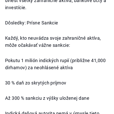
uviesť všetky zahraničné aktíva, bankové účty a
investície.
Dôsledky: Prísne Sankcie
Každý, kto neuvádza svoje zahraničné aktíva,
môže očakávať vážne sankcie:
Pokutu 1 milión indických rupií (približne 41,000
dirhamov) za neohlásené aktíva
30 % daň zo skrytých príjmov
Až 300 % sankciu z výšky uloženej dane
Indická daňová autorita nemá v úmysle tieto