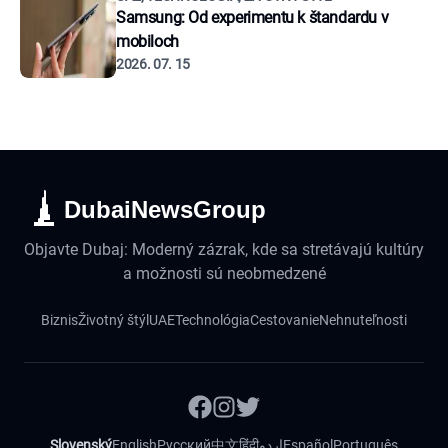
Samsung: Od experimentu k štandardu v
mobiloch
2026. 07. 15
DubaiNewsGroup
Objavte Dubaj: Moderný zázrak, kde sa stretávajú kultúry
a možnosti sú neobmedzené
Biznis
Životný štýl
UAE
Technológia
Cestovanie
Nehnuteľnosti
Slovenský
English
Русский
中文
हिंदी
اردو
Español
Português