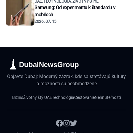
UAE, TECHNOLÓGIA, ŽIVOTNÝ ŠTÝL
Samsung: Od experimentu k štandardu v
mobiloch
2026. 07. 15
DubaiNewsGroup
Objavte Dubaj: Moderný zázrak, kde sa stretávajú kultúry
a možnosti sú neobmedzené
Biznis
Životný štýl
UAE
Technológia
Cestovanie
Nehnuteľnosti