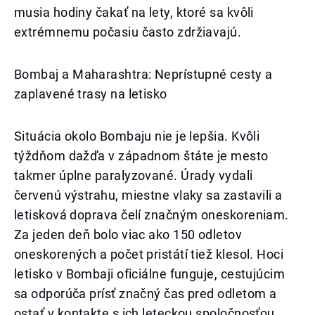
musia hodiny čakať na lety, ktoré sa kvôli
extrémnemu počasiu často zdržiavajú.
Bombaj a Maharashtra: Neprístupné cesty a
zaplavené trasy na letisko
Situácia okolo Bombaju nie je lepšia. Kvôli
týždňom dažďa v západnom štáte je mesto
takmer úplne paralyzované. Úrady vydali
červenú výstrahu, miestne vlaky sa zastavili a
letisková doprava čelí značným oneskoreniam.
Za jeden deň bolo viac ako 150 odletov
oneskorených a počet pristátí tiež klesol. Hoci
letisko v Bombaji oficiálne funguje, cestujúcim
sa odporúča prísť značný čas pred odletom a
ostať v kontakte s ich leteckou spoločnosťou.