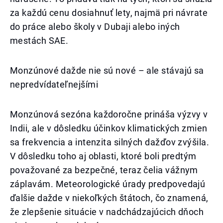
za každú cenu dosiahnuť lety, najmä pri návrate
do práce alebo školy v Dubaji alebo iných
mestách SAE.
Monzúnové dažde nie sú nové – ale stávajú sa
nepredvídateľnejšími
Monzúnová sezóna každoročne prináša výzvy v
Indii, ale v dôsledku účinkov klimatických zmien
sa frekvencia a intenzita silných dažďov zvýšila.
V dôsledku toho aj oblasti, ktoré boli predtým
považované za bezpečné, teraz čelia vážnym
záplavám. Meteorologické úrady predpovedajú
ďalšie dažde v niekoľkých štátoch, čo znamená,
že zlepšenie situácie v nadchádzajúcich dňoch