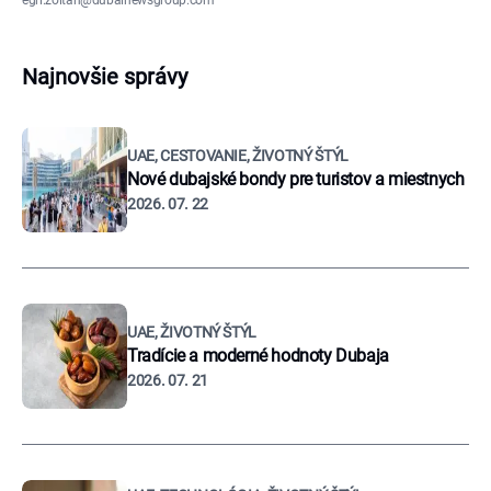
egri.zoltan@dubainewsgroup.com
Najnovšie správy
UAE, CESTOVANIE, ŽIVOTNÝ ŠTÝL
Nové dubajské bondy pre turistov a miestnych
2026. 07. 22
UAE, ŽIVOTNÝ ŠTÝL
Tradície a moderné hodnoty Dubaja
2026. 07. 21