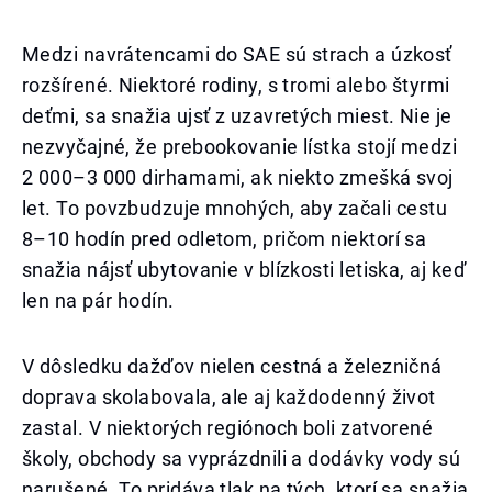
Medzi navrátencami do SAE sú strach a úzkosť
rozšírené. Niektoré rodiny, s tromi alebo štyrmi
deťmi, sa snažia ujsť z uzavretých miest. Nie je
nezvyčajné, že prebookovanie lístka stojí medzi
2 000–3 000 dirhamami, ak niekto zmešká svoj
let. To povzbudzuje mnohých, aby začali cestu
8–10 hodín pred odletom, pričom niektorí sa
snažia nájsť ubytovanie v blízkosti letiska, aj keď
len na pár hodín.
V dôsledku dažďov nielen cestná a železničná
doprava skolabovala, ale aj každodenný život
zastal. V niektorých regiónoch boli zatvorené
školy, obchody sa vyprázdnili a dodávky vody sú
narušené. To pridáva tlak na tých, ktorí sa snažia