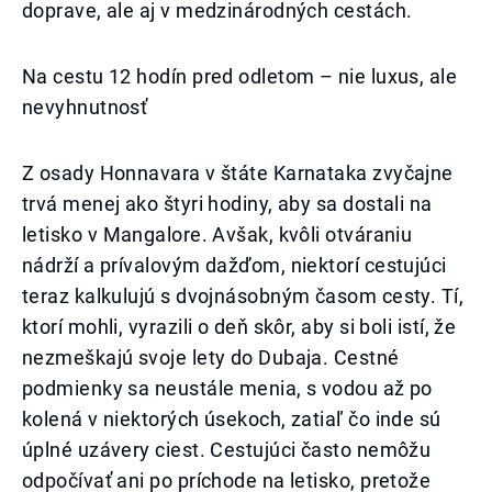
doprave, ale aj v medzinárodných cestách.
Na cestu 12 hodín pred odletom – nie luxus, ale
nevyhnutnosť
Z osady Honnavara v štáte Karnataka zvyčajne
trvá menej ako štyri hodiny, aby sa dostali na
letisko v Mangalore. Avšak, kvôli otváraniu
nádrží a prívalovým dažďom, niektorí cestujúci
teraz kalkulujú s dvojnásobným časom cesty. Tí,
ktorí mohli, vyrazili o deň skôr, aby si boli istí, že
nezmeškajú svoje lety do Dubaja. Cestné
podmienky sa neustále menia, s vodou až po
kolená v niektorých úsekoch, zatiaľ čo inde sú
úplné uzávery ciest. Cestujúci často nemôžu
odpočívať ani po príchode na letisko, pretože