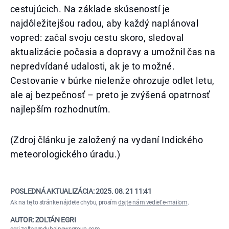
cestujúcich. Na základe skúseností je
najdôležitejšou radou, aby každý naplánoval
vopred: začal svoju cestu skoro, sledoval
aktualizácie počasia a dopravy a umožnil čas na
nepredvídané udalosti, ak je to možné.
Cestovanie v búrke nielenže ohrozuje odlet letu,
ale aj bezpečnosť – preto je zvýšená opatrnosť
najlepším rozhodnutím.
(Zdroj článku je založený na vydaní Indického
meteorologického úradu.)
POSLEDNÁ AKTUALIZÁCIA:
2025. 08. 21 11:41
Ak na tejto stránke nájdete chybu, prosím
dajte nám vedieť e-mailom
.
AUTOR: ZOLTÁN EGRI