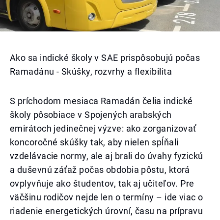
Ako sa indické školy v SAE prispôsobujú počas
Ramadánu - Skúšky, rozvrhy a flexibilita
S príchodom mesiaca Ramadán čelia indické
školy pôsobiace v Spojených arabských
emirátoch jedinečnej výzve: ako zorganizovať
koncoročné skúšky tak, aby nielen spĺňali
vzdelávacie normy, ale aj brali do úvahy fyzickú
a duševnú záťaž počas obdobia pôstu, ktorá
ovplyvňuje ako študentov, tak aj učiteľov. Pre
väčšinu rodičov nejde len o termíny – ide viac o
riadenie energetických úrovní, času na prípravu