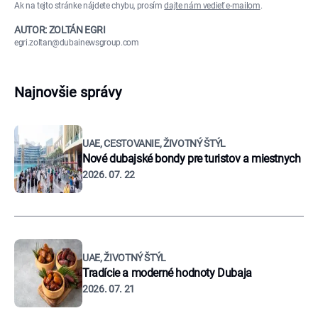
Ak na tejto stránke nájdete chybu, prosím
dajte nám vedieť e-mailom
.
AUTOR: ZOLTÁN EGRI
egri.zoltan@dubainewsgroup.com
Najnovšie správy
UAE, CESTOVANIE, ŽIVOTNÝ ŠTÝL
Nové dubajské bondy pre turistov a miestnych
2026. 07. 22
UAE, ŽIVOTNÝ ŠTÝL
Tradície a moderné hodnoty Dubaja
2026. 07. 21