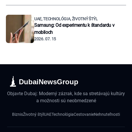
UAE, TECHNOLÓGIA, ŽIVOTNÝ ŠTÝL
Samsung: Od experimentu k štandardu v
mobiloch
2026. 07. 15
DubaiNewsGroup
Objavte Dubaj: Moderný zázrak, kde sa stretávajú kultúry
a možnosti sú neobmedzené
Biznis
Životný štýl
UAE
Technológia
Cestovanie
Nehnuteľnosti