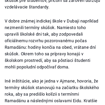
skúšok pre študentov, pričom sa zároveň udržujú
vzdelávacie štandardy.
V dobre známej indickej škole v Dubaji napríklad
nezmenili termíny skúšok. Namiesto toho
upravili školské dni tak, aby zodpovedali
oficiálnemu rozvrhu pozorovanému počas
Ramadánu: hodiny končia na obed, vrátane dní
skúšok. Okrem toho sa prípravy konajú v
školskom prostredí, aby sa pôstiaci študenti
mohli popoludní odpočívať doma.
Iné inštitúcie, ako je jedna v Ajmane, hovoria, že
termíny skúšok stanovujú na začiatku školského
roka, aby sa predišlo kolízii s termínmi
Ramadánu a následnými oslavami Eidu. Kratšie