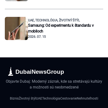
UAE, TECHNOLÓGIA, ŽIVOTNÝ ŠTÝL
Samsung: Od experimentu k štandardu v
mobiloch
2026. 07. 15
DubaiNewsGroup
Objavte Dubaj: Moderný zázrak, kde sa stretávajú kultúry
a možnosti sú neobmedzené
Biznis
Životný štýl
UAE
Technológia
Cestovanie
Nehnuteľnosti