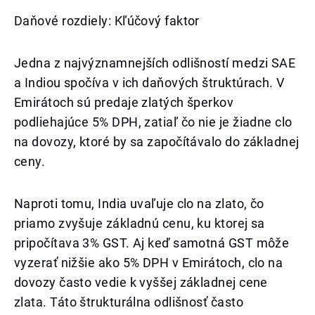
Daňové rozdiely: Kľúčový faktor
Jedna z najvýznamnejších odlišností medzi SAE
a Indiou spočíva v ich daňových štruktúrach. V
Emirátoch sú predaje zlatých šperkov
podliehajúce 5% DPH, zatiaľ čo nie je žiadne clo
na dovozy, ktoré by sa započítávalo do základnej
ceny.
Naproti tomu, India uvaľuje clo na zlato, čo
priamo zvyšuje základnú cenu, ku ktorej sa
pripočítava 3% GST. Aj keď samotná GST môže
vyzerať nižšie ako 5% DPH v Emirátoch, clo na
dovozy často vedie k vyššej základnej cene
zlata. Táto štrukturálna odlišnosť často