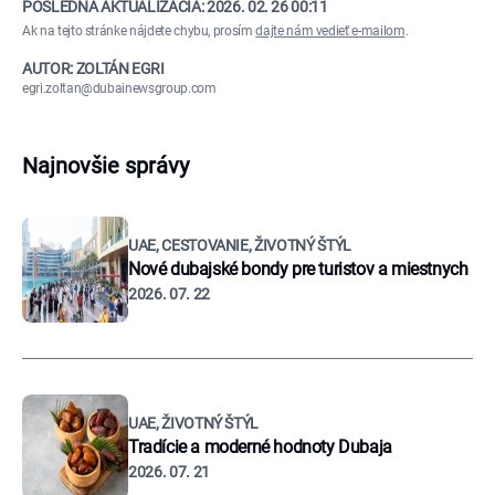
POSLEDNÁ AKTUALIZÁCIA:
2026. 02. 26 00:11
Ak na tejto stránke nájdete chybu, prosím
dajte nám vedieť e-mailom
.
AUTOR: ZOLTÁN EGRI
egri.zoltan@dubainewsgroup.com
Najnovšie správy
UAE, CESTOVANIE, ŽIVOTNÝ ŠTÝL
Nové dubajské bondy pre turistov a miestnych
2026. 07. 22
UAE, ŽIVOTNÝ ŠTÝL
Tradície a moderné hodnoty Dubaja
2026. 07. 21