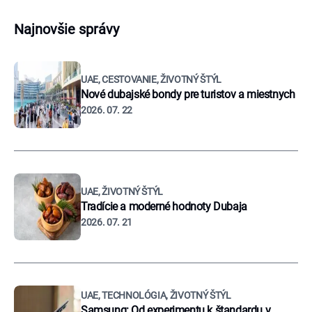
Najnovšie správy
UAE, CESTOVANIE, ŽIVOTNÝ ŠTÝL
Nové dubajské bondy pre turistov a miestnych
2026. 07. 22
UAE, ŽIVOTNÝ ŠTÝL
Tradície a moderné hodnoty Dubaja
2026. 07. 21
UAE, TECHNOLÓGIA, ŽIVOTNÝ ŠTÝL
Samsung: Od experimentu k štandardu v