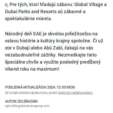
c, Pre tých, ktorí hľadajú zábavu: Global Village a
Dubai Parks and Resorts sú zábavné a
spektakulárne miesta.
Národný deň SAE je skvelou príležitosťou na
oslavu histórie a kultúry krajiny spoločne. Či už
ste v Dubaji alebo Abú Zabí, čakajú na vás
nezabudnuteľné zážitky. Nezmeškajte tieto
špeciálne chvíle a využite posledný predĺžený
víkend roku na maximum!
POSLEDNÁ AKTUALIZÁCIA:
2024. 12. 03 08:36
Ak na tejto stránke nájdete chybu, prosím
dajte nám vedieť e-mailom
.
AUTOR: ZOLTÁN EGRI
egri.zoltan@dubainewsgroup.com