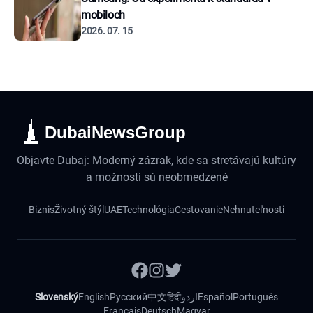
mobiloch
2026. 07. 15
DubaiNewsGroup
Objavte Dubaj: Moderný zázrak, kde sa stretávajú kultúry
a možnosti sú neobmedzené
Biznis
Životný štýl
UAE
Technológia
Cestovanie
Nehnuteľnosti
Slovenský
English
Русский
中文
हिंदी
اردو
Español
Português
Français
Deutsch
Magyar