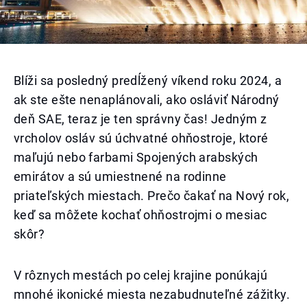
Blíži sa posledný predĺžený víkend roku 2024, a
ak ste ešte nenaplánovali, ako osláviť Národný
deň SAE, teraz je ten správny čas! Jedným z
vrcholov osláv sú úchvatné ohňostroje, ktoré
maľujú nebo farbami Spojených arabských
emirátov a sú umiestnené na rodinne
priateľských miestach. Prečo čakať na Nový rok,
keď sa môžete kochať ohňostrojmi o mesiac
skôr?
V rôznych mestách po celej krajine ponúkajú
mnohé ikonické miesta nezabudnuteľné zážitky.