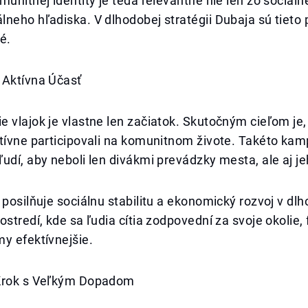
munitnej identity je teda relevantné nie len zo sociálne
neho hľadiska. V dlhodobej stratégii Dubaja sú tieto 
é.
 Aktívna Účasť
 vlajok je vlastne len začiatok. Skutočným cieľom je,
ktívne participovali na komunitnom živote. Takéto ka
udí, aby neboli len divákmi prevádzky mesta, ale aj j
 posilňuje sociálnu stabilitu a ekonomický rozvoj v d
ostredí, kde sa ľudia cítia zodpovední za svoje okolie,
y efektívnejšie.
Krok s Veľkým Dopadom