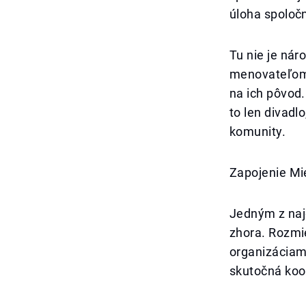
úloha spoloč
Tu nie je nár
menovateľom.
na ich pôvod. 
to len divadl
komunity.
Zapojenie Mi
Jedným z najd
zhora. Rozmi
organizáciam
skutočná koor