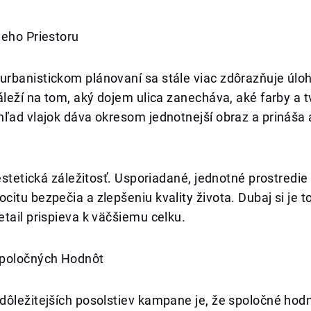
neho Priestoru
rbanistickom plánovaní sa stále viac zdôrazňuje úlo
áleží na tom, aký dojem ulica zanecháva, aké farby a t
ľad vlajok dáva okresom jednotnejší obraz a prináša 
 estetická záležitosť. Usporiadané, jednotné prostredie
itu bezpečia a zlepšeniu kvality života. Dubaj si je 
tail prispieva k väčšiemu celku.
Spoločných Hodnôt
ôležitejších posolstiev kampane je, že spoločné hodn