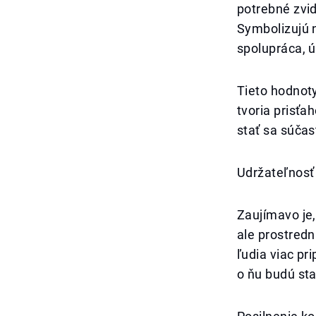
potrebné zvidi
Symbolizujú n
spolupráca, úc
Tieto hodnot
tvoria prisť
stať sa súča
Udržateľnos
Zaujímavo je,
ale prostredn
ľudia viac pr
o ňu budú sta