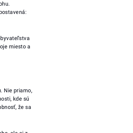
lohu.
 postavená:
obyvateľstva
oje miesto a
u. Nie priamo,
osti, kde sú
obnosť, že sa