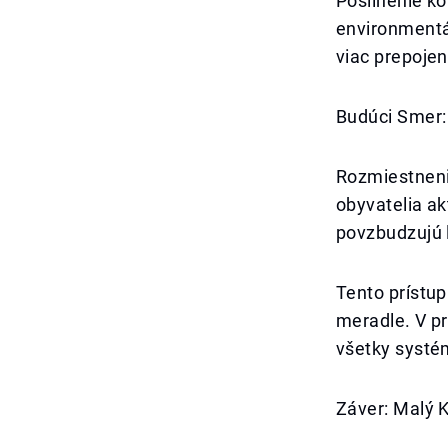
Posilnenie ko
environmentál
viac prepojen
Budúci Smer:
Rozmiestnenie
obyvatelia a
povzbudzujú ľ
Tento prístup
meradle. V pr
všetky systém
Záver: Malý 