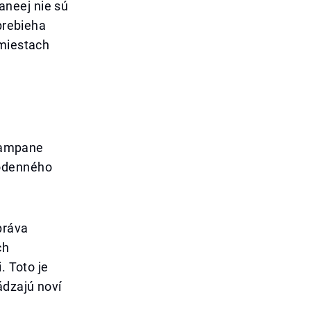
aneej nie sú
 prebieha
 miestach
 kampane
dodenného
práva
ch
. Toto je
ádzajú noví