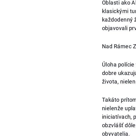
Oblasti ako 
klasickými tu
každodenný ži
objavovali pr
Nad Rámec Z
Úloha polície
dobre ukazuj
života, niele
Takáto príto
nielenže upla
iniciatívach,
obzvlášť dôl
obyvatelia.