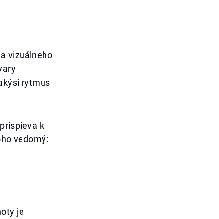
ha vizuálneho
vary
akýsi rytmus
 prispieva k
toho vedomý:
oty je