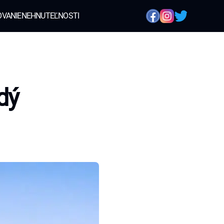
OVANIE
NEHNUTEĽNOSTI
dý