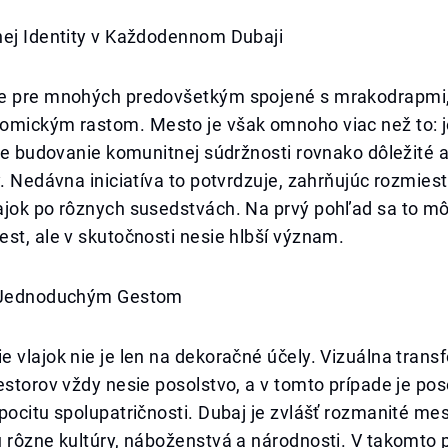
nej Identity v Každodennom Dubaji
e pre mnohých predovšetkým spojené s mrakodrapmi
omickým rastom. Mesto je však omnoho viac než to: je
 je budovanie komunitnej súdržnosti rovnako dôležité 
y. Nedávna iniciatíva to potvrdzuje, zahrňujúc rozmies
ajok po rôznych susedstvách. Na prvý pohľad sa to m
st, ale v skutočnosti nesie hlbší význam.
a Jednoduchým Gestom
 vlajok nie je len na dekoračné účely. Vizuálna trans
estorov vždy nesie posolstvo, a v tomto prípade je pos
pocitu spolupatričnosti. Dubaj je zvlášť rozmanité mes
 rôzne kultúry, náboženstvá a národnosti. V takomto p