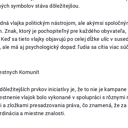
ných symbolov stáva dôležitejšou.
odná vlajka politickým nástrojom, ale akýmsi spoločn
 Znak, ktorý je pochopiteľný pre každého obyvateľa,
Keď sa tieto vlajky objavujú po celej dĺžke ulíc v sused
o, ale má aj psychologický dopad: ľudia sa cítia viac s
estnych Komunít
ôležitejších prvkov iniciatívy je, že to nie je kampan
estnenie vlajok bolo vykonané v spolupráci s rôznymi
i a zložkami presadzovania práva, čo znamená, že za 
dinácia a miestne znalosti.