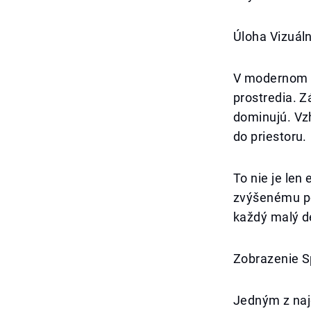
Úloha Vizuál
V modernom u
prostredia. Z
dominujú. Vzh
do priestoru.
To nie je len
zvýšenému poc
každý malý de
Zobrazenie 
Jedným z najd