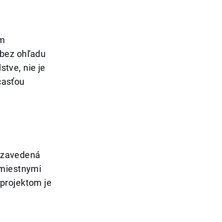
ým
 bez ohľadu
stve, nie je
účasťou
e zavedená
 miestnymi
projektom je