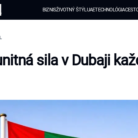
BIZNIS
ŽIVOTNÝ ŠTÝL
UAE
TECHNOLÓGIA
CEST
e
L
itná sila v Dubaji kaž