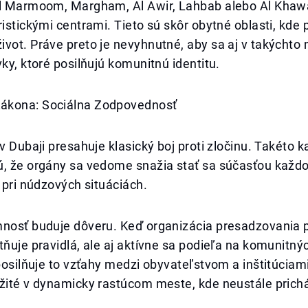
Al Marmoom, Margham, Al Awir, Lahbab alebo Al Khaw
ristickými centrami. Tieto sú skôr obytné oblasti, kde
vot. Práve preto je nevyhnutné, aby sa aj v takýchto
vky, ktoré posilňujú komunitnú identitu.
ákona: Sociálna Zodpovednosť
 v Dubaji presahuje klasický boj proti zločinu. Takéto
ú, že orgány sa vedome snažia stať sa súčasťou kaž
n pri núdzových situáciách.
mnosť buduje dôveru. Keď organizácia presadzovania 
tňuje pravidlá, ale aj aktívne sa podieľa na komunitný
 posilňuje to vzťahy medzi obyvateľstvom a inštitúciami
ežité v dynamicky rastúcom meste, kde neustále prich