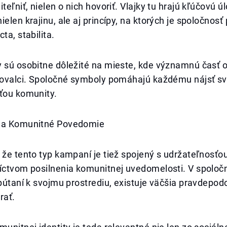
teľniť, nielen o nich hovoriť. Vlajky tu hrajú kľúčovú ú
ielen krajinu, ale aj princípy, na ktorých je spoločnosť
ta, stabilita.
y sú osobitne dôležité na mieste, kde významnú časť 
ahovalci. Spoločné symboly pomáhajú každému nájsť sv
sťou komunity.
ť a Komunitné Povedomie
 že tento typ kampaní je tiež spojený s udržateľnosťo
íctvom posilnenia komunitnej uvedomelosti. V spoločn
ipútaní k svojmu prostrediu, existuje väčšia pravdepod
rať.