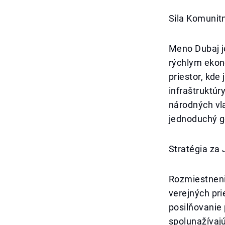
Sila Komunit
Meno Dubaj j
rýchlym ekon
priestor, kde
infraštruktúr
národných vl
jednoduchý ge
Stratégia z
Rozmiestnenie
verejných pri
posilňovanie 
spolunažívajú