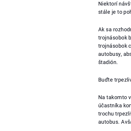
Niektorí návš
stále je to p
Ak sa rozhodn
trojnásobok b
trojnásobok c
autobusy, ab
štadión.
Buďte trpezliv
Na takomto v
účastníka kon
trochu trpezl
autobus. Avš