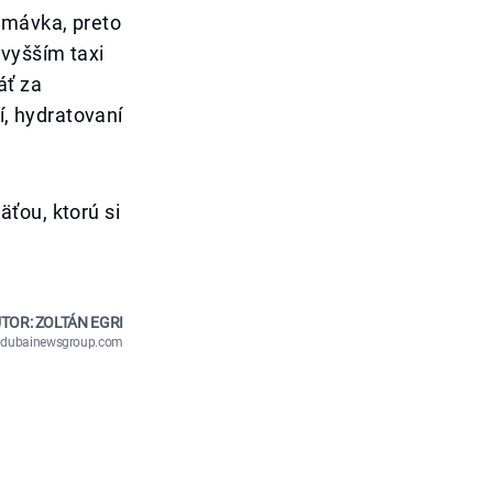
emávka, preto
vyšším taxi
áť za
í, hydratovaní
ťou, ktorú si
TOR: ZOLTÁN EGRI
n@dubainewsgroup.com