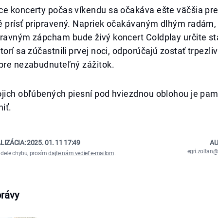
ce koncerty počas víkendu sa očakáva ešte väčšia pr
é prísť pripravený. Napriek očakávaným dlhým radám, 
pravným zápcham bude živý koncert Coldplay určite st
orí sa zúčastnili prvej noci, odporúčajú zostať trpezliv
 pre nezabudnuteľný zážitok.
jich obľúbených piesní pod hviezdnou oblohou je pamä
iť.
LIZÁCIA:
2025. 01. 11 17:49
AU
egri.zolta
ájdete chybu, prosím
dajte nám vedieť e-mailom
.
právy