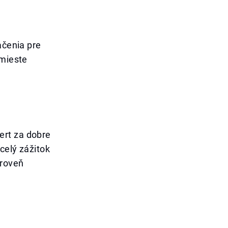
ačenia pre
 mieste
ert za dobre
celý zážitok
úroveň