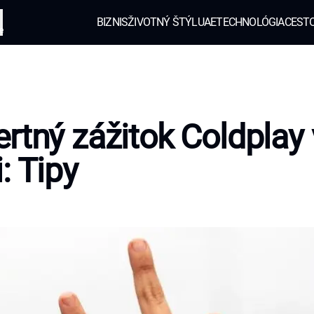
BIZNIS
ŽIVOTNÝ ŠTÝL
UAE
TECHNOLÓGIA
CEST
e
rtný zážitok Coldplay
: Tipy