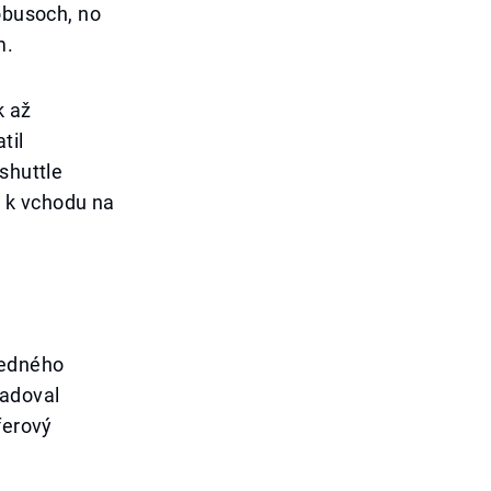
tobusoch, no
m.
k až
til
shuttle
 k vchodu na
jedného
žadoval
ferový