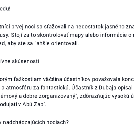
redu!
tníci prvej noci sa sťažovali na nedostatok jasného zn
usy. Stojí za to skontrolovať mapy alebo informácie o
d, aby ste sa ľahšie orientovali.
tívne skúsenosti
torým ťažkostiam väčšina účastníkov považovala konc
a atmosféru za fantastickú. Účastník z Dubaja opísal 
lémový a dobre zorganizovaný“, zdôrazňujúc vysokú 
odujatí v Abú Zabí.
v nadchádzajúcich nociach?