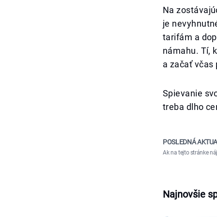
Na zostávajú
je nevyhnutn
tarifám a do
námahu. Tí, kt
a začať včas
Spievanie svo
treba dlho cen
POSLEDNÁ AKTUA
Ak na tejto stránke n
Najnovšie s