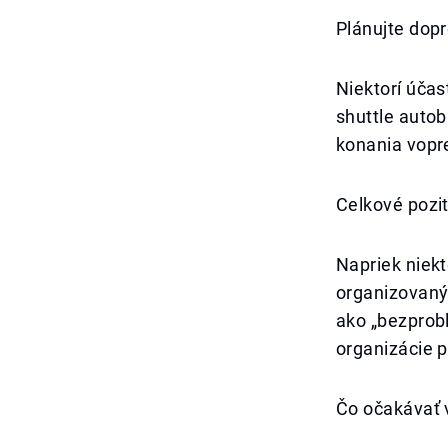
Plánujte dop
Niektorí účas
shuttle autob
konania vopre
Celkové pozi
Napriek niek
organizovaný 
ako „bezprob
organizácie p
Čo očakávať 