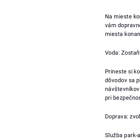
Na mieste ko
vám dopravné
miesta konan
Voda: Zostaň
Prineste si k
dôvodov sa p
návštevníkov 
pri bezpečnos
Doprava: zvo
Služba park-