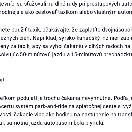
tevníci sa sťažovali na dlhé rady pri prestupových au
ohodlnejšie ako cestovať taxíkom alebo vlastným auto
ete použiť taxík, očakávajte, že zaplatíte dvojnásobo
ežných cien. Napríklad, sýrsko-kanadský inžinier zapla
eny za taxík, aby sa vyhol čakaniu v dlhých radoch na 
solvujúc 50-minútovú jazdu a 15-minútovú prechádzku
í!
eľkom podujatí je trochu čakania nevyhnutné. Podľa 
certu systém park-and-ride na spiatočnej ceste si vy
ivosti: čakanie viac ako hodinu na nastúpenie na trans
ak samotná jazda autobusom bola plynulá.