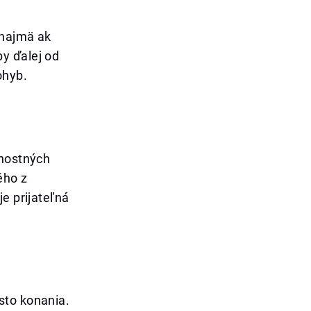
 najmä ak
y ďalej od
ohyb.
čnostných
ého z
e prijateľná
sto konania.