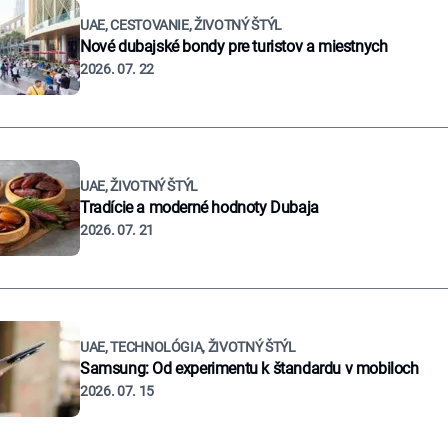
UAE, CESTOVANIE, ŽIVOTNÝ ŠTÝL
Nové dubajské bondy pre turistov a miestnych
2026. 07. 22
UAE, ŽIVOTNÝ ŠTÝL
Tradície a moderné hodnoty Dubaja
2026. 07. 21
UAE, TECHNOLÓGIA, ŽIVOTNÝ ŠTÝL
Samsung: Od experimentu k štandardu v mobiloch
2026. 07. 15