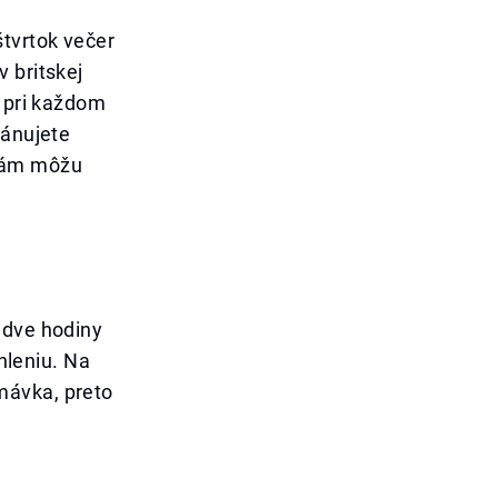
štvrtok večer
 britskej
o pri každom
lánujete
y vám môžu
 dve hodiny
áhleniu. Na
mávka, preto