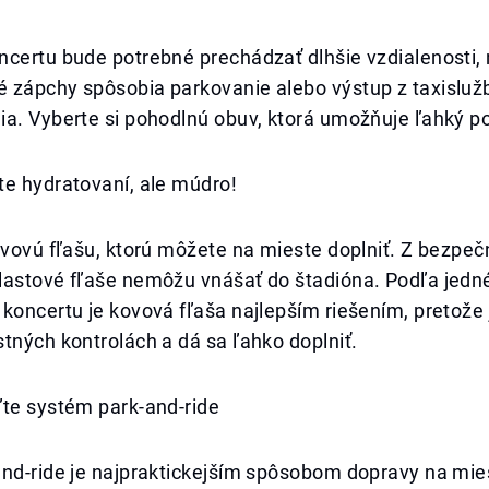
ncertu bude potrebné prechádzať dlhšie vzdialenosti,
 zápchy spôsobia parkovanie alebo výstup z taxislužb
ia. Vyberte si pohodlnú obuv, ktorá umožňuje ľahký p
te hydratovaní, ale múdro!
ovovú fľašu, ktorú môžete na mieste doplniť. Z bezpe
lastové fľaše nemôžu vnášať do štadióna. Podľa jedn
koncertu je kovová fľaša najlepším riešením, pretože j
tných kontrolách a dá sa ľahko doplniť.
ľte systém park-and-ride
and-ride je najpraktickejším spôsobom dopravy na mie