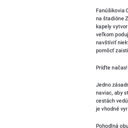
Fanúšikovia C
na štadióne Z
kapely vytvor
veľkom poduja
navštíviť nie
pomôcť zaisti
Príďte načas!
Jedno zásadné
naviac, aby s
cestách vedú
je vhodné vyr
Pohodlná obu