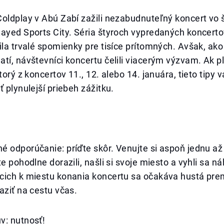
oldplay v Abú Zabí zažili nezabudnuteľný koncert vo 
ayed Sports City. Séria štyroch vypredaných koncertov
ila trvalé spomienky pre tisíce prítomných. Avšak, ak
tí, návštevníci koncertu čelili viacerým výzvam. Ak p
ktorý z koncertov 11., 12. alebo 14. januára, tieto tip
ť plynulejší priebeh zážitku.
 odporúčanie: príďte skôr. Venujte si aspoň jednu až
te pohodlne dorazili, našli si svoje miesto a vyhli sa n
cich k miestu konania koncertu sa očakáva hustá pre
aziť na cestu včas.
v: nutnosť!