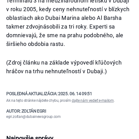
Terminálu 3 na medzinárodnom letisku v Dubaji
v roku 2005, kedy ceny nehnuteľností v blízkych
oblastiach ako Dubai Marina alebo Al Barsha
takmer zdvojnásobili za tri roky. Experti sa
domnievajú, že sme na prahu podobného, ale
širšieho obdobia rastu.
(Zdroj článku na základe výpovedí kľúčových
hráčov na trhu nehnuteľností v Dubaji.)
POSLEDNÁ AKTUALIZÁCIA:
2025. 06. 14 09:51
Ak na tejto stránke nájdete chybu, prosím
dajte nám vedieť e-mailom
.
AUTOR: ZOLTÁN EGRI
egri.zoltan@dubainewsgroup.com
Najnovšie správy