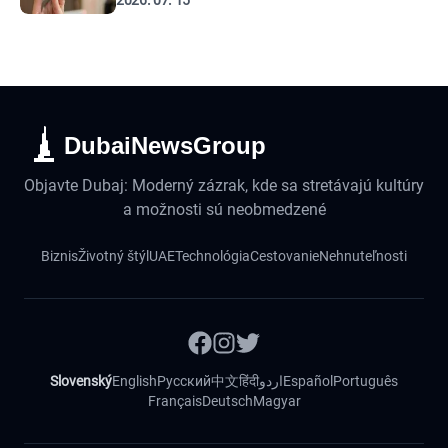
2026. 07. 15
DubaiNewsGroup
Objavte Dubaj: Moderný zázrak, kde sa stretávajú kultúry
a možnosti sú neobmedzené
Biznis
Životný štýl
UAE
Technológia
Cestovanie
Nehnuteľnosti
Slovenský
English
Русский
中文
हिंदी
اردو
Español
Português
Français
Deutsch
Magyar