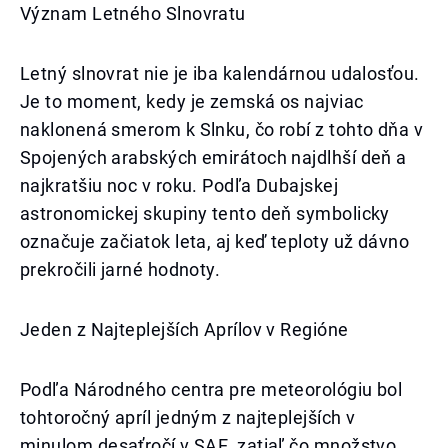
Význam Letného Slnovratu
Letný slnovrat nie je iba kalendárnou udalosťou.
Je to moment, kedy je zemská os najviac
naklonená smerom k Slnku, čo robí z tohto dňa v
Spojených arabských emirátoch najdlhší deň a
najkratšiu noc v roku. Podľa Dubajskej
astronomickej skupiny tento deň symbolicky
označuje začiatok leta, aj keď teploty už dávno
prekročili jarné hodnoty.
Jeden z Najteplejších Aprílov v Regióne
Podľa Národného centra pre meteorológiu bol
tohtoročný apríl jedným z najteplejších v
minulom desaťročí v SAE, zatiaľ čo množstvo