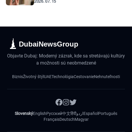
2026. 07. 15
DubaiNewsGroup
Objavte Dubaj: Moderný zázrak, kde sa stretávajú kultúry
a možnosti sú neobmedzené
Biznis
Životný štýl
UAE
Technológia
Cestovanie
Nehnuteľnosti
Slovenský
English
Русский
中文
हिंदी
اردو
Español
Português
Français
Deutsch
Magyar