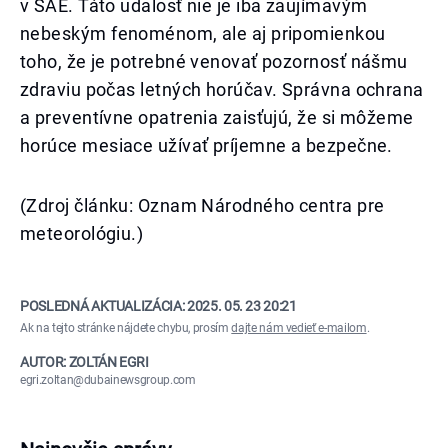
v SAE. Táto udalosť nie je iba zaujímavým
nebeským fenoménom, ale aj pripomienkou
toho, že je potrebné venovať pozornosť nášmu
zdraviu počas letných horúčav. Správna ochrana
a preventívne opatrenia zaisťujú, že si môžeme
horúce mesiace užívať príjemne a bezpečne.
(Zdroj článku: Oznam Národného centra pre
meteorológiu.)
POSLEDNÁ AKTUALIZÁCIA:
2025. 05. 23 20:21
Ak na tejto stránke nájdete chybu, prosím
dajte nám vedieť e-mailom
.
AUTOR: ZOLTÁN EGRI
egri.zoltan@dubainewsgroup.com